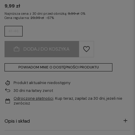
9,99 zł
Najniższa cena z 30 dni przed obniżką:
9,99 zł
0%
Cena regularna:
29,99 zł
-67%
41-46
DODAJ DO KOSZYKA
POWIADOM MNIE O DOSTĘPNOŚCI PRODUKTU
Produkt aktualnie niedostępny
30
dni na łatwy zwrot
Odroczone płatności
. Kup teraz, zapłać za 30 dni, jeżeli nie
zwrócisz
Opis i skład