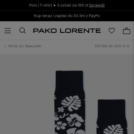
Polo i T-shirt ➤ 3 sztuki za 199 zł
Sprawdź
Kup teraz i zapłać do 30 dni z PayPo
Wróć do:
Skarpetki
DDTS9-SX-235-X-0