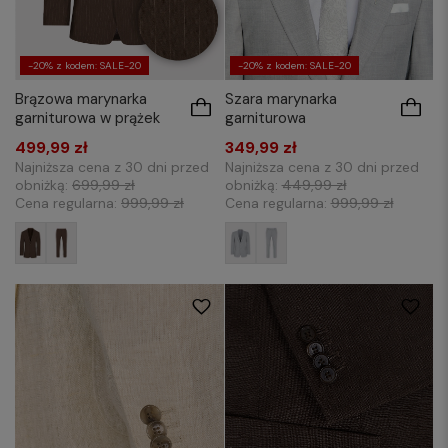
-20% z kodem: SALE-20
-20% z kodem: SALE-20
Brązowa marynarka
Szara marynarka
garniturowa w prążek
garniturowa
499,99 zł
349,99 zł
Najniższa cena z 30 dni przed
Najniższa cena z 30 dni przed
obniżką:
699,99 zł
obniżką:
449,99 zł
Cena regularna:
999,99 zł
Cena regularna:
999,99 zł
176/54
176/56
182/52
182/54
182/58
176/52
176/56
176/58
182/50