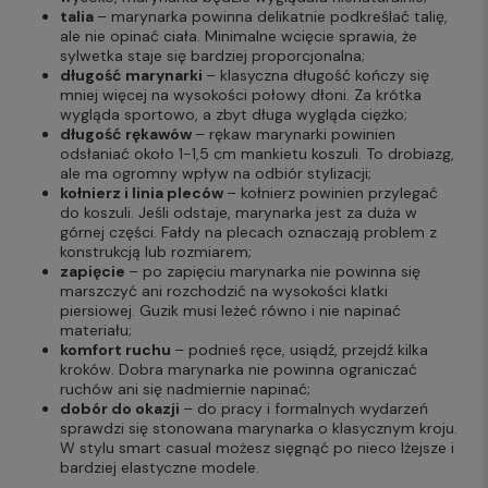
talia
– marynarka powinna delikatnie podkreślać talię,
ale nie opinać ciała. Minimalne wcięcie sprawia, że
sylwetka staje się bardziej proporcjonalna;
długość marynarki
– klasyczna długość kończy się
mniej więcej na wysokości połowy dłoni. Za krótka
wygląda sportowo, a zbyt długa wygląda ciężko;
długość rękawów
– rękaw marynarki powinien
odsłaniać około 1-1,5 cm mankietu koszuli. To drobiazg,
ale ma ogromny wpływ na odbiór stylizacji;
kołnierz i linia pleców
– kołnierz powinien przylegać
do koszuli. Jeśli odstaje, marynarka jest za duża w
górnej części. Fałdy na plecach oznaczają problem z
konstrukcją lub rozmiarem;
zapięcie
– po zapięciu marynarka nie powinna się
marszczyć ani rozchodzić na wysokości klatki
piersiowej. Guzik musi leżeć równo i nie napinać
materiału;
komfort ruchu
– podnieś ręce, usiądź, przejdź kilka
kroków. Dobra marynarka nie powinna ograniczać
ruchów ani się nadmiernie napinać;
dobór do okazji
– do pracy i formalnych wydarzeń
sprawdzi się stonowana marynarka o klasycznym kroju.
W stylu smart casual możesz sięgnąć po nieco lżejsze i
bardziej elastyczne modele.