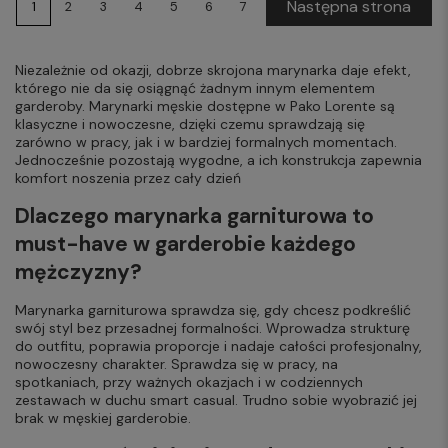
Następna strona
1
2
3
4
5
6
7
Niezależnie od okazji, dobrze skrojona marynarka daje efekt,
którego nie da się osiągnąć żadnym innym elementem
garderoby. Marynarki męskie dostępne w Pako Lorente są
klasyczne i nowoczesne, dzięki czemu sprawdzają się
zarówno w pracy, jak i w bardziej formalnych momentach.
Jednocześnie pozostają wygodne, a ich konstrukcja zapewnia
komfort noszenia przez cały dzień
Dlaczego marynarka garniturowa to
must-have w garderobie każdego
mężczyzny?
Marynarka garniturowa sprawdza się, gdy chcesz podkreślić
swój styl bez przesadnej formalności. Wprowadza strukturę
do outfitu, poprawia proporcje i nadaje całości profesjonalny,
nowoczesny charakter. Sprawdza się w pracy, na
spotkaniach, przy ważnych okazjach i w codziennych
zestawach w duchu smart casual. Trudno sobie wyobrazić jej
brak w męskiej garderobie.