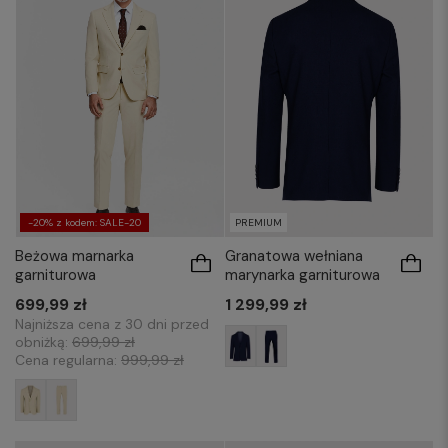
182/60
188/56
-20% z kodem: SALE-20
PREMIUM
Beżowa marnarka
Granatowa wełniana
garniturowa
marynarka garniturowa
699,99 zł
1 299,99 zł
Najniższa cena z 30 dni przed
obniżką:
699,99 zł
Cena regularna:
999,99 zł
176/48
176/50
176/52
176/54
176/50
176/52
176/54
176/56
176/56
176/58
176/60
182/50
182/52
182/54
188/50
188/52