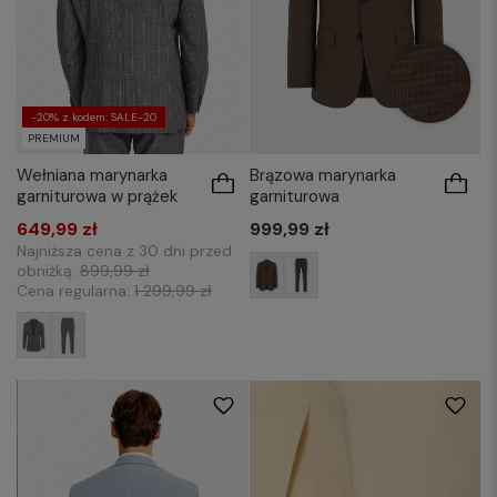
-20% z kodem: SALE-20
PREMIUM
Wełniana marynarka
Brązowa marynarka
garniturowa w prążek
garniturowa
649,99 zł
999,99 zł
Najniższa cena z 30 dni przed
obniżką:
899,99 zł
Cena regularna:
1 299,99 zł
176/52
176/54
176/56
182/50
176/48
176/50
176/52
176/54
182/52
182/54
182/56
188/50
176/56
182/50
182/52
182/54
188/52
188/54
188/56
182/56
188/50
188/52
188/54