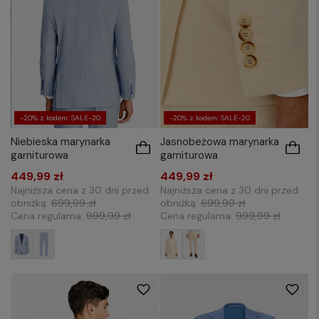
-20% z kodem: SALE-20
-20% z kodem: SALE-20
Jasnobeżowa marynarka
Niebieska marynarka
garniturowa
garniturowa
449,99 zł
449,99 zł
Najniższa cena z 30 dni przed
Najniższa cena z 30 dni przed
obniżką:
699,99 zł
obniżką:
699,99 zł
Cena regularna:
999,99 zł
Cena regularna:
999,99 zł
176/48
176/50
176/52
176/54
170/52
176/50
176/52
176/54
176/56
176/58
176/60
182/50
176/58
182/50
182/54
182/56
182/52
182/54
182/56
182/58