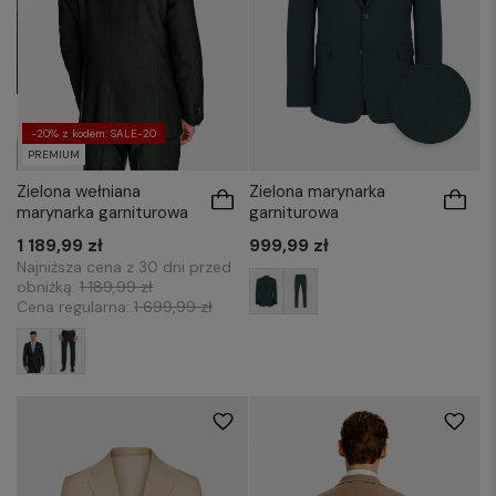
-20% z kodem: SALE-20
PREMIUM
Zielona wełniana
Zielona marynarka
marynarka garniturowa
garniturowa
1 189,99 zł
999,99 zł
Najniższa cena z 30 dni przed
obniżką:
1 189,99 zł
Cena regularna:
1 699,99 zł
170/48
170/52
170/54
176/48
176/48
176/50
176/52
176/54
176/52
176/54
176/58
176/60
176/56
176/58
176/60
182/50
176/62
176/64
182/52
182/54
182/52
182/54
182/56
182/58
182/56
182/58
182/60
182/60