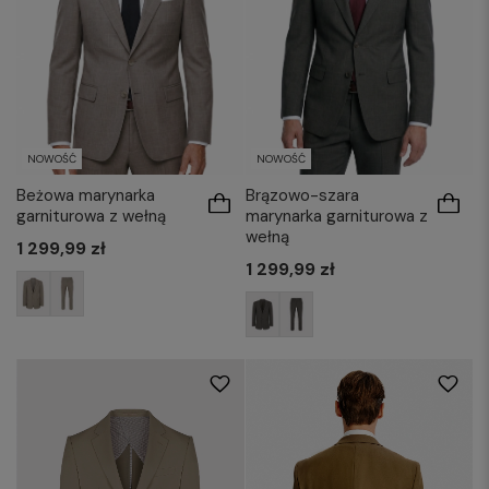
NOWOŚĆ
NOWOŚĆ
Beżowa marynarka
Brązowo-szara
garniturowa z wełną
marynarka garniturowa z
wełną
1 299,99 zł
1 299,99 zł
176/52
176/62
176/64
182/50
170/54
176/52
176/54
176/58
182/54
182/56
182/60
182/62
176/60
182/52
182/54
182/56
188/50
188/52
188/54
188/56
182/60