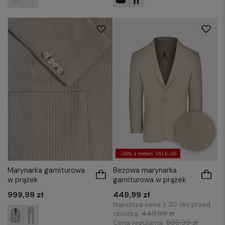
176/48
176/50
176/52
176/54
176/56
182/50
182/52
182/54
182/50
182/52
182/54
182/56
182/56
-20% z kodem: SALE-20
Marynarka garniturowa
Beżowa marynarka
w prążek
garniturowa w prążek
999,99 zł
449,99 zł
Najniższa cena z 30 dni przed
obniżką:
449,99 zł
Cena regularna:
999,99 zł