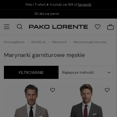
Polo i T-shirt ➤ 3 sztuki za 199 zł
Sprawdź
Kup teraz i zapłać do 30 dni z PayPo
Strona główna
KOLEKCJA
Marynarki
Marynarki garniturowe
Marynarki garniturowe męskie
FILTROWANIE
Najlepsza trafność
170/48
170/50
170/52
170/54
170/48
170/50
170/52
170/54
176/48
176/50
176/52
176/54
176/48
176/50
176/52
176/54
176/56
176/58
176/60
176/62
176/56
176/58
176/60
176/62
182/50
182/52
182/54
182/56
182/50
182/52
182/54
182/56
182/58
182/58