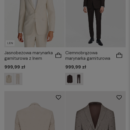
LEN
Jasnobeżowa marynarka
Ciemnobrązowa
garniturowa z lnem
marynarka garniturowa
999,99 zł
999,99 zł
176/50
176/52
176/58
182/48
176/52
176/54
176/56
176/60
182/50
182/52
182/54
182/56
182/50
182/52
182/54
182/56
182/58
182/60
182/58