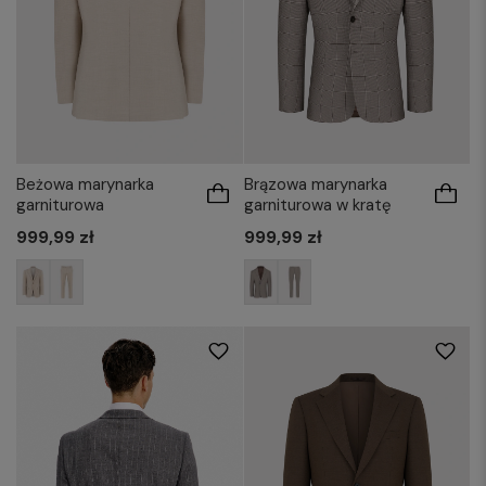
Beżowa marynarka
Brązowa marynarka
garniturowa
garniturowa w kratę
999,99 zł
999,99 zł
176/50
176/52
176/54
176/60
176/50
176/52
176/54
176/56
176/62
182/50
182/52
182/54
182/52
182/54
182/56
182/58
182/60
182/62