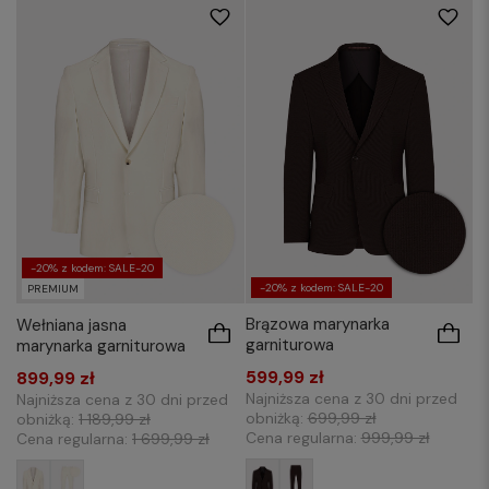
182/52
182/54
182/56
182/58
188/54
-20% z kodem: SALE-20
-20% z kodem: SALE-20
PREMIUM
Brązowa marynarka
Wełniana jasna
garniturowa
marynarka garniturowa
599,99 zł
899,99 zł
Najniższa cena z 30 dni przed
Najniższa cena z 30 dni przed
obniżką:
699,99 zł
obniżką:
1 189,99 zł
Cena regularna:
999,99 zł
Cena regularna:
1 699,99 zł
176/48
176/50
176/52
176/54