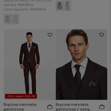
Najniższa cena z 30 dni przed
obniżką:
699,99 zł
Cena regularna:
999,99 zł
176/48
176/50
176/52
176/54
176/50
176/52
176/54
176/58
176/56
176/60
182/50
182/52
176/60
176/62
182/50
182/52
182/54
182/54
182/56
182/58
182/60
-20% z kodem: SALE-20
Brązowa marynarka
Brązowa marynarka
garniturowa z wełną
garniturowa