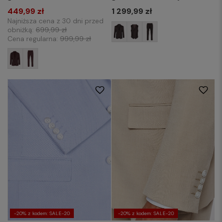
1 299,99 zł
449,99 zł
Najniższa cena z 30 dni przed
obniżką:
699,99 zł
Cena regularna:
999,99 zł
176/48
176/50
176/52
176/54
176/50
176/52
176/54
176/56
176/56
176/58
176/60
182/50
176/58
176/60
182/50
182/52
182/52
182/54
182/56
182/58
182/54
182/56
182/58
182/60
-20% z kodem: SALE-20
-20% z kodem: SALE-20