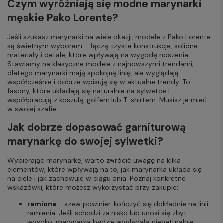
Czym wyróżniają się modne marynarki
męskie Pako Lorente?
Jeśli szukasz marynarki na wiele okazji, modele z Pako Lorente
są świetnym wyborem – łączą czyste konstrukcje, solidne
materiały i detale, które wpływają na wygodę noszenia.
Stawiamy na klasyczne modele z najnowszymi trendami,
dlatego marynarki mają spokojną linię, ale wyglądają
współcześnie i dobrze wpisują się w aktualne trendy. To
fasony, które układają się naturalnie na sylwetce i
współpracują z
koszulą
, golfem lub T-shirtem. Musisz je mieć
w swojej szafie.
Jak dobrze dopasować garniturową
marynarkę do swojej sylwetki?
Wybierając marynarkę, warto zwrócić uwagę na kilka
elementów, które wpływają na to, jak marynarka układa się
na ciele i jak zachowuje w ciągu dnia. Poznaj konkretne
wskazówki, które możesz wykorzystać przy zakupie:
ramiona
– szew powinien kończyć się dokładnie na linii
ramienia. Jeśli schodzi za nisko lub unosi się zbyt
wysoko, marynarka będzie wyglądała nienaturalnie;