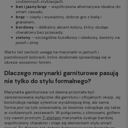
codziennych stylizacjach;
beż i jasny brąz
– współczesna alternatywa idealna do
smart casualu;
brąz
– ciepły i wyważony, dobrze gra z bielą i
granatem;
bordowy
– delikatny akcent koloru, który dodaje
charakteru bez przesady;
zielony
– szczególnie butelkowy i oliwkowy, świetny na
jesień i zimę.
Warto też zwrócić uwagę na marynarki w jasnych i
pastelowych kolorach, które doskonale sprawdzają się w
okresie wiosenno-letnim.
Dlaczego marynarki garniturowe pasują
nie tylko do stylu formalnego?
Marynarka garniturowa od dawna przestała być
zarezerwowana wyłącznie dla garnituru i oficjalnych okazji. Jej
konstrukcja nadaje sylwetce wyraźniejszą linię, ale sama
forma jest na tyle uniwersalna, że świetnie odnajduje się także
w codziennych zestawach. W połączeniu z chinosami, golfem
czy nawet prostym
T-shirtem
marynarka zyskuje bardziej
współczesny charakter i staje się elementem stylu smart
casual. To dlatego tak dobrze funkcjonuje poza formalnym