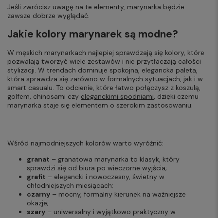
Jeśli zwrócisz uwagę na te elementy, marynarka będzie
zawsze dobrze wyglądać.
Jakie kolory marynarek są modne?
W męskich marynarkach najlepiej sprawdzają się kolory, które
pozwalają tworzyć wiele zestawów i nie przytłaczają całości
stylizacji. W trendach dominuje spokojna, elegancka paleta,
która sprawdza się zarówno w formalnych sytuacjach, jak i w
smart casualu. To odcienie, które łatwo połączysz z koszulą,
golfem, chinosami czy
eleganckimi spodniami
, dzięki czemu
marynarka staje się elementem o szerokim zastosowaniu.
Wśród najmodniejszych kolorów warto wyróżnić:
granat
– granatowa marynarka to klasyk, który
sprawdzi się od biura po wieczorne wyjścia;
grafit
– elegancki i nowoczesny, świetny w
chłodniejszych miesiącach;
czarny
– mocny, formalny kierunek na ważniejsze
okazje;
szary
– uniwersalny i wyjątkowo praktyczny w