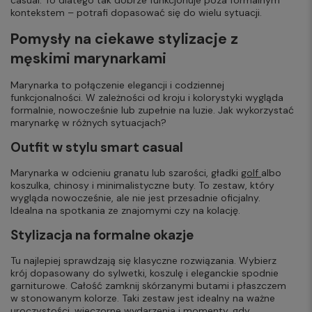
kontekstem – potrafi dopasować się do wielu sytuacji.
Pomysły na ciekawe stylizacje z
męskimi marynarkami
Marynarka to połączenie elegancji i codziennej
funkcjonalności. W zależności od kroju i kolorystyki wygląda
formalnie, nowocześnie lub zupełnie na luzie. Jak wykorzystać
marynarkę w różnych sytuacjach?
Outfit w stylu smart casual
Marynarka w odcieniu granatu lub szarości, gładki
golf
albo
koszulka, chinosy i minimalistyczne buty. To zestaw, który
wygląda nowocześnie, ale nie jest przesadnie oficjalny.
Idealna na spotkania ze znajomymi czy na kolację.
Stylizacja na formalne okazje
Tu najlepiej sprawdzają się klasyczne rozwiązania. Wybierz
krój dopasowany do sylwetki, koszulę i eleganckie spodnie
garniturowe. Całość zamknij skórzanymi butami i płaszczem
w stonowanym kolorze. Taki zestaw jest idealny na ważne
uroczystości, wieczorne wydarzenia i momenty, gdy