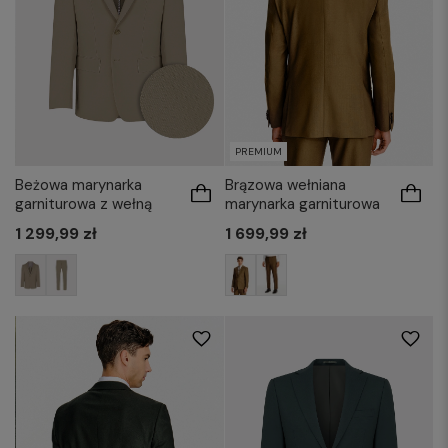
PREMIUM
Beżowa marynarka
Brązowa wełniana
garniturowa z wełną
marynarka garniturowa
1 299,99 zł
1 699,99 zł
176/50
176/52
176/54
176/56
170/52
176/48
176/50
176/54
176/58
182/50
182/52
182/54
176/56
176/58
182/52
182/54
182/56
182/58
182/56