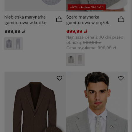
-20% z kodem: SALE-20
Niebieska marynarka
Szara marynarka
garniturowa w kratkę
garniturowa w prążek
999,99 zł
699,99 zł
Najniższa cena z 30 dni przed
obniżką:
999,99 zł
Cena regularna:
999,99 zł
176/54
176/56
176/58
182/50
176/48
176/50
176/52
176/54
182/52
182/54
182/56
182/58
176/58
182/50
182/54
182/56
188/50
188/52
188/54
188/56