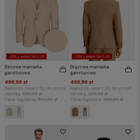
-20% z kodem: SALE-20
-20% z kodem: SALE-20
Beżowa marnarka
Brązowa marnarka
garniturowa
garniturowa
499,99 zł
499,99 zł
Najniższa cena z 30 dni przed
Najniższa cena z 30 dni przed
obniżką:
699,99 zł
obniżką:
699,99 zł
Cena regularna:
999,99 zł
Cena regularna:
999,99 zł
176/48
176/50
176/52
176/54
176/48
176/50
176/52
176/54
176/56
176/58
176/60
182/50
176/58
176/60
182/50
182/52
182/52
182/54
182/56
182/58
182/58
188/50
188/52
188/54