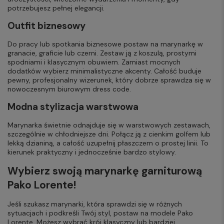
potrzebujesz pełnej elegancji.
Outfit biznesowy
Do pracy lub spotkania biznesowe postaw na marynarkę w
granacie, graficie lub czerni. Zestaw ją z koszulą, prostymi
spodniami i klasycznym obuwiem. Zamiast mocnych
dodatków wybierz minimalistyczne akcenty. Całość buduje
pewny, profesjonalny wizerunek, który dobrze sprawdza się w
nowoczesnym biurowym dress code.
Modna stylizacja warstwowa
Marynarka świetnie odnajduje się w warstwowych zestawach,
szczególnie w chłodniejsze dni. Połącz ją z cienkim golfem lub
lekką dzianiną, a całość uzupełnij płaszczem o prostej linii. To
kierunek praktyczny i jednocześnie bardzo stylowy.
Wybierz swoją marynarkę garniturową
Pako Lorente!
Jeśli szukasz marynarki, która sprawdzi się w różnych
sytuacjach i podkreśli Twój styl, postaw na modele Pako
Lorente. Możesz wybrać krój klasyczny lub bardziej