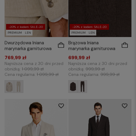
-20% z kodem: SALE-20
-20% z kodem: SALE-20
PREMIUM
LEN
PREMIUM
LEN
Dwurzędowa lniana
Brązowa lniana
marynarka garniturowa
marynarka garniturowa
769,99 zł
699,99 zł
Najniższa cena z 30 dni przed
Najniższa cena z 30 dni przed
obniżką:
1 099,99 zł
obniżką:
999,99 zł
Cena regularna:
1 099,99 zł
Cena regularna:
999,99 zł
176/48
176/50
176/52
176/56
176/50
176/52
176/56
176/64
176/58
182/52
182/54
182/58
182/62