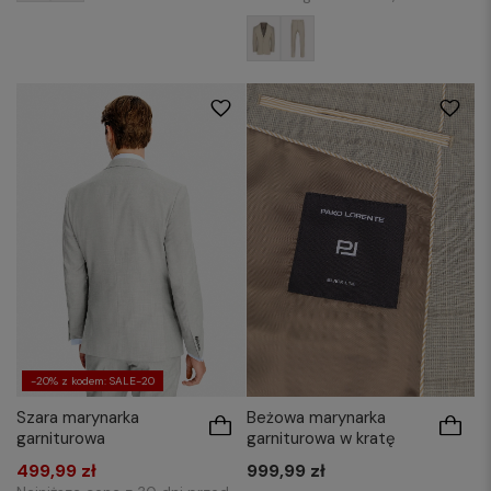
170/48
170/50
170/52
176/48
176/50
176/52
176/54
176/56
182/50
182/52
176/58
182/50
182/52
182/54
182/56
182/58
182/60
-20% z kodem: SALE-20
Szara marynarka
Beżowa marynarka
garniturowa
garniturowa w kratę
499,99 zł
999,99 zł