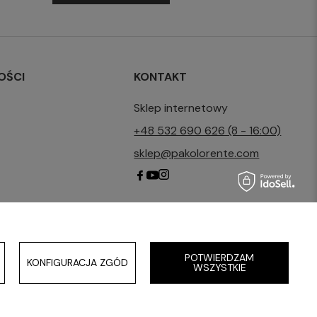
OŚCI
KONTAKT
Sklep internetowy
+48 532 690 626 (8 - 16:00)
sklep@pakolorente.com
POTWIERDZAM
KONFIGURACJA ZGÓD
WSZYSTKIE