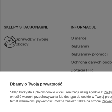
SKLEPY STACJONARNE
INFORMACJE
O marce
Sprawdź w swojej
okolicy
Regulamin
Regulaminy promocji
Ochrona danych oso
Dotacja PFR
B2B
Dbamy o Twoją prywatność
Sklep korzysta z plików cookie w celu realizacji usług zgodnie z
Polit
określić warunki przechowywania lub dostępu do cookie w Twojej przeg
temat warunków i prywatności można znaleźć także na stronie
Prywat