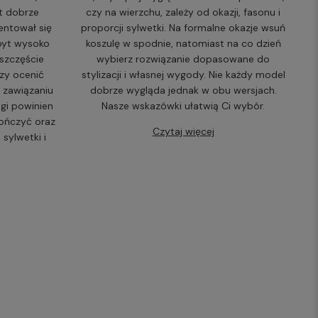
t dobrze
czy na wierzchu, zależy od okazji, fasonu i
entował się
proporcji sylwetki. Na formalne okazje wsuń
zbyt wysoko
koszulę w spodnie, natomiast na co dzień
 szczęście
wybierz rozwiązanie dopasowane do
zy ocenić
stylizacji i własnej wygody. Nie każdy model
o zawiązaniu
dobrze wygląda jednak w obu wersjach.
gi powinien
Nasze wskazówki ułatwią Ci wybór.
kończyć oraz
Czytaj więcej
sylwetki i