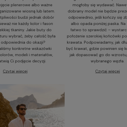
yjęcie plenerowe albo ważne
mogłoby się wydawać. Nawe
ganizowane wiosną lub latem.
dobrany model nie będzie prez
tpliwości budzi jednak dobór
odpowiednio, jeśli kończy się 
ieważ nie każdy kolor i fason
albo opada poniżej paska. Na
ekkiej tkaniny. Jakie buty do
łatwo to sprawdzić – wystarc
turu wybrać, żeby całość była
położenie szerokiej końcówki p
i odpowiednia do okazji?
krawata. Podpowiadamy, jak dłu
liśmy konkretne wskazówki
być krawat, gdzie powinien się 
olorów, modeli i materiałów,
jak dopasować go do wzrostu, 
atwią Ci podjęcie decyzji.
wybranego węzła.
Czytaj więcej
Czytaj więcej