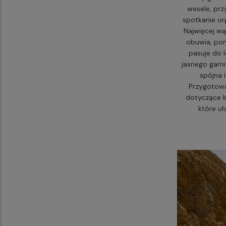
wesele, prz
spotkanie or
Najwięcej wą
obuwia, pon
pasuje do l
jasnego garni
spójna 
Przygotowa
dotyczące k
które uł