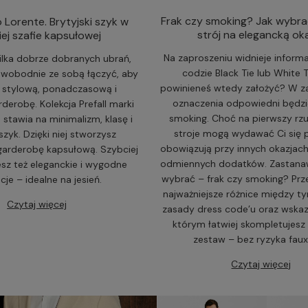
Frak czy smoking? Jak wybra
o Lorente. Brytyjski szyk w
strój na elegancką ok
ej szafie kapsułowej
Na zaproszeniu widnieje informa
ilka dobrze dobranych ubrań,
codzie Black Tie lub White 
wobodnie ze sobą łączyć, aby
powinieneś wtedy założyć? W za
 stylową, ponadczasową i
oznaczenia odpowiedni będzie
derobę. Kolekcja Prefall marki
smoking. Choć na pierwszy rz
 stawia na minimalizm, klasę i
stroje mogą wydawać Ci się
 szyk. Dzięki niej stworzysz
obowiązują przy innych okazjac
arderobę kapsułową. Szybciej
odmiennych dodatków. Zastanaw
sz też eleganckie i wygodne
wybrać – frak czy smoking? Pr
acje – idealne na jesień.
najważniejsze różnice między ty
Czytaj więcej
zasady dress code’u oraz wskaz
którym łatwiej skompletujesz 
zestaw – bez ryzyka faux
Czytaj więcej