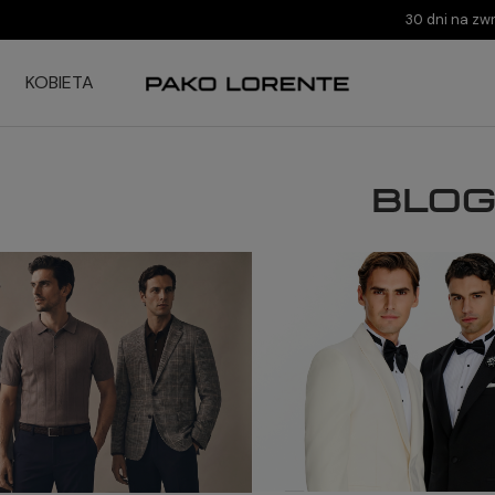
30 dni na zw
KOBIETA
Blo