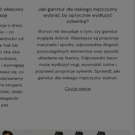
ć właściwy
Jaki garnitur dla niskiego mężczyzny
azję
wybrać, by optycznie wydłużyć
sylwetkę?
cja o dress
Wzrost nie decyduje o tym, czy garnitur
Tie – co
wygląda dobrze. Ważniejsze są proporcje
leżności od
marynarki i spodni, odpowiednia długość
 frak lub
poszczególnych elementów oraz sposób
ut oka oba
układania się tkaniny. Odpowiedni fason
 podobne,
może wydłużyć nogi, wysmuklić tułów i
h i wymagają
poprawić proporcje sylwetki. Sprawdź, jaki
iasz się, co
garnitur dla niskiego mężczyzny wybrać.
zedstawiamy
mi strojami,
Czytaj więcej
ówki, dzięki
elegancki
 pas.