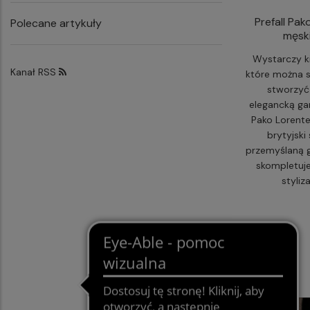
Prefall Pak
Polecane artykuły
męski
Wystarczy k
Kanał RSS
które można s
stworzyć
elegancką gar
Pako Lorente
brytyjski
przemyślaną g
skompletuje
styliz