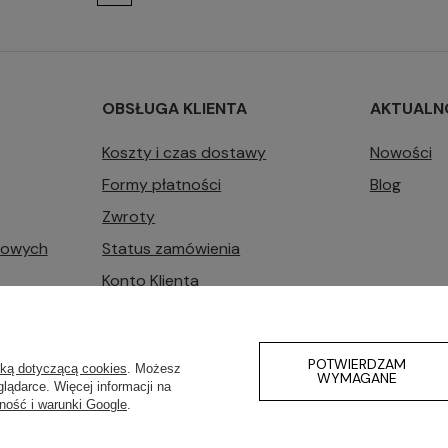
OBSŁUGA KLIENTA
AKTUALN
Koszty i czas dostawy
Nowości
Formy płatności
Blog
Zwroty
bowych
Status zamówienia
Konto Klienta
Zarządzaj plikami cookie
POTWIERDZAM
yką dotyczącą cookies
. Możesz
WYMAGANE
lądarce. Więcej informacji na
ność i warunki Google
.