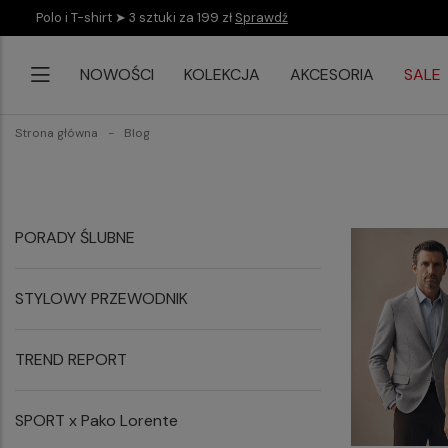
Polo i T-shirt ➤ 3 sztuki za 199 zł
Sprawdź
NOWOŚCI
KOLEKCJA
AKCESORIA
SALE
Strona główna
Blog
PORADY ŚLUBNE
STYLOWY PRZEWODNIK
TREND REPORT
SPORT x Pako Lorente