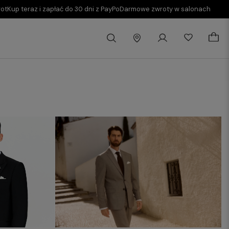
rot
Kup teraz i zapłać do 30 dni z PayPo
Darmowe zwroty w salonach
g