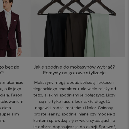
ogo będzie
Jakie spodnie do mokasynów wybrać?
m?
Pomysły na gotowe stylizacje
e znakomicie
Mokasyny mogą dodać stylizacji lekkości i
, o ile jego
eleganckiego charakteru, ale wiele zależy od
ciała. Fason
tego, z jakimi spodniami je połączysz. Liczy
 taliowaniem
się nie tylko fason, lecz także długość
 ciała.
nogawki, rodzaj materiału i kolor. Chinosy,
super slim
proste jeansy, spodnie lniane czy modele z
em.
kantem sprawdzą się w wielu sytuacjach, o
ile dobrze dopasujesz je do okazji. Sprawdź,