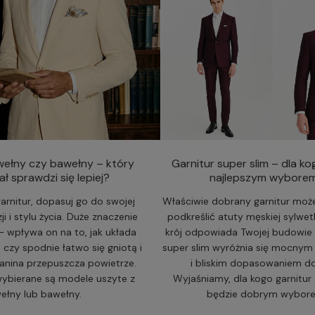
 wełny czy bawełny – który
Garnitur super slim – dla k
ał sprawdzi się lepiej?
najlepszym wybore
arnitur, dopasuj go do swojej
Właściwie dobrany garnitur moż
ji i stylu życia. Duże znaczenie
podkreślić atuty męskiej sylwetki
– wpływa on na to, jak układa
krój odpowiada Twojej budowie 
 czy spodnie łatwo się gniotą i
super slim wyróżnia się mocnym
kanina przepuszcza powietrze.
i bliskim dopasowaniem do
wybierane są modele uszyte z
Wyjaśniamy, dla kogo garnitur 
ełny lub bawełny.
będzie dobrym wybor