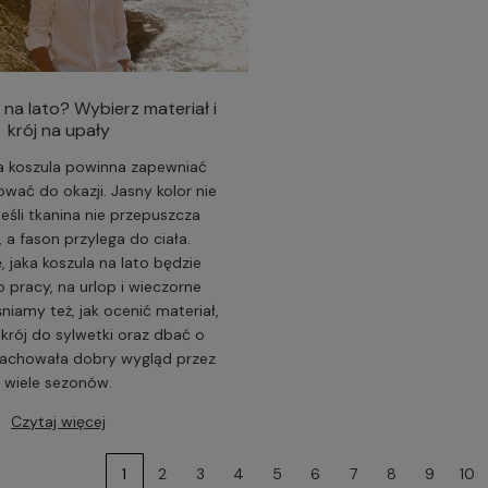
 na lato? Wybierz materiał i
krój na upały
 koszula powinna zapewniać
ować do okazji. Jasny kolor nie
jeśli tkanina nie przepuszcza
 a fason przylega do ciała.
, jaka koszula na lato będzie
o pracy, na urlop i wieczorne
niamy też, jak ocenić materiał,
rój do sylwetki oraz dbać o
 zachowała dobry wygląd przez
wiele sezonów.
Czytaj więcej
1
2
3
4
5
6
7
8
9
10