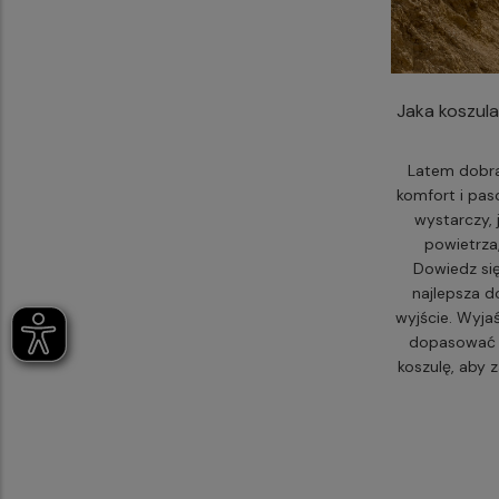
Jaka koszula
Latem dobra
komfort i pas
wystarczy, 
powietrza,
Dowiedz się
najlepsza d
wyjście. Wyjaś
dopasować k
koszulę, aby