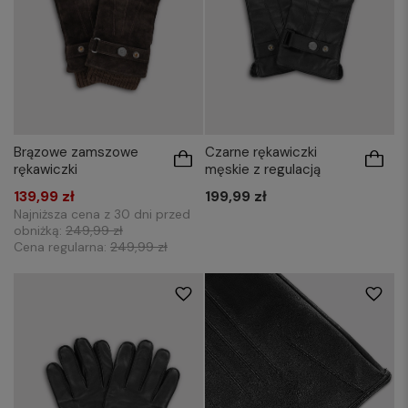
Brązowe zamszowe
Czarne rękawiczki
rękawiczki
męskie z regulacją
139,99 zł
199,99 zł
Najniższa cena z 30 dni przed
obniżką:
249,99 zł
Cena regularna:
249,99 zł
M/L
XL/XXL