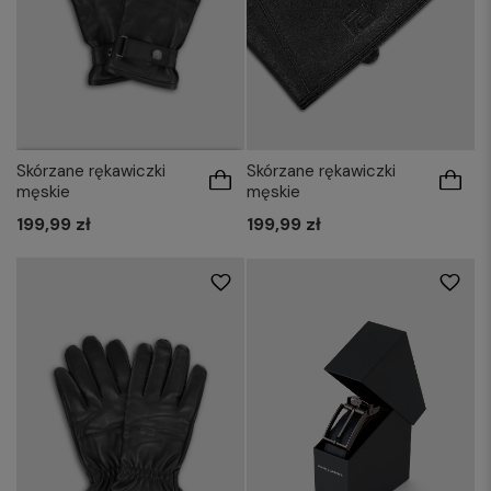
Skórzane rękawiczki
Skórzane rękawiczki
męskie
męskie
199,99 zł
199,99 zł
85
90
95
100
M/L
XL/XXL
115