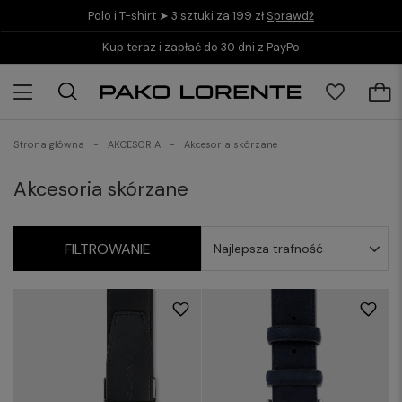
Polo i T-shirt ➤ 3 sztuki za 199 zł
Sprawdź
Kup teraz i zapłać do 30 dni z PayPo
Strona główna
AKCESORIA
Akcesoria skórzane
Akcesoria skórzane
FILTROWANIE
Najlepsza trafność