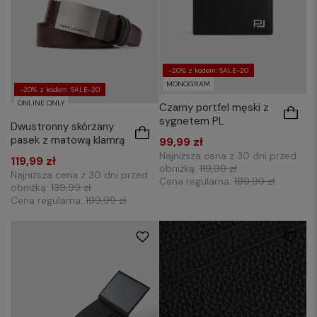
-20% z kodem: SALE-20
MONOGRAM
-20% z kodem: SALE-20
ONLINE ONLY
Czarny portfel męski z
sygnetem PL
Dwustronny skórzany
pasek z matową klamrą
99,99 zł
Najniższa cena z 30 dni przed
119,99 zł
obniżką:
119,99 zł
Najniższa cena z 30 dni przed
Cena regularna:
199,99 zł
obniżką:
139,99 zł
Cena regularna:
199,99 zł