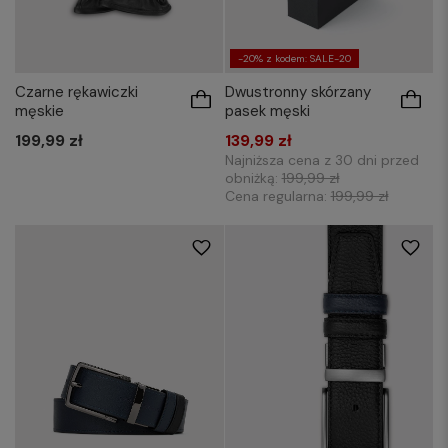
-20% z kodem: SALE-20
Czarne rękawiczki
Dwustronny skórzany
męskie
pasek męski
199,99 zł
139,99 zł
Najniższa cena z 30 dni przed
obniżką:
199,99 zł
Cena regularna:
199,99 zł
85
100
115
90
95
105
110