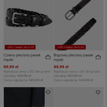
-20% z kodem: SALE-20
-20% z kodem: SALE-20
Czarny pleciony pasek
Brązowy pleciony pasek
męski
męski
69,99 zł
69,99 zł
Najniższa cena z 30 dni przed
Najniższa cena z 30 dni przed
obniżką:
149,99 zł
obniżką:
149,99 zł
Cena regularna:
149,99 zł
Cena regularna:
149,99 zł