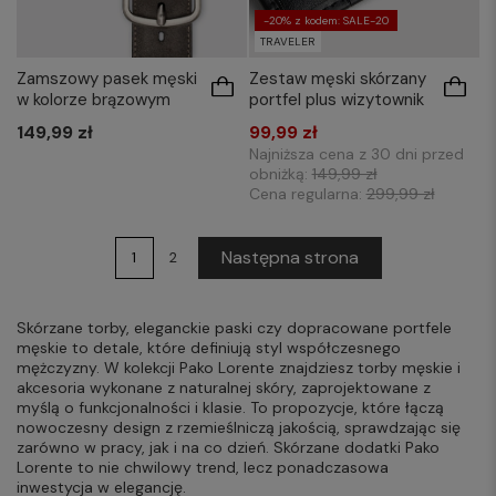
-20% z kodem: SALE-20
TRAVELER
Zamszowy pasek męski
Zestaw męski skórzany
w kolorze brązowym
portfel plus wizytownik
149,99 zł
99,99 zł
Najniższa cena z 30 dni przed
obniżką:
149,99 zł
Cena regularna:
299,99 zł
Następna strona
1
2
Skórzane torby, eleganckie paski czy dopracowane portfele
męskie to detale, które definiują styl współczesnego
mężczyzny. W kolekcji Pako Lorente znajdziesz torby męskie i
akcesoria wykonane z naturalnej skóry, zaprojektowane z
myślą o funkcjonalności i klasie. To propozycje, które łączą
nowoczesny design z rzemieślniczą jakością, sprawdzając się
zarówno w pracy, jak i na co dzień. Skórzane dodatki Pako
Lorente to nie chwilowy trend, lecz ponadczasowa
inwestycja w elegancję.