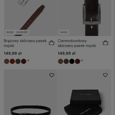
BASIC
NOWOŚĆ
BASIC
Brązowy skórzany pasek
Ciemnobordowy
męski
skórzany pasek męski
149,99 zł
149,99 zł
+1
+1
85
90
95
100
105
110
115