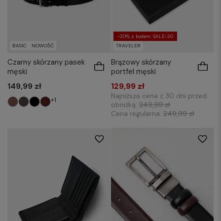
-20% z kodem: SALE-20
BASIC
NOWOŚĆ
TRAVELER
Czarny skórzany pasek
Brązowy skórzany
męski
portfel męski
149,99 zł
129,99 zł
Najniższa cena z 30 dni przed
+1
obniżką:
249,99 zł
Cena regularna:
249,99 zł