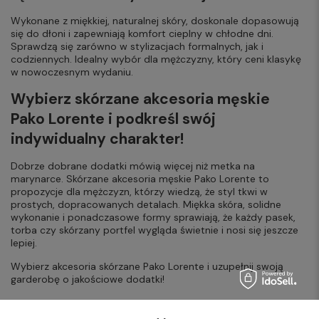
Wykonane z miękkiej, naturalnej skóry, doskonale dopasowują
się do dłoni i zapewniają komfort cieplny w chłodne dni.
Sprawdzą się zarówno w stylizacjach formalnych, jak i
codziennych. Idealny wybór dla mężczyzny, który ceni klasykę
w nowoczesnym wydaniu.
Wybierz skórzane akcesoria męskie
Pako Lorente i podkreśl swój
indywidualny charakter!
Dobrze dobrane dodatki mówią więcej niż metka na
marynarce. Skórzane akcesoria męskie Pako Lorente to
propozycje dla mężczyzn, którzy wiedzą, że styl tkwi w
prostych, dopracowanych detalach. Miękka skóra, solidne
wykonanie i ponadczasowe formy sprawiają, że każdy pasek,
torba czy skórzany portfel wygląda świetnie i nosi się jeszcze
lepiej.
Wybierz akcesoria skórzane Pako Lorente i uzupełnij swoją
garderobę o jakościowe dodatki!