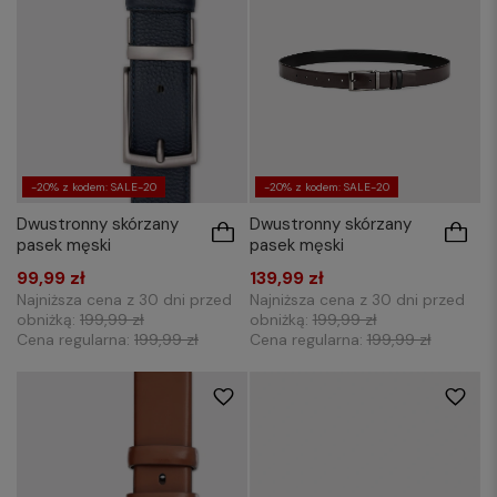
-20% z kodem: SALE-20
-20% z kodem: SALE-20
Dwustronny skórzany
Dwustronny skórzany
pasek męski
pasek męski
99,99 zł
139,99 zł
Najniższa cena z 30 dni przed
Najniższa cena z 30 dni przed
obniżką:
199,99 zł
obniżką:
199,99 zł
Cena regularna:
199,99 zł
Cena regularna:
199,99 zł
85
90
95
100
85
90
95
100
105
110
115
105
110
115