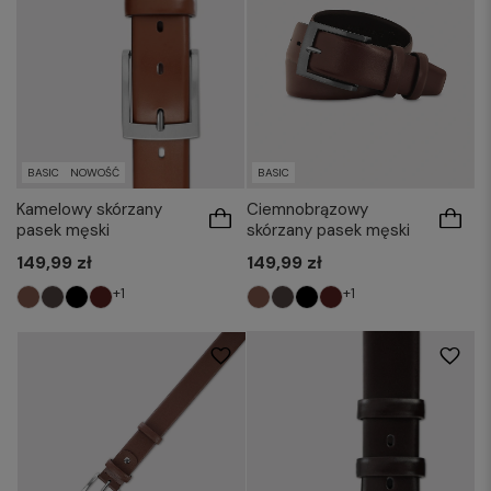
BASIC
NOWOŚĆ
BASIC
Kamelowy skórzany
Ciemnobrązowy
pasek męski
skórzany pasek męski
149,99 zł
149,99 zł
+1
+1
85
90
95
100
85
90
95
100
105
110
115
105
110
115