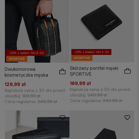
-20% z kodem: SALE-20
-20% z kodem: SALE-20
SPORTIVE
SPORTIVE
Skórzany portfel męski
Dwukomorowa
SPORTIVE
kosmetyczka męska
169,99 zł
129,99 zł
Najniższa cena z 30 dni przed
Najniższa cena z 30 dni przed
obniżką:
249,99 zł
obniżką:
169,99 zł
Cena regularna:
249,99 zł
Cena regularna:
249,99 zł
85
90
95
100
110
115