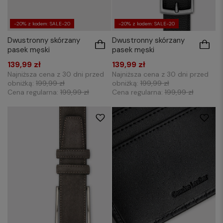
-20% z kodem: SALE-20
-20% z kodem: SALE-20
Dwustronny skórzany
Dwustronny skórzany
pasek męski
pasek męski
139,99 zł
139,99 zł
Najniższa cena z 30 dni przed
Najniższa cena z 30 dni przed
obniżką:
199,99 zł
obniżką:
199,99 zł
Cena regularna:
199,99 zł
Cena regularna:
199,99 zł
85
90
110
115