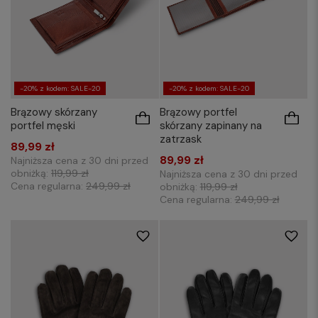
-20% z kodem: SALE-20
-20% z kodem: SALE-20
Brązowy skórzany
Brązowy portfel
portfel męski
skórzany zapinany na
zatrzask
89,99 zł
89,99 zł
Najniższa cena z 30 dni przed
obniżką:
119,99 zł
Najniższa cena z 30 dni przed
Cena regularna:
249,99 zł
obniżką:
119,99 zł
Cena regularna:
249,99 zł
M/L
XL/XXL
M/L
XL/XXL