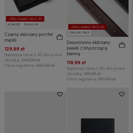
-20% z kodem: SALE-20
NOWOŚĆ
TRAVELER
-20% z kodem: SALE-20
ONLINE ONLY
Czarny skórzany portfel
męski
Dwustronny skórzany
pasek z błyszczącą
129,99 zł
klamrą
Najniższa cena z 30 dni przed
obniżką:
249,99 zł
119,99 zł
Cena regularna:
249,99 zł
Najniższa cena z 30 dni przed
obniżką:
139,99 zł
Cena regularna:
199,99 zł