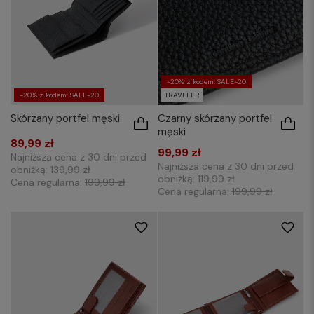
-20% z kodem: SALE-20
-20% z kodem: SALE-20
TRAVELER
Skórzany portfel męski
Czarny skórzany portfel
męski
89,99 zł
99,99 zł
Najniższa cena z 30 dni przed
Najniższa cena z 30 dni przed
obniżką:
139,99 zł
obniżką:
119,99 zł
Cena regularna:
199,99 zł
Cena regularna:
199,99 zł