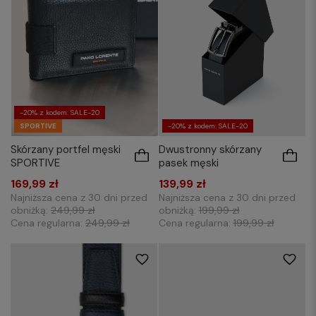
-20% z kodem: SALE-20
SPORTIVE
-20% z kodem: SALE-20
Skórzany portfel męski
Dwustronny skórzany
SPORTIVE
pasek męski
169,99 zł
139,99 zł
Najniższa cena z 30 dni przed
Najniższa cena z 30 dni przed
obniżką:
249,99 zł
obniżką:
199,99 zł
Cena regularna:
249,99 zł
Cena regularna:
199,99 zł
85
100
105
110
85
90
110
115