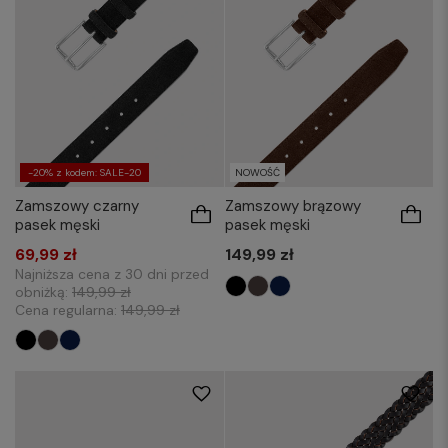
-20% z kodem: SALE-20
NOWOŚĆ
Zamszowy czarny
Zamszowy brązowy
pasek męski
pasek męski
69,99 zł
149,99 zł
Najniższa cena z 30 dni przed
obniżką:
149,99 zł
Cena regularna:
149,99 zł
85-95
100-110