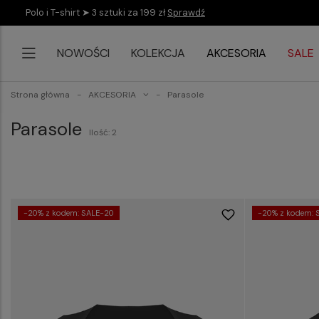
Polo i T-shirt ➤ 3 sztuki za 199 zł
Sprawdź
NOWOŚCI
KOLEKCJA
AKCESORIA
SALE
Strona główna
AKCESORIA
Parasole
Parasole
Ilość: 2
-20% z kodem: SALE-20
-20% z kodem: 