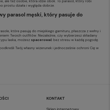
e, ale też osobie, która idzie obok. To parasol, który robi
po prostu działa i wygląda dobrze.
wy parasol męski, który pasuje do
sole, które pasują do miejskiego garnituru, płaszcza z wełny i
ieniem Twoich outfitów. Niezależnie, czy wybierzesz składany
 typu laska, możesz
spacerować
bez stresu w każdą pogodę.
podkreśli Twój własny wizerunek i jednocześnie ochroni Cię w
OŚCI
KONTAKT
Sklep internetowy