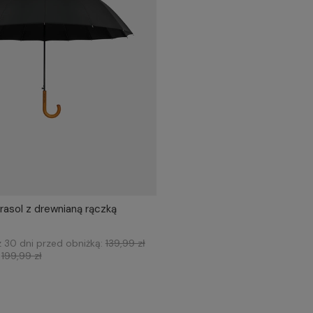
rasol z drewnianą rączką
Dodaj do koszyka
z 30 dni przed obniżką:
139,99 zł
:
199,99 zł