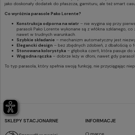
jako doskonały dodatek do płaszcza, garnituru, ale też smart casu
Co wyróżnia parasole Pako Lorente?
Konstrukcja odporna na wiatr
– nie wygina się przy pier
parasoli Pako Lorente wykonane są z włókna szklanego, co
nawet w trudnych warunkach.
Szybkie składanie
– mechanizm automatyczny jest niezwy
Elegancki design
– bez zbędnych zdobień, z dbałością o 
Stonowana kolorystyka
– głęboka czerń, która pasuje do 
Wygodna rączka
– dobrze leży w dłoni, nawet gdy parasol 
To typ parasola, który spełnia swoją funkcję, nie przyciągając nie
SKLEPY STACJONARNE
INFORMACJE
O marce