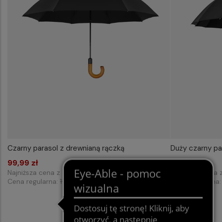
Czarny parasol z drewnianą rączką
Duży czarny pa
99,99 zł
Dodaj do koszyka
99,99 zł
Najniższa cena z 30 dni przed obniżką:
139,99 zł
Najniższa cena 
Cena regularna:
199,99 zł
Cena regularna