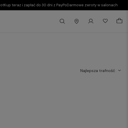
rot
Kup teraz i zapłać do 30 dni z PayPo
Darmowe zwroty w salonach
Najlepsza trafność