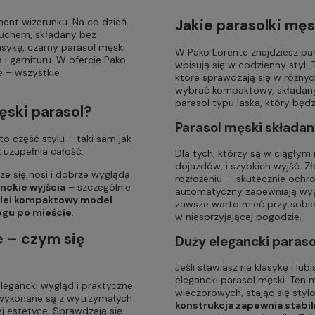
ent wizerunku. Na co dzień
Jakie parasolki męs
ruchem, składany bez
asykę, czarny parasol męski
W Pako Lorente znajdziesz par
i garnituru. W ofercie Pako
wpisują się w codzienny styl.
e – wszystkie
które sprawdzają się w różny
wybrać kompaktowy, składany 
parasol typu laska, który będ
ęski parasol?
Parasol męski składa
to część stylu – taki sam jak
 uzupełnia całość.
Dla tych, którzy są w ciągłym
dojazdów, i szybkich wyjść. Zł
e się nosi i dobrze wygląda.
rozłożeniu — skutecznie ochr
anckie wyjścia
– szczególnie
automatyczny zapewniają wygo
lei kompaktowy model
zawsze warto mieć przy sobie 
egu po mieście
.
w niesprzyjającej pogodzie.
e – czym się
Duży elegancki paraso
Jeśli stawiasz na klasykę i lu
elegancki parasol męski. Ten 
legancki wygląd i praktyczne
wieczorowych, stając się sty
 wykonane są z wytrzymałych
konstrukcja zapewnia stabil
j estetyce. Sprawdzają się