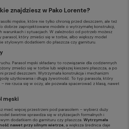
kie znajdziesz w Pako Lorente?
asolki męskie, które nie tylko chronią przed deszczem, ale też
 To dobrze zaprojektowane modele o wytrzymałej konstrukcji,
ch warunkach i sytuacjach. W zależności od potrzeb możesz
parasol, który zmieści się w torbie, albo większy model
zie stylowym dodatkiem do płaszcza czy garnituru.
ny
 ruchu. Parasol męski składany to rozwiązanie dla codziennych
ożony zmieści się w torbie lub większej kieszeni płaszcza, a po
oni przed deszczem. Wytrzymała konstrukcja i mechanizm
dę użytkowania i długą żywotność. To typ parasola, który
– nie rzuca się w oczy, ale pozwala spacerować z klasą, nawet
l męski
bisz mieć więcej przestrzeni pod parasolem – wybierz duży
model świetnie sprawdza się w stylizacjach formalnych i
lowym dodatkiem do garnituru czy płaszcza.
Wytrzymała
ność nawet przy silnym wietrze,
a większa średnica daje