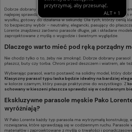
Dobrze dobrany parasol to ochrona przed deszczem, ale też elem
najlepiej sprawdza się parasol automatyczny: otwierany jednym 
wysiłku, gotowy do działania w sekundę. Dla tych, którzy cenią kl
to bezpieczny wybór – neutralny, elegancki, pasujący do płaszcza 
Lorente znajdziesz zarówno parasole długie, jak i składane model
zaprojektowane z myślą o wygodzie i świetnym wyglądzie.
Dlaczego warto mieć pod ręką porządny m
Nie chodzi tylko o to, żeby nie zmoknąć. Dobrze dobrany parasol 
płaszcz, buty czy torba. Chroni przed deszczem i wiatrem, ale też
Wybierając parasol, warto postawić na solidny model, który dobrz
Klasyczny parasol typu laska będzie idealny na bardziej eleg
w kolorze czarnym, który pasuje praktycznie do wszystkiego. Z
ko
schowany w kieszeni płaszcza sprawdzi się w codziennym bi
Ekskluzywne parasole męskie Pako Lorent
wyróżniają?
W Pako Lorente każdy typ parasola ma wytrzymałą konstrukcję, e
rozwiązania, które sprawdzają się w codziennym ruchu. Parasole
materiałów i zaprojektowane z myślą o trwałości i ponadczasowe