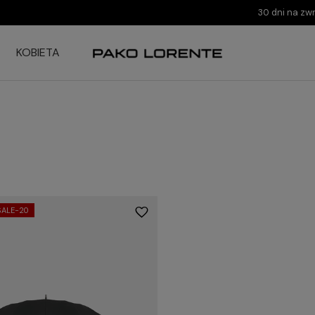
30 dni na zw
KOBIETA
SALE-20