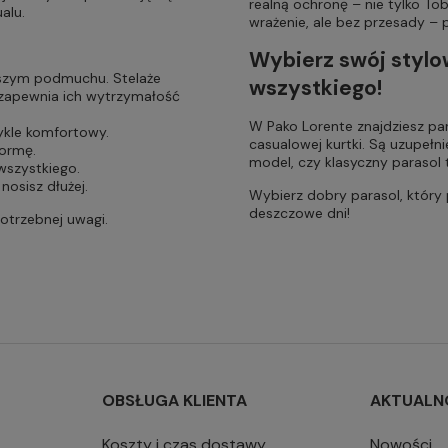
realną ochronę – nie tylko Tobi
alu.
wrażenie, ale bez przesady – 
Wybierz swój stylo
wszym podmuchu. Stelaże
wszystkiego!
 zapewnia ich wytrzymałość
W Pako Lorente znajdziesz para
kle komfortowy.
casualowej kurtki. Są uzupełn
formę.
model, czy klasyczny parasol
wszystkiego.
nosisz dłużej.
Wybierz dobry parasol, który 
deszczowe dni!
potrzebnej uwagi.
OBSŁUGA KLIENTA
AKTUALN
Koszty i czas dostawy
Nowości