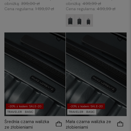
obniżką:
399,00 zł
obniżką:
499,99 zł
Cena regularna:
1 199,97 zł
Cena regularna:
499,99 zł
-20% z kodem: SALE-20
-20% z kodem: SALE-20
TRAVELER
BASIC
TRAVELER
BASIC
Średnia czarna walizka
Mała czarna walizka ze
ze żłobieniami
żłobieniami