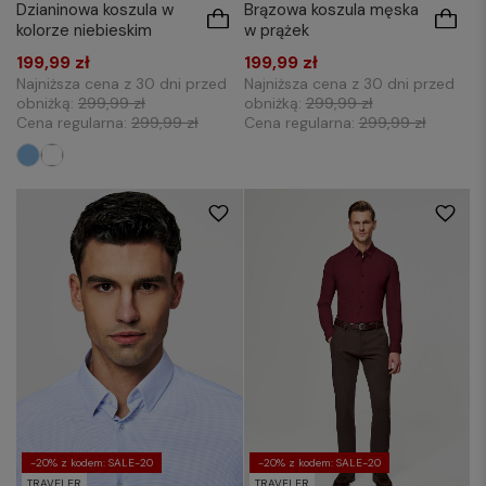
Brązowa koszula męska
Dzianinowa koszula w
w prążek
kolorze niebieskim
199,99 zł
199,99 zł
Najniższa cena z 30 dni przed
Najniższa cena z 30 dni przed
obniżką:
299,99 zł
obniżką:
299,99 zł
Cena regularna:
299,99 zł
Cena regularna:
299,99 zł
S
M
XXL
3XL
XL
XXL
3XL
-20% z kodem: SALE-20
-20% z kodem: SALE-20
TRAVELER
TRAVELER