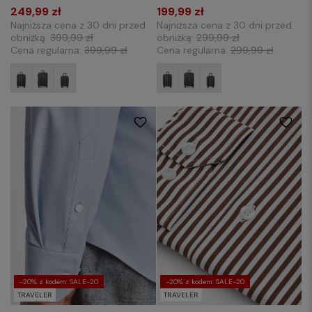
249,99 zł
199,99 zł
Najniższa cena z 30 dni przed
Najniższa cena z 30 dni przed
obniżką:
399,99 zł
obniżką:
299,99 zł
Cena regularna:
399,99 zł
Cena regularna:
299,99 zł
S
M
L
XL
3XL
XXL
3XL
-20% z kodem: SALE-20
-20% z kodem: SALE-20
TRAVELER
TRAVELER