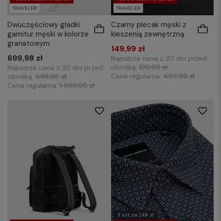
TRAVELER
TRAVELER
Czarny plecak męski z
Dwuczęściowy gładki
kieszenią zewnętrzną
garnitur męski w kolorze
granatowym
149,99 zł
699,98 zł
Najniższa cena z 30 dni przed
obniżką:
199,99 zł
Najniższa cena z 30 dni przed
Cena regularna:
499,99 zł
obniżką:
699,98 zł
Cena regularna:
1 599,98 zł
S
L
3XL
3 szt za 249 zł