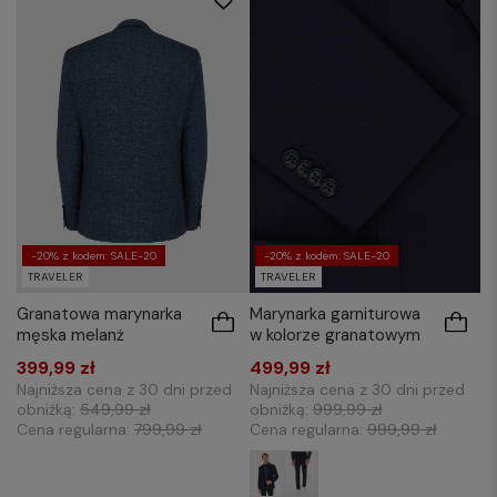
-20% z kodem: SALE-20
-20% z kodem: SALE-20
TRAVELER
TRAVELER
Granatowa marynarka
Marynarka garniturowa
męska melanż
w kolorze granatowym
399,99 zł
499,99 zł
Najniższa cena z 30 dni przed
Najniższa cena z 30 dni przed
obniżką:
549,99 zł
obniżką:
999,99 zł
Cena regularna:
799,99 zł
Cena regularna:
999,99 zł
84
88
92
96
84
88
92
96