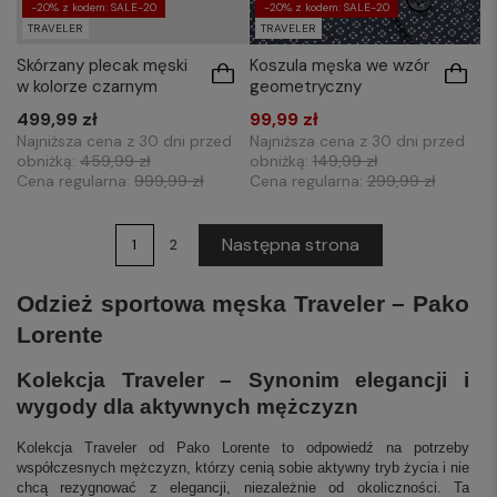
-20% z kodem: SALE-20
-20% z kodem: SALE-20
TRAVELER
TRAVELER
Skórzany plecak męski
Koszula męska we wzór
w kolorze czarnym
geometryczny
499,99 zł
99,99 zł
Najniższa cena z 30 dni przed
Najniższa cena z 30 dni przed
obniżką:
459,99 zł
obniżką:
149,99 zł
Cena regularna:
999,99 zł
Cena regularna:
299,99 zł
Następna strona
1
2
Odzież sportowa męska Traveler – Pako
Lorente
Kolekcja Traveler – Synonim elegancji i
wygody dla aktywnych mężczyzn
Kolekcja Traveler od Pako Lorente to odpowiedź na potrzeby
współczesnych mężczyzn, którzy cenią sobie aktywny tryb życia i nie
chcą rezygnować z elegancji, niezależnie od okoliczności. Ta