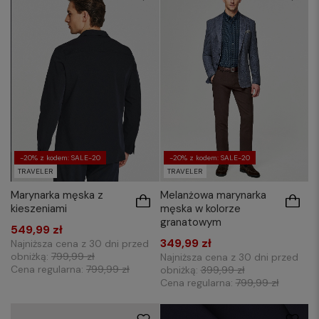
-20% z kodem: SALE-20
-20% z kodem: SALE-20
TRAVELER
TRAVELER
Marynarka męska z
Melanżowa marynarka
kieszeniami
męska w kolorze
granatowym
549,99 zł
349,99 zł
Najniższa cena z 30 dni przed
obniżką:
799,99 zł
Najniższa cena z 30 dni przed
Cena regularna:
799,99 zł
obniżką:
399,99 zł
Cena regularna:
799,99 zł
48
50
52
54
48
50
52
54
56
56