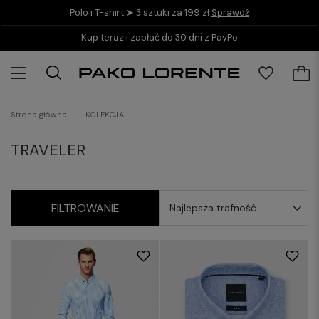
Polo i T-shirt ➤ 3 sztuki za 199 zł
Sprawdź
Kup teraz i zapłać do 30 dni z PayPo
Strona główna
KOLEKCJA
TRAVELER
FILTROWANIE
Najlepsza trafność
S
M
L
XL
L
XXL
3XL
XXL
3XL