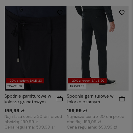
100
100
-20% z kodem: SALE-20
-20% z kodem: SALE-20
TRAVELER
TRAVELER
Spodnie garniturowe w
Spodnie garniturowe w
kolorze granatowym
kolorze czarnym
199,99 zł
199,99 zł
Najniższa cena z 30 dni przed
Najniższa cena z 30 dni przed
obniżką:
199,99 zł
obniżką:
199,99 zł
Cena regularna:
599,99 zł
Cena regularna:
599,99 zł