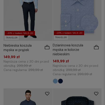
-20% z kodem: SALE-20
-20% z kodem: SALE-20
TRAVELER
TRAVELER
Dzianinowa koszula
Niebieska koszula
męska w kolorze
męska w prążek
niebieskim
149,99 zł
149,99 zł
Najniższa cena z 30 dni przed
obniżką:
299,99 zł
Najniższa cena z 30 dni przed
Cena regularna:
299,99 zł
obniżką:
299,99 zł
Cena regularna:
299,99 zł
S
M
L
XL
S
M
L
XXL
XXL
3XL
3XL