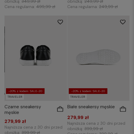
obniżką:
349,99 zł
obniżką:
249,99 zł
Cena regularna:
499,99 zł
Cena regularna:
249,99 zł
40
41
42
43
45
41
42
43
-20% z kodem: SALE-20
-20% z kodem: SALE-20
TRAVELER
TRAVELER
Czarne sneakersy
Białe sneakersy męskie
męskie
279,99 zł
279,99 zł
Najniższa cena z 30 dni przed
Najniższa cena z 30 dni przed
obniżką:
399,99 zł
obniżką:
399,99 zł
Cena regularna:
399,99 zł