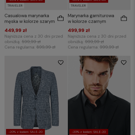
TRAVELER
TRAVELER
Casualowa marynarka
Marynarka garniturowa
męska w kolorze szarym
w kolorze czarnym
449,99 zł
499,99 zł
Najniższa cena z 30 dni przed
Najniższa cena z 30 dni przed
obniżką:
599,99 zł
obniżką:
999,99 zł
Cena regularna:
899,99 zł
Cena regularna:
999,99 zł
48
50
-20% z kodem: SALE-20
-20% z kodem: SALE-20