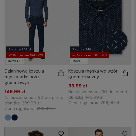
3 szt za 249 zł
3 szt za 249 zł
-20% z kodem: SALE-20
-20% z kodem: SALE-20
TRAVELER
TRAVELER
Dzianinowa koszula
Koszula męska we wzór
męska w kolorze
geometryczny
granatowym
99,99 zł
149,99 zł
Najniższa cena z 30 dni przed
obniżką:
149,99 zł
Najniższa cena z 30 dni przed
Cena regularna:
299,99 zł
obniżką:
299,99 zł
Cena regularna:
299,99 zł
48
50
52
54
48
50
52
54
56
58
56