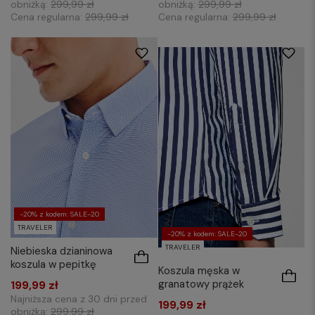
obniżką:
299,99 zł
obniżką:
299,99 zł
Cena regularna:
299,99 zł
Cena regularna:
299,99 zł
S
M
L
XL
XXL
3XL
XXL
3XL
-20% z kodem: SALE-20
TRAVELER
-20% z kodem: SALE-20
TRAVELER
Niebieska dzianinowa
koszula w pepitkę
Koszula męska w
granatowy prążek
199,99 zł
Najniższa cena z 30 dni przed
199,99 zł
obniżką:
299,99 zł