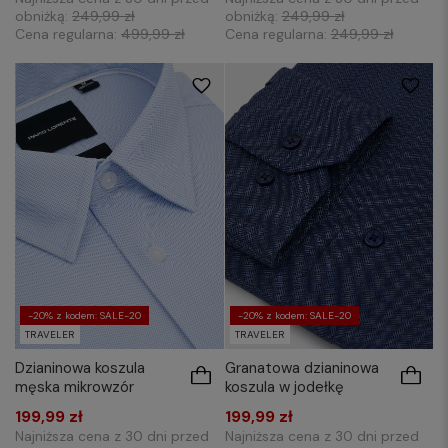
obniżką:
249,99 zł
obniżką:
249,99 zł
Cena regularna:
499,99 zł
Cena regularna:
249,99 zł
S
M
L
XL
M
XL
3XL
XXL
3XL
-20% z kodem: SALE-20
-20% z kodem: SALE-20
TRAVELER
TRAVELER
Dzianinowa koszula
Granatowa dzianinowa
męska mikrowzór
koszula w jodełkę
199,99 zł
199,99 zł
Najniższa cena z 30 dni przed
Najniższa cena z 30 dni przed