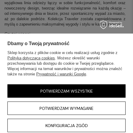
wyjątkowa linia odzieży łączy w sobie funkcjonalność, komfort oraz
nowoczesny design, tworząc idealne rozwiązanie na każdą okazję –
od intensywnego dnia w biurze, przez spontaniczny wypad za miasto,
aż po dalekie podróże. Kolekcja Traveler została zaprojektowana z
myślą o zapewnieniu maksymalnej wygody i stylu w każdej sytuacji.
Czytaj więcej
Dbamy o Twoją prywatność
Sklep korzysta z plików cookie w celu realizacji usług zgodnie z
Polityką dotyczącą cookies
. Możesz określić warunki
przechowywania lub dostępu do cookie w Twojej przeglądarce.
SKLEPY STACJONARNE
Więcej informacji na temat warunków i prywatności można znaleźć
także na stronie
Prywatność i warunki Google
.
INFORMACJE
POTWIERDZAM WSZYSTKIE
OBSŁUGA KLIENTA
POTWIERDZAM WYMAGANE
AKTUALNOŚCI
KONTAKT
KONFIGURACJA ZGÓD