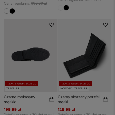
Cena regularna:
399,99 zł
-20% z kodem: SALE-20
-20% z kodem: SALE-20
TRAVELER
NOWOŚĆ
TRAVELER
Czarne mokasyny
Czarny skórzany portfel
męskie
męski
199,99 zł
129,99 zł
Najniższa cena z 30 dni przed
Najniższa cena z 30 dni przed