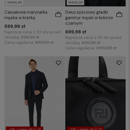
TRAVELER
TRAVELER
Casualowa marynarka
Dwuczęściowy gładki
męska w kratkę
garnitur męski w kolorze
czarnym
599,99 zł
699,98 zł
Najniższa cena z 30 dni przed
obniżką:
599,99 zł
Najniższa cena z 30 dni przed
Cena regularna:
899,99 zł
obniżką:
699,98 zł
Cena regularna:
1 599,98 zł
-20% z kodem: SALE-20
-20% z kodem: SALE-20