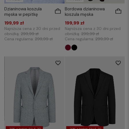
Bordowa dzianinowa
Dzianinowa koszula
koszula męska
męska w pepitkę
199,99 zł
199,99 zł
Najniższa cena z 30 dni przed
Najniższa cena z 30 dni przed
obniżką:
299,99 zł
obniżką:
299,99 zł
Cena regularna:
299,99 zł
Cena regularna:
299,99 zł
48
50
52
54
48
50
52
54
56
56
-20% z kodem: SALE-20
-20% z kodem: SALE-20