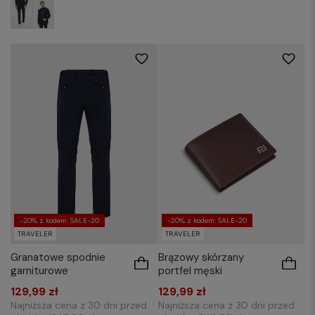
-20% z kodem: SALE-20
-20% z kodem: SALE-20
TRAVELER
TRAVELER
Granatowe spodnie
Brązowy skórzany
garniturowe
portfel męski
129,99 zł
129,99 zł
Najniższa cena z 30 dni przed
Najniższa cena z 30 dni przed