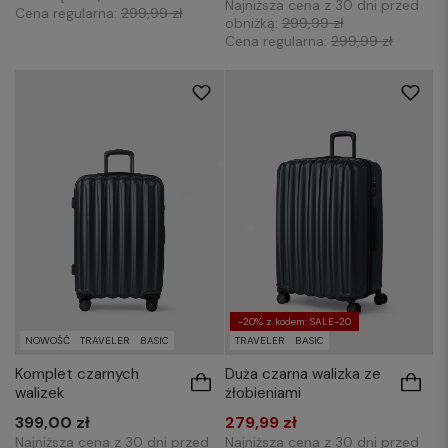
Najniższa cena z 30 dni przed
Cena regularna:
299,99 zł
obniżką:
299,99 zł
Cena regularna:
299,99 zł
-20% z kodem: SALE-20
NOWOŚĆ
TRAVELER
BASIC
TRAVELER
BASIC
Komplet czarnych
Duża czarna walizka ze
walizek
żłobieniami
399,00 zł
279,99 zł
Najniższa cena z 30 dni przed
Najniższa cena z 30 dni przed