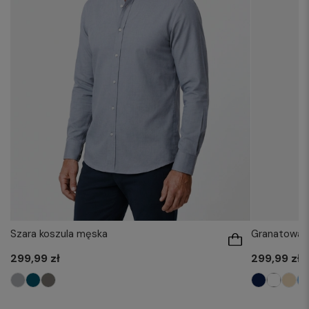
Szara koszula męska
Granatowa b
299,99 zł
299,99 zł