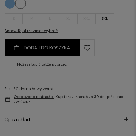
S
M
L
XL
XXL
3XL
Sprawdź jaki rozmiar wybrać
DODAJ DO KOSZYKA
Możesz kupić także poprzez:
30
dni na łatwy zwrot
Odroczone płatności
. Kup teraz, zapłać za 30 dni, jeżeli nie
zwrócisz
Opis i skład