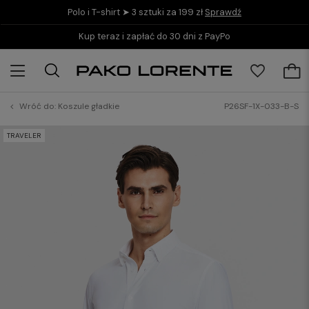
Polo i T-shirt ➤ 3 sztuki za 199 zł
Sprawdź
Kup teraz i zapłać do 30 dni z PayPo
Wróć do:
Koszule gładkie
P26SF-1X-033-B-S
TRAVELER