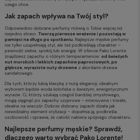
czego chce.
Jak zapach wpływa na Twój styl?
Odpowiednio dobrane perfumy mówią o Tobie więcej niż
niejedno słowo.
Tworzą pierwsze wrażenie i pozostają w
pamięci na długo po spotkaniu.
Najlepsze męskie perfumy
nie tylko uzupełniają styl, ale też podkreślają charakter –
pewność siebie, spokój lub energię. W ofercie Pako Lorente
znajdziesz zapachy o różnym temperamencie:
od świeżych
nut morskich i lekkich zapachów paprociowych, po
głębsze, wyraziste nuty drzewne
z akordami drzewa
sandałowego.
Dla tych, którzy lubią klasykę z nutą elegancji, idealnym
wyborem będzie woda kolońska o świeżym, energetycznym
wyrazie. Ci, którzy szukają czegoś bardziej zmysłowego,
mogą sięgnąć po zapachy szyprowe – intensywne i trwałe,
idealne na wieczór. Dobrze dobrany zapach działa jak
niewidzialny element stylizacji – dopełnia ją, podkreśla
osobowość i sprawia, że całość nabiera spójnego charakteru.
Najlepsze perfumy męskie? Sprawdź,
dlaczego warto wybrać Pako Lorente!