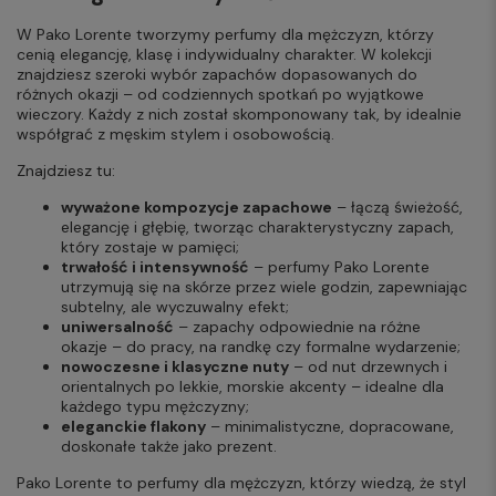
W Pako Lorente tworzymy perfumy dla mężczyzn, którzy
cenią elegancję, klasę i indywidualny charakter. W kolekcji
znajdziesz szeroki wybór zapachów dopasowanych do
różnych okazji – od codziennych spotkań po wyjątkowe
wieczory. Każdy z nich został skomponowany tak, by idealnie
współgrać z męskim stylem i osobowością.
Znajdziesz tu:
wyważone kompozycje zapachowe
– łączą świeżość,
elegancję i głębię, tworząc charakterystyczny zapach,
który zostaje w pamięci;
trwałość i intensywność
– perfumy Pako Lorente
utrzymują się na skórze przez wiele godzin, zapewniając
subtelny, ale wyczuwalny efekt;
uniwersalność
– zapachy odpowiednie na różne
okazje – do pracy, na randkę czy formalne wydarzenie;
nowoczesne i klasyczne nuty
– od nut drzewnych i
orientalnych po lekkie, morskie akcenty – idealne dla
każdego typu mężczyzny;
eleganckie flakony
– minimalistyczne, dopracowane,
doskonałe także jako prezent.
Pako Lorente to perfumy dla mężczyzn, którzy wiedzą, że styl