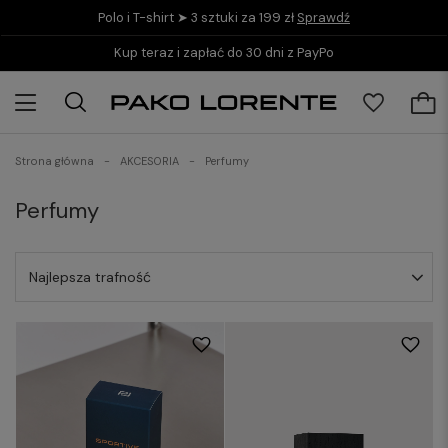
Polo i T-shirt ➤ 3 sztuki za 199 zł
Sprawdź
Kup teraz i zapłać do 30 dni z PayPo
Strona główna
AKCESORIA
Perfumy
Perfumy
Najlepsza trafność