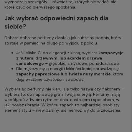
wyznaczają szczegóły – również te, których nie widać, ale
które czuć od pierwszego spotkania.
Jak wybrać odpowiedni zapach dla
siebie?
Dobrze dobrane perfumy działają jak subtelny podpis, który
zostaje w pamięci na długo po wyjściu z pokoju.
Jeśli blisko Ci do elegancji z klasą, wybierz
kompozycje
z nutami drzewnymi lub akordem drzewa
sandałowego
– głębokie, zmysłowe, ponadczasowe.
Dla mężczyzny o energii i lekkości lepiej sprawdzą się
zapachy paprociowe lub świeże nuty morskie
, które
dają wrażenie czystości i swobody.
Wybierając perfumy, nie kieruj się tylko nazwą czy flakonem –
wybierz to, co naprawdę gra z Twoją energią. Perfumy mają
współgrać z Twoim rytmem dnia, nastrojem i sposobem, w
jaki nosisz ubrania. W końcu zapach to najbardziej osobisty
element stylu – niewidzialny, ale niemożliwy do przeoczenia.