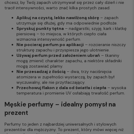
chcesz, by Twój zapach utrzymywał się przez cały dzień i nie
tracił intensywności, warto znać kilka prostych zasad.
Aplikuj na czystą, lekko nawilżoną skórę
– zapach
utrzymuje się dłużej, gdy ma odpowiednie podłoże.
Spryskuj punkty tętna
– nadgarstki, szyję, kark i klatkę
piersiową – to miejsca, w których ciepło ciała
wzmacnia intensywność perfum.
Nie pocieraj perfum po aplikacji
– rozcieranie niszczy
strukturę zapachu i przyspiesza jego ulotnienie.
Używaj perfum przed założeniem ubrań
– tkaniny
mogą zmienić charakter zapachu, a niektóre składniki
mogą zostawiać plamy.
Nie przesadzaj z ilością
– dwa, trzy naciśnięcia
atomizera w zupełności wystarczą, by zapach był
wyczuwalny, ale nie przytłaczający.
Przechowuj flakon z dala od światła i ciepła
– wysoka
temperatura i promienie UV osłabiają trwałość perfum.
Męskie perfumy – idealny pomysł na
prezent
Perfumy to jeden z najbardziej uniwersalnych i stylowych
prezentów dla mężczyzny. To prezent, który mówi więcej niż