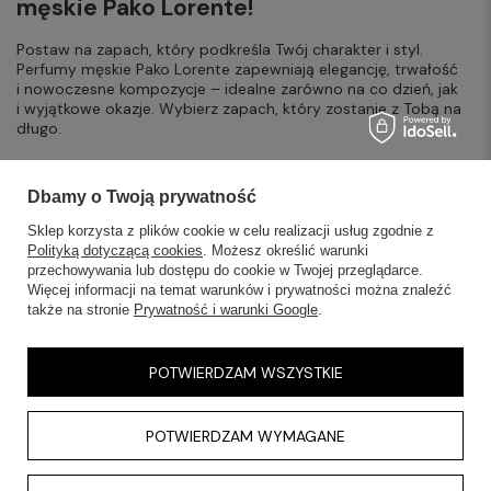
męskie Pako Lorente!
Postaw na zapach, który podkreśla Twój charakter i styl.
Perfumy męskie Pako Lorente zapewniają elegancję, trwałość
i nowoczesne kompozycje – idealne zarówno na co dzień, jak
i wyjątkowe okazje. Wybierz zapach, który zostanie z Tobą na
długo.
Dbamy o Twoją prywatność
Sklep korzysta z plików cookie w celu realizacji usług zgodnie z
Polityką dotyczącą cookies
. Możesz określić warunki
przechowywania lub dostępu do cookie w Twojej przeglądarce.
SKLEPY STACJONARNE
Więcej informacji na temat warunków i prywatności można znaleźć
także na stronie
Prywatność i warunki Google
.
INFORMACJE
POTWIERDZAM WSZYSTKIE
OBSŁUGA KLIENTA
POTWIERDZAM WYMAGANE
AKTUALNOŚCI