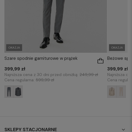
OKAZJA
OKAZJA
Szare spodnie garniturowe w prążek
Beżowe spod
399,99 zł
399,99 zł
Najniższa cena z 30 dni przed obniżką:
249,99 zł
Najniższa ce
Cena regularna:
599,99 zł
Cena regula
SKLEPY STACJONARNE