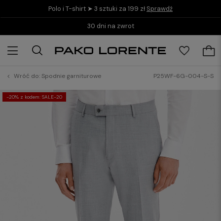
Polo i T-shirt ➤ 3 sztuki za 199 zł
Sprawdź
30 dni na zwrot
Wróć do:
Spodnie garniturowe
P25WF-6G-004-S-S
-20% z kodem: SALE-20