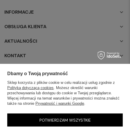
INFORMACJE
OBSŁUGA KLIENTA
AKTUALNOŚCI
KONTAKT
Dbamy o Twoją prywatność
Sklep korzysta z plików cookie w celu realizacji usług zgodnie z
Polityką dotyczącą cookies
. Możesz określić warunki
przechowywania lub dostępu do cookie w Twojej przeglądarce.
Więcej informacji na temat warunków i prywatności można znaleźć
także na stronie
Prywatność i warunki Google
.
POTWIERDZAM WSZYSTKIE