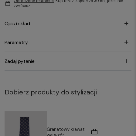
Odroczone płatności
. Kup teraz, zapłać za 30 dni, jeżeli nie
zwrócisz
Opis i skład
Parametry
Zadaj pytanie
Dobierz produkty do stylizacji
Granatowy krawat
we wzór