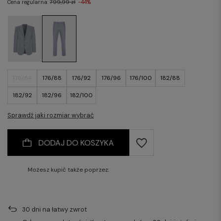
Cena regularna:
799,99 zł
-44%
176/84
176/88
176/92
176/96
176/100
182/88
182/92
182/96
182/100
Sprawdź jaki rozmiar wybrać
DODAJ DO KOSZYKA
Możesz kupić także poprzez:
30
dni na łatwy zwrot