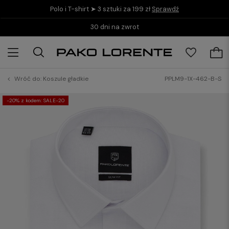
Polo i T-shirt ➤ 3 sztuki za 199 zł
Sprawdź
30 dni na zwrot
Wróć do:
Koszule gładkie
PPLM9-1X-462-B-S
-20% z kodem: SALE-20