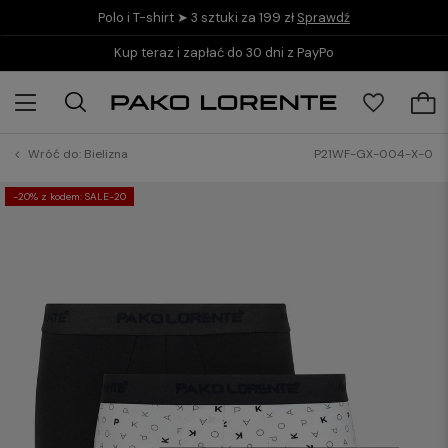
Polo i T-shirt ➤ 3 sztuki za 199 zł
Sprawdź
Kup teraz i zapłać do 30 dni z PayPo
Wróć do:
Bielizna
P21WF-GX-004-X-0
-20% z kodem: SALE-20