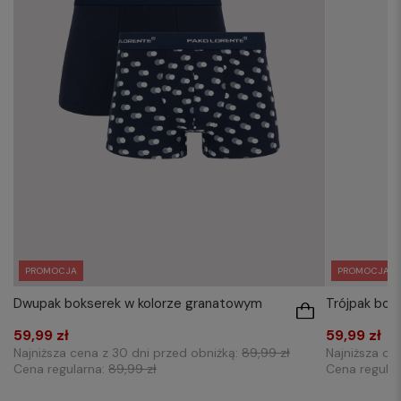
PROMOCJA
PROMOCJA
Dwupak bokserek w kolorze granatowym
Trójpak bok
59,99 zł
59,99 zł
Najniższa cena z 30 dni przed obniżką:
89,99 zł
Najniższa ce
Cena regularna:
89,99 zł
Cena regula