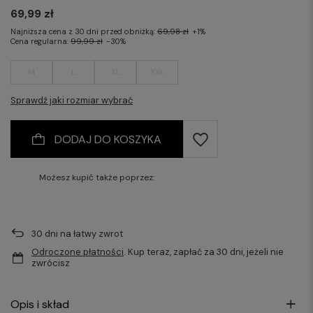
69,99 zł
Najniższa cena z 30 dni przed obniżką:
69,98 zł
+1%
Cena regularna:
99,99 zł
-30%
M
L
XL
XXL
Sprawdź jaki rozmiar wybrać
DODAJ DO KOSZYKA
Możesz kupić także poprzez:
30
dni na łatwy zwrot
Odroczone płatności
. Kup teraz, zapłać za 30 dni, jeżeli nie
zwrócisz
Opis i skład