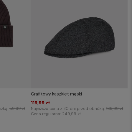
Grafitowy kaszkiet męski
WYBIERZ ROZMIAR DO KOSZYKA
119,99 zł
57
58
59
iżką:
59,99 zł
Najniższa cena z 30 dni przed obniżką:
169,99 zł
Cena regularna:
249,99 zł