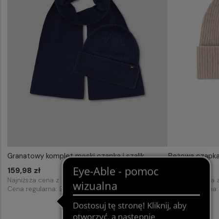
Granatowy komplet męski czapka i szalik
Beżowa czapk
159,98 zł
19,99 zł
Najniższa cena z 30 dni przed obniżką:
159,98 zł
Najniższa cena 
Cena regularna:
204,98 zł
Cena regularna