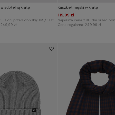
 w subtelną kratę
Kaszkiet męski w kratę
IERZ ROZMIAR DO KOSZYKA
WYBIERZ ROZMIAR DO 
57
58
59
119,99 zł
57
58
59
z 30 dni przed obniżką:
169,99 zł
Najniższa cena z 30 dni przed obn
:
249,99 zł
Cena regularna:
249,99 zł