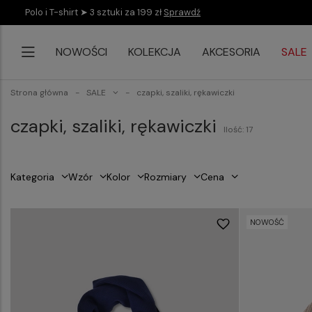
Polo i T-shirt ➤ 3 sztuki za 199 zł
Sprawdź
NOWOŚCI
KOLEKCJA
AKCESORIA
SALE
Strona główna
SALE
czapki, szaliki, rękawiczki
czapki, szaliki, rękawiczki
Ilość: 17
Kategoria
Wzór
Kolor
Rozmiary
Cena
NOWOŚĆ