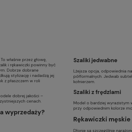
 To właśnie przez głowę,
Szaliki jedwabne
zalik i rękawiczki powinny być
ym. Dobrze dobrane
Lżejsza opcja, odpowiednia na
kują stylizację i nadadzą jej
półformalnych. Jedwab subtel
k z płaszczem w roli
kołnierzem.
Szaliki z frędzlami
dele dobrej jakości –
zystniejszych cenach.
Model o bardziej wyrazistym w
przy odpowiednim kolorze mog
 na wyprzedaży?
Rękawiczki męskie 
Dłonie są szczególnie narażon