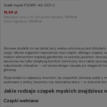
Szalik męski P20WF-AX-001-C
19,99 zł
Dodaj do koszyka
Najniższa cena z 30 dni przed obniżką:
79,99 zł
Cena regularna:
99,99 zł
Zimowe dodatki to nie detal, lecz realna ochrona przed chłodem.
szyję i dłonie organizm najszybciej traci ciepło, dlatego czapka, s
stałym elementem męskiej garderoby w sezonie jesienno-zimow
akcesoria nie tylko zwiększą komfort termiczny, lecz także uporząd
odpowiedni charakter – od swobodnego casualu po elegancki loo
głównej.
Wyprzedaż to najlepszy moment, by uzupełnić zimową szafę o mo
wykonane z wełny, kaszmiru czy naturalnej skóry – w znacznie kor
Jakie rodzaje czapek męskich znajdziesz
Czapki wełniane