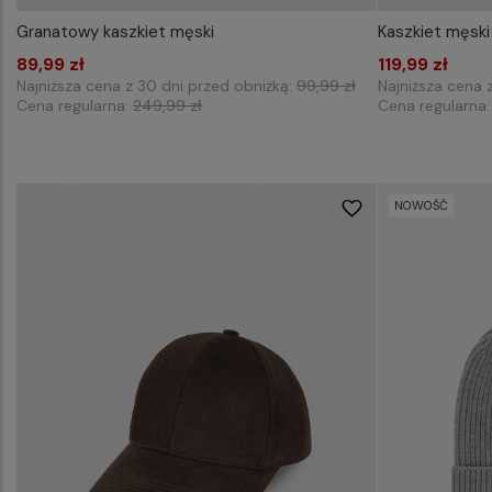
Granatowy kaszkiet męski
Kaszkiet męski
WYBIERZ ROZMIAR DO KOSZYKA
WYB
89,99 zł
57
58
59
119,99 zł
Najniższa cena z 30 dni przed obniżką:
99,99 zł
Najniższa cena 
Cena regularna:
249,99 zł
Cena regularna
NOWOŚĆ