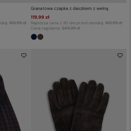
Granatowa czapka z daszkiem z wełną
KOSZYKA
119,99 zł
Dodaj do koszyka
iżką:
169,99 zł
Najniższa cena z 30 dni przed obniżką:
169,99 zł
Cena regularna:
249,99 zł
M/L
XL/XXL