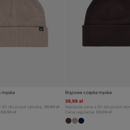
a męska
Brązowa czapka męska
Dodaj do koszyka
39,99 zł
Dodaj do koszyka
z 30 dni przed obniżką:
39,99 zł
Najniższa cena z 30 dni przed obn
:
59,99 zł
Cena regularna:
59,99 zł