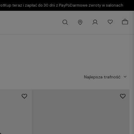
rot
Kup teraz i zapłać do 30 dni z PayPo
Darmowe zwroty w salonach
Najlepsza trafność
57
58
59