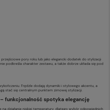
 przejściowe pory roku lub jako elegancki dodatek do stylizacji
nie podkreśla charakter zestawu, a także dobrze układa się pod
ykończeniu. Frędzle dodają dynamiki i stylowego akcentu, a
ą stać się centralnym punktem zimowej stylizacji.
– funkcjonalność spotyka elegancję
e na działanie niskiej temperatury, dlatego wybór odpowiednich