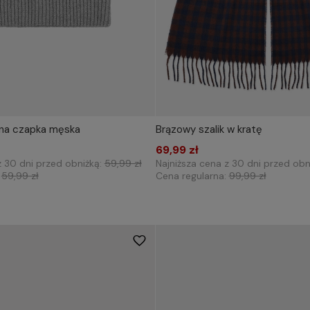
ana czapka męska
Brązowy szalik w kratę
Dodaj do koszyka
69,99 zł
Dodaj do koszyka
z 30 dni przed obniżką:
59,99 zł
Najniższa cena z 30 dni przed obn
:
59,99 zł
Cena regularna:
99,99 zł
57
58