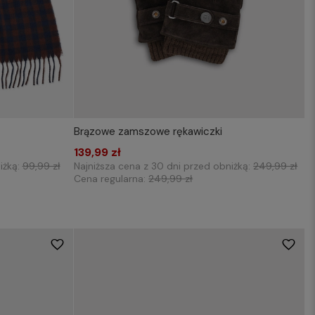
Brązowe zamszowe rękawiczki
WYBIERZ ROZMIAR DO KOSZYKA
139,99 zł
M/L
XL/XXL
iżką:
99,99 zł
Najniższa cena z 30 dni przed obniżką:
249,99 zł
Cena regularna:
249,99 zł