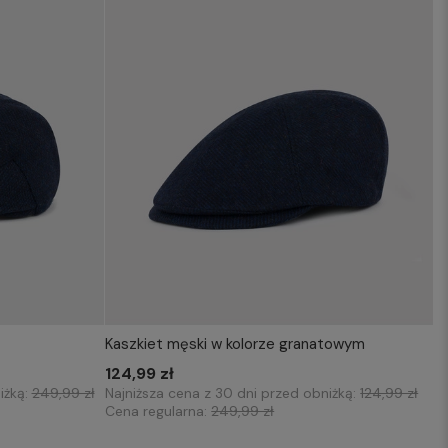
Kaszkiet męski w kolorze granatowym
KOSZYKA
WYBIERZ ROZMIAR DO KOSZYKA
124,99 zł
57
iżką:
249,99 zł
Najniższa cena z 30 dni przed obniżką:
124,99 zł
Cena regularna:
249,99 zł