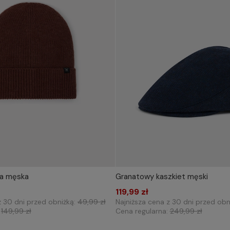
a męska
Granatowy kaszkiet męski
WYBIERZ ROZMIAR DO 
Dodaj do koszyka
119,99 zł
57
58
z 30 dni przed obniżką:
49,99 zł
Najniższa cena z 30 dni przed obn
:
149,99 zł
Cena regularna:
249,99 zł