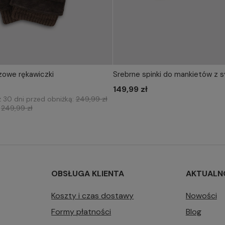
owe rękawiczki
Srebrne spinki do mankietów z 
IERZ ROZMIAR DO KOSZYKA
WYBIERZ ROZMIAR DO 
M/L
XL/XXL
149,99 zł
one size
z 30 dni przed obniżką:
249,99 zł
:
249,99 zł
OBSŁUGA KLIENTA
AKTUALN
Koszty i czas dostawy
Nowości
Formy płatności
Blog