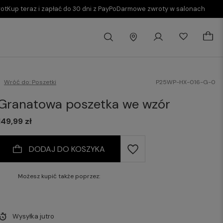
rot
Kup teraz i zapłać do 30 dni z PayPo
Darmowe zwroty w salonach
Wróć do:
Poszetki
P25WP-HX-016-G-0
Granatowa poszetka we wzór
149,99 zł
DODAJ DO KOSZYKA
Możesz kupić także poprzez:
Wysyłka
jutro