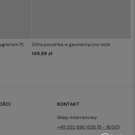
sygnetem PL
Żółta poszetka w geometryczny wzór
KOSZYKA
WYBIERZ ROZMIAR DO KOSZYKA
149,99 zł
one size
OŚCI
KONTAKT
Sklep internetowy
+48 532 690 626 (8 - 16:00)