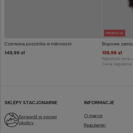
PROMOCJA
Czerwona poszetka w mikrowzór
Brązowe zamsz
WYBIERZ ROZMIAR DO KOSZYKA
WYB
149,99 zł
one size
139,99 zł
Najniższa cena 
Cena regularna
SKLEPY STACJONARNE
INFORMACJE
O marce
Sprawdź w swojej
okolicy
Regulamin