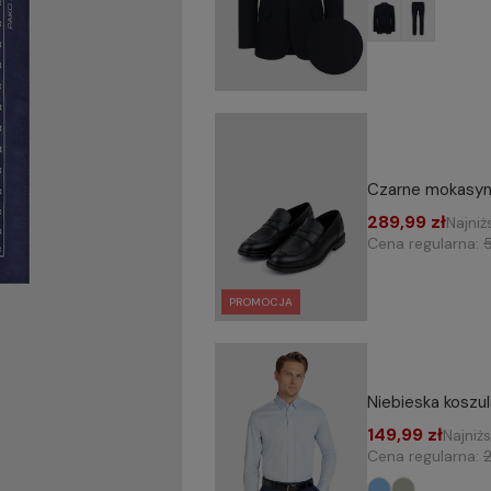
Czarne mokasyn
289,99 zł
Najniż
Cena regularna:
PROMOCJA
Niebieska koszu
149,99 zł
Najniż
Cena regularna:
2