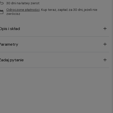
30
dni na łatwy zwrot
Odroczone płatności
. Kup teraz, zapłać za 30 dni, jeżeli nie
zwrócisz
Opis i skład
Parametry
Zadaj pytanie