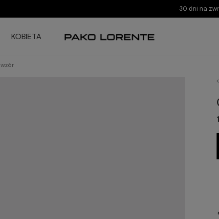
30 dni na zw
KOBIETA
 wzór