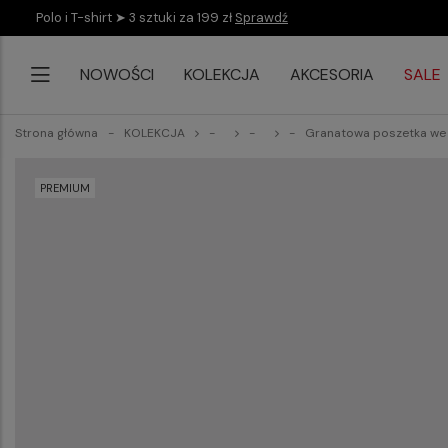
Polo i T-shirt ➤ 3 sztuki za 199 zł
Sprawdź
NOWOŚCI
KOLEKCJA
AKCESORIA
SALE
Strona główna
KOLEKCJA
Granatowa poszetka we
PREMIUM