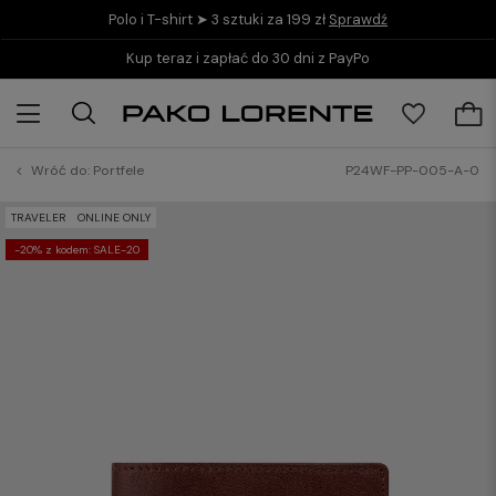
Polo i T-shirt ➤ 3 sztuki za 199 zł
Sprawdź
Kup teraz i zapłać do 30 dni z PayPo
Wróć do:
Portfele
P24WF-PP-005-A-0
TRAVELER
ONLINE ONLY
-20% z kodem: SALE-20