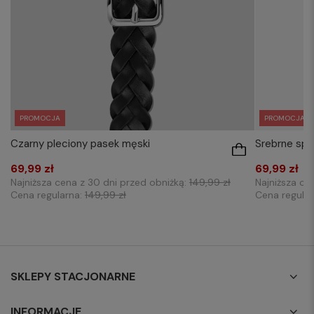
PROMOCJA
PROMOCJA
Czarny pleciony pasek męski
Srebrne spi
69,99 zł
69,99 zł
Najniższa cena z 30 dni przed obniżką:
149,99 zł
Najniższa ce
Cena regularna:
149,99 zł
Cena regula
SKLEPY STACJONARNE
INFORMACJE