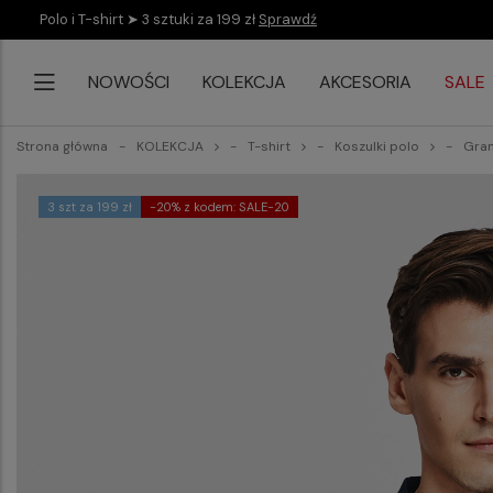
Polo i T-shirt ➤ 3 sztuki za 199 zł
Sprawdź
NOWOŚCI
KOLEKCJA
AKCESORIA
SALE
Strona główna
KOLEKCJA
T-shirt
Koszulki polo
Gran
3 szt za 199 zł
-20% z kodem: SALE-20