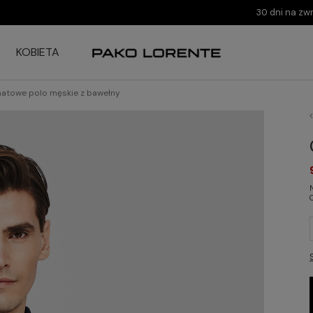
30 dni na zw
KOBIETA
atowe polo męskie z bawełny