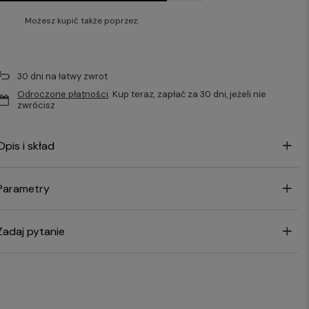
Możesz kupić także poprzez:
30
dni na łatwy zwrot
Odroczone płatności
. Kup teraz, zapłać za 30 dni, jeżeli nie
zwrócisz
Opis i skład
Parametry
Zadaj pytanie