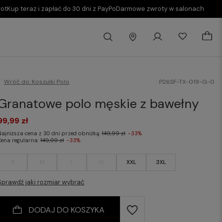
rot
Kup teraz i zapłać do 30 dni z PayPo
Darmowe zwroty w salonach
Wróć do:
Koszulki Polo
P26SF-TX-019-G-0
Granatowe polo męskie z bawełny
99,99 zł
Najniższa cena z 30 dni przed obniżką:
149,99 zł
-33%
Cena regularna:
149,99 zł
-33%
S
M
L
XL
XXL
3XL
Sprawdź jaki rozmiar wybrać
DODAJ DO KOSZYKA