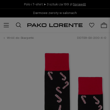
Polo i T-shirt ➤ 3 sztuki za 199 zł
Sprawdź
Darmowe zwroty w salonach
Wróć do:
Skarpetki
DDTS9-SX-200-X-0