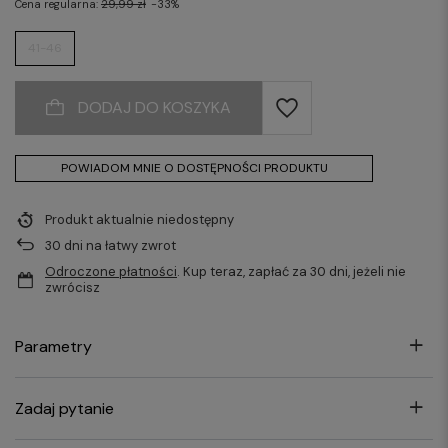
Cena regularna:
29,99 zł
-33%
41-46
DODAJ DO KOSZYKA
POWIADOM MNIE O DOSTĘPNOŚCI PRODUKTU
Produkt aktualnie niedostępny
30
dni na łatwy zwrot
Odroczone płatności
. Kup teraz, zapłać za 30 dni, jeżeli nie
zwrócisz
Parametry
Zadaj pytanie