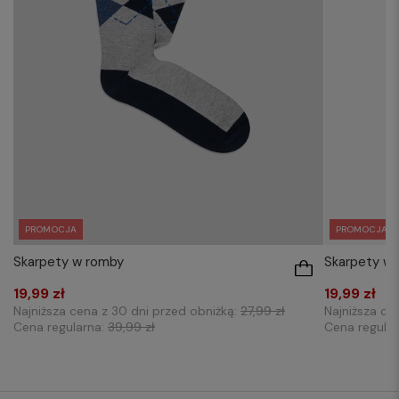
PROMOCJA
PROMOCJA
Skarpety w romby
Skarpety w 
19,99 zł
19,99 zł
Najniższa cena z 30 dni przed obniżką:
27,99 zł
Najniższa ce
Cena regularna:
39,99 zł
Cena regula