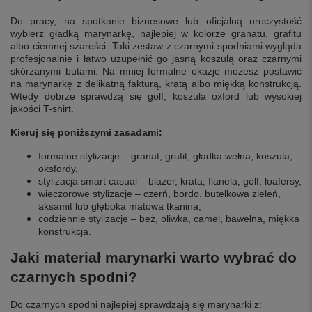
Do pracy, na spotkanie biznesowe lub oficjalną uroczystość
wybierz
gładką marynarkę
, najlepiej w kolorze granatu, grafitu
albo ciemnej szarości. Taki zestaw z czarnymi spodniami wygląda
profesjonalnie i łatwo uzupełnić go jasną koszulą oraz czarnymi
skórzanymi butami. Na mniej formalne okazje możesz postawić
na marynarkę z delikatną fakturą, kratą albo miękką konstrukcją.
Wtedy dobrze sprawdzą się golf, koszula oxford lub wysokiej
jakości T-shirt.
Kieruj się poniższymi zasadami:
formalne stylizacje – granat, grafit, gładka wełna, koszula,
oksfordy,
stylizacja smart casual – blazer, krata, flanela, golf, loafersy,
wieczorowe stylizacje – czerń, bordo, butelkowa zieleń,
aksamit lub głęboka matowa tkanina,
codziennie stylizacje – beż, oliwka, camel, bawełna, miękka
konstrukcja.
Jaki materiał marynarki warto wybrać do
czarnych spodni?
Do czarnych spodni najlepiej sprawdzają się marynarki z: