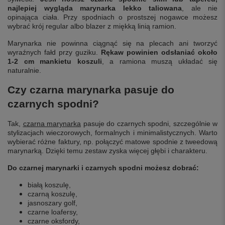
najlepiej wygląda marynarka lekko taliowana
, ale nie
opinająca ciała. Przy spodniach o prostszej nogawce możesz
wybrać krój regular albo blazer z miękką linią ramion.
Marynarka nie powinna ciągnąć się na plecach ani tworzyć
wyraźnych fałd przy guziku.
Rękaw powinien odsłaniać około
1-2 cm mankietu koszuli
, a ramiona muszą układać się
naturalnie.
Czy czarna marynarka pasuje do
czarnych spodni?
Tak,
czarna marynarka
pasuje do czarnych spodni, szczególnie w
stylizacjach wieczorowych, formalnych i minimalistycznych. Warto
wybierać różne faktury, np. połączyć matowe spodnie z tweedową
marynarką. Dzięki temu zestaw zyska więcej głębi i charakteru.
Do czarnej marynarki i czarnych spodni możesz dobrać:
białą koszulę,
czarną koszulę,
jasnoszary golf,
czarne loafersy,
czarne oksfordy,