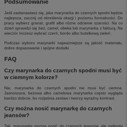
Podsumowanie
Jeśli zastanawiasz się, jaka marynarka do czarnych spodni będzie
najlepsza, zacznij od określenia okazji i poziomu formalności. Do
pracy wybierz granat, grafit albo różne odcienie szarości. Na co
dzień sprawdzi się beż, camel, oliwka lub marynarka z fakturą. Na
wieczór możesz wybrać czerń, bordo albo butelkową zieleń.
Podczas wyboru marynarki najważniejsze są jakość materiału,
dobre dopasowanie i spójne dodatki.
FAQ
Czy marynarka do czarnych spodni musi być
w ciemnym kolorze?
Nie, marynarka do czarnych spodni nie musi być ciemna.
Jasnoszara, beżowa albo camelowa marynarka często wygląda
bardzo dobrze, bo rozjaśnia zestaw i tworzy wyraźny kontrast.
Czy można nosić marynarkę do czarnych
jeansów?
Tak, marynarkę można nosić do czarnych jeansów, ale najlepiej