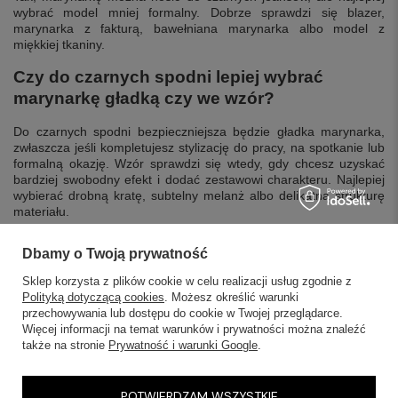
wybrać model mniej formalny. Dobrze sprawdzi się blazer,
marynarka z fakturą, bawełniana marynarka albo model z
miękkiej tkaniny.
Czy do czarnych spodni lepiej wybrać
marynarkę gładką czy we wzór?
Do czarnych spodni bezpieczniejsza będzie gładka marynarka,
zwłaszcza jeśli kompletujesz stylizację do pracy, na spotkanie lub
formalną okazję. Wzór sprawdzi się wtedy, gdy chcesz uzyskać
bardziej swobodny efekt i dodać zestawowi charakteru. Najlepiej
wybierać drobną kratę, subtelny melanż albo delikatną strukturę
materiału.
Dbamy o Twoją prywatność
Sklep korzysta z plików cookie w celu realizacji usług zgodnie z
Polityką dotyczącą cookies
. Możesz określić warunki
przechowywania lub dostępu do cookie w Twojej przeglądarce.
SKLEPY STACJONARNE
Więcej informacji na temat warunków i prywatności można znaleźć
także na stronie
Prywatność i warunki Google
.
INFORMACJE
POTWIERDZAM WSZYSTKIE