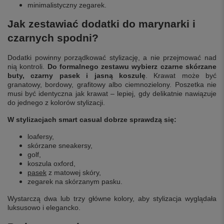
minimalistyczny zegarek.
Jak zestawiać dodatki do marynarki i
czarnych spodni?
Dodatki powinny porządkować stylizację, a nie przejmować nad
nią kontroli.
Do formalnego zestawu wybierz czarne skórzane
buty, czarny pasek i jasną koszulę
. Krawat może być
granatowy, bordowy, grafitowy albo ciemnozielony. Poszetka nie
musi być identyczna jak krawat – lepiej, gdy delikatnie nawiązuje
do jednego z kolorów stylizacji.
W stylizacjach smart casual dobrze sprawdzą się:
loafersy,
skórzane sneakersy,
golf,
koszula oxford,
pasek
z matowej skóry,
zegarek na skórzanym pasku.
Wystarczą dwa lub trzy główne kolory, aby stylizacja wyglądała
luksusowo i elegancko.