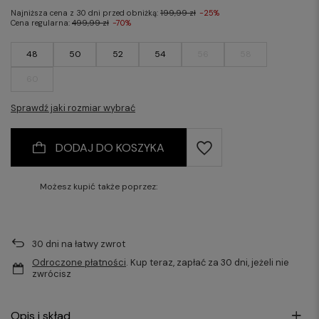
Najniższa cena z 30 dni przed obniżką:
199,99 zł
-25%
Cena regularna:
499,99 zł
-70%
48
50
52
54
56
58
60
Sprawdź jaki rozmiar wybrać
DODAJ DO KOSZYKA
Możesz kupić także poprzez:
30
dni na łatwy zwrot
Odroczone płatności
. Kup teraz, zapłać za 30 dni, jeżeli nie
zwrócisz
Opis i skład