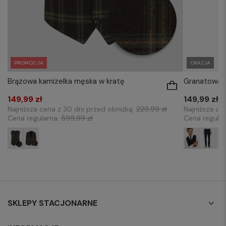
PROMOCJA
OKAZJA
Brązowa kamizelka męska w kratę
Granatowa 
149,99 zł
149,99 zł
Najniższa cena z 30 dni przed obniżką:
229,99 zł
Najniższa ce
Cena regularna:
599,99 zł
Cena regula
SKLEPY STACJONARNE