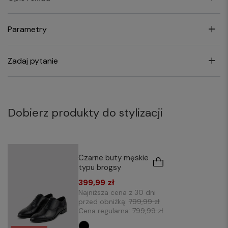
Parametry
Zadaj pytanie
Dobierz produkty do stylizacji
Czarne buty męskie
typu brogsy
399,99 zł
Najniższa cena z 30 dni
przed obniżką:
799,99 zł
Cena regularna:
799,99 zł