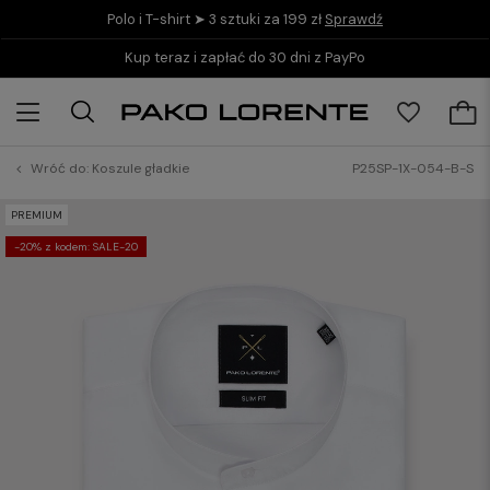
Polo i T-shirt ➤ 3 sztuki za 199 zł
Sprawdź
Kup teraz i zapłać do 30 dni z PayPo
Wróć do:
Koszule gładkie
P25SP-1X-054-B-S
PREMIUM
-20% z kodem: SALE-20