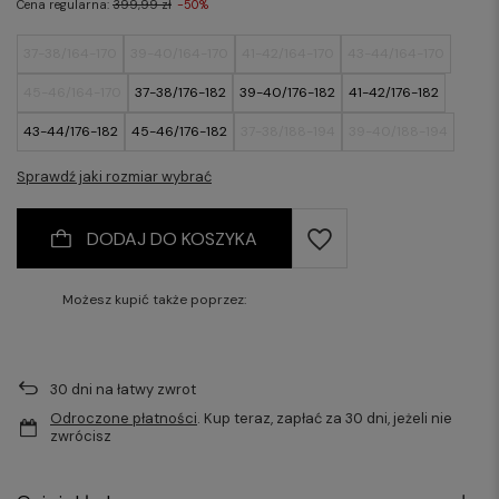
Cena regularna:
399,99 zł
-50%
37-38/164-170
39-40/164-170
41-42/164-170
43-44/164-170
45-46/164-170
37-38/176-182
39-40/176-182
41-42/176-182
43-44/176-182
45-46/176-182
37-38/188-194
39-40/188-194
41-42/188-194
43-44/188-194
45-46/188-194
Sprawdź jaki rozmiar wybrać
DODAJ DO KOSZYKA
Możesz kupić także poprzez:
30
dni na łatwy zwrot
Odroczone płatności
. Kup teraz, zapłać za 30 dni, jeżeli nie
zwrócisz