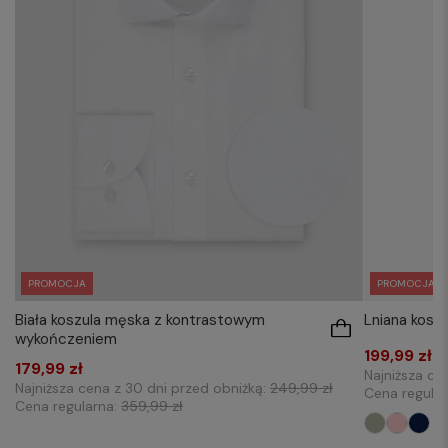
PROMOCJA
PROMOCJA
Biała koszula męska z kontrastowym
Lniana kosz
wykończeniem
199,99 zł
179,99 zł
Najniższa ce
Najniższa cena z 30 dni przed obniżką:
249,99 zł
Cena regula
Cena regularna:
359,99 zł