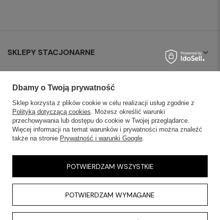
SKLEPY STACJONARNE
INFORMACJE
Dbamy o Twoją prywatność
OBSŁUGA KLIENTA
Sklep korzysta z plików cookie w celu realizacji usług zgodnie z
Polityką dotyczącą cookies
. Możesz określić warunki
przechowywania lub dostępu do cookie w Twojej przeglądarce.
AKTUALNOŚCI
Więcej informacji na temat warunków i prywatności można znaleźć
także na stronie
Prywatność i warunki Google
.
KONTAKT
POTWIERDZAM WSZYSTKIE
POTWIERDZAM WYMAGANE