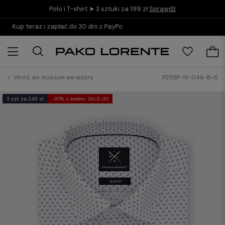
Polo i T-shirt ➤ 3 sztuki za 199 zł
Sprawdź
Darmowe zwroty w salonach
Wróć do:
Koszule we wzory
P25SF-1X-046-B-S
3 szt za 249 zł
-20% z kodem: SALE-20