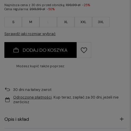
Najniższa cena z 30 dni przed obniżką:
199,99 zł
-25%
Cena regularna:
299,99 zł
-50%
S
M
L
XL
XXL
3XL
Sprawdź jaki rozmiar wybrać
DODAJ DO KOSZYKA
Możesz kupić także poprzez:
30
dni na łatwy zwrot
Odroczone płatności
. Kup teraz, zapłać za 30 dni, jeżeli nie
zwrócisz
Opis i skład