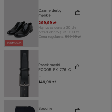
Czarne derby
męskie
299,99 zł
Najniższa cena z 30 dni
przed obniżką:
399,99 zł
Cena regularna:
599,99 zł
PROMOCJA
Pasek męski
P000B-PX-776-C-
_
149,99 zł
Spodnie