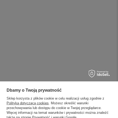
Dbamy o Twoją prywatność
Sklep korzysta z plików cookie w celu realizacji usług zgodnie z
Polityką dotyczącą cookies
. Możesz określić warunki
przechowywania lub dostępu do cookie w Twojej przeglądarce.
Więcej informacji na temat warunków i prywatności można znaleźć
także na stronie
Prywatność i warunki Google
.