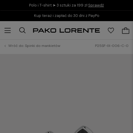
Polo i T-shirt ➤ 3 sztuki za 199 zł
Sprawdź
Kup teraz i zapłać do 30 dni z PayPo
Wróć do:
Spinki do mankietów
P25SF-IX-006-C-0