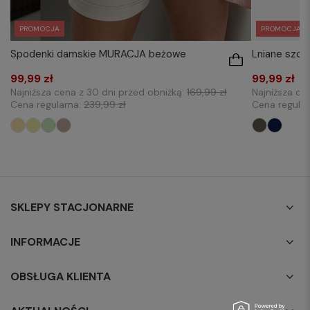
PROMOCJA
PROMOCJA
Spodenki damskie MURACJA beżowe
Lniane szor
99,99 zł
99,99 zł
Najniższa cena z 30 dni przed obniżką:
169,99 zł
Najniższa ce
Cena regularna:
239,99 zł
Cena regula
SKLEPY STACJONARNE
INFORMACJE
OBSŁUGA KLIENTA