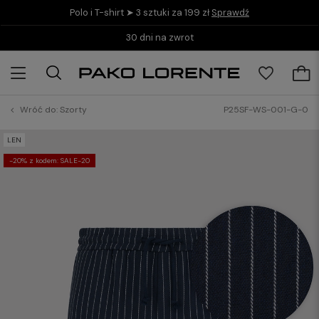
Polo i T-shirt ➤ 3 sztuki za 199 zł
Sprawdź
30 dni na zwrot
Wróć do:
Szorty
P25SF-WS-001-G-0
LEN
-20% z kodem: SALE-20