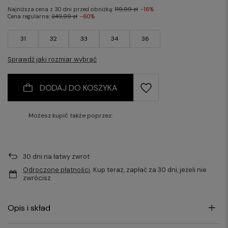
Najniższa cena z 30 dni przed obniżką:
119,99 zł
-16%
Cena regularna:
249,99 zł
-60%
31
32
33
34
36
Sprawdź jaki rozmiar wybrać
DODAJ DO KOSZYKA
Możesz kupić także poprzez:
30
dni na łatwy zwrot
Odroczone płatności
. Kup teraz, zapłać za 30 dni, jeżeli nie
zwrócisz
Opis i skład