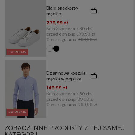
Białe sneakersy
męskie
279,99 zł
Najniższa cena z 30 dni
przed obniżką:
399,99 zł
Cena regularna:
399,99 zł
PROMOCJA
Dzianinowa koszula
męska w pepitkę
149,99 zł
Najniższa cena z 30 dni
przed obniżką:
199,99 zł
Cena regularna:
299,99 zł
PROMOCJA
ZOBACZ INNE PRODUKTY Z TEJ SAMEJ
KATEGORII