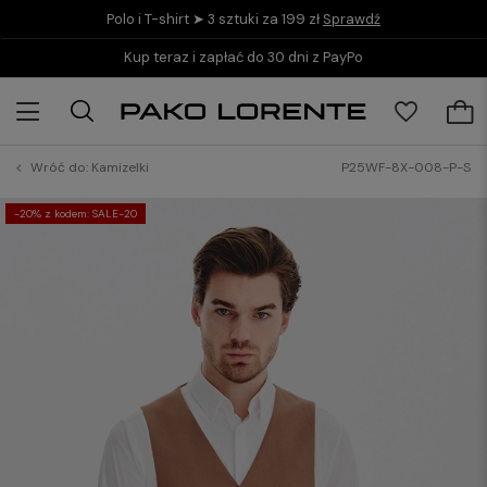
Polo i T-shirt ➤ 3 sztuki za 199 zł
Sprawdź
Kup teraz i zapłać do 30 dni z PayPo
Wróć do:
Kamizelki
P25WF-8X-008-P-S
-20% z kodem: SALE-20