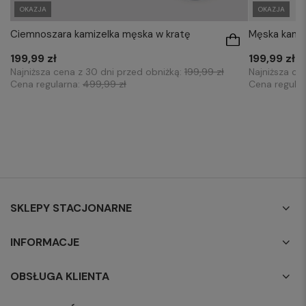
OKAZJA
OKAZJA
Ciemnoszara kamizelka męska w kratę
Męska kamize
199,99 zł
199,99 zł
Najniższa cena z 30 dni przed obniżką:
199,99 zł
Najniższa ce
Cena regularna:
499,99 zł
Cena regula
SKLEPY STACJONARNE
INFORMACJE
OBSŁUGA KLIENTA