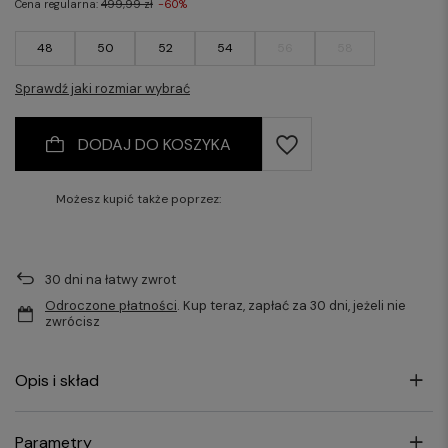
Cena regularna:
499,99 zł
-60%
48
50
52
54
56
58
Sprawdź jaki rozmiar wybrać
DODAJ DO KOSZYKA
Możesz kupić także poprzez:
30
dni na łatwy zwrot
Odroczone płatności
. Kup teraz, zapłać za 30 dni, jeżeli nie
zwrócisz
Opis i skład
Parametry