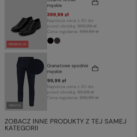
męskie
399,99 zł
Najniższa cena z 30 dni
przed obniżką:
599,99 zł
Cena regularna:
599,99 zł
PROMOCJA
Granatowe spodnie
męskie
99,99 zł
Najniższa cena z 30 dni
przed obniżką:
99,99 zł
Cena regularna:
299,99 zł
OKAZJA
ZOBACZ INNE PRODUKTY Z TEJ SAMEJ
KATEGORII