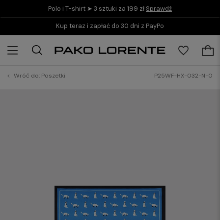
Polo i T-shirt ➤ 3 sztuki za 199 zł
Sprawdź
Kup teraz i zapłać do 30 dni z PayPo
Wróć do:
Poszetki
P25WF-HX-032-N-0