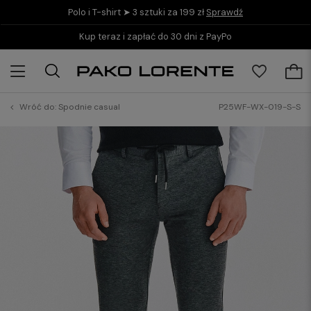
Polo i T-shirt ➤ 3 sztuki za 199 zł
Sprawdź
Kup teraz i zapłać do 30 dni z PayPo
Wróć do:
Spodnie casual
P25WF-WX-019-S-S