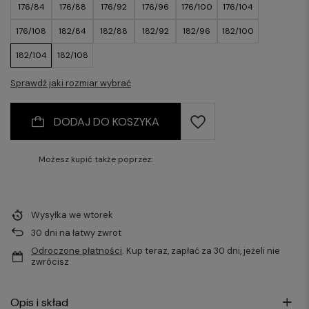
176/84
176/88
176/92
176/96
176/100
176/104
176/108
182/84
182/88
182/92
182/96
182/100
182/104
182/108
Sprawdź jaki rozmiar wybrać
DODAJ DO KOSZYKA
Możesz kupić także poprzez:
Wysyłka
we wtorek
30
dni na łatwy zwrot
Odroczone płatności
. Kup teraz, zapłać za 30 dni, jeżeli nie
zwrócisz
Opis i skład