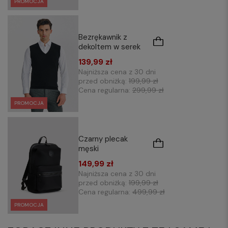
PROMOCJA
Bezrękawnik z
dekoltem w serek
139,99 zł
Najniższa cena z 30 dni
przed obniżką:
199,99 zł
Cena regularna:
299,99 zł
PROMOCJA
Czarny plecak
męski
149,99 zł
Najniższa cena z 30 dni
przed obniżką:
199,99 zł
Cena regularna:
499,99 zł
PROMOCJA