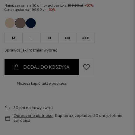
Najniższa cena z 30 dni przed obniżką:
199,99 zł
-50%
Cena regularna:
199,99 zł
-50%
M
L
XL
XXL
XXXL
Sprawdź jaki rozmiar wybrać
DODAJ DO KOSZYKA
Możesz kupić także poprzez:
30
dni na łatwy zwrot
Odroczone płatności
. Kup teraz, zapłać za 30 dni, jeżeli nie
zwrócisz