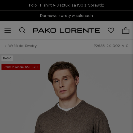
Polo i T-shirt ➤ 3 sztuki za 199 zł
Sprawdź
Darmowe zwroty w salonach
Wróć do:
Swetry
P26SB-2X-002-A-0
BASIC
-20% z kodem: SALE-20