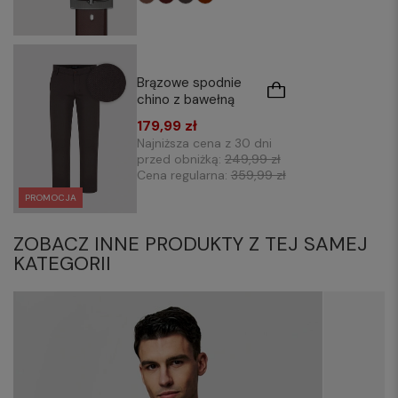
Brązowe spodnie
chino z bawełną
179,99 zł
Najniższa cena z 30 dni
przed obniżką:
249,99 zł
Cena regularna:
359,99 zł
PROMOCJA
ZOBACZ INNE PRODUKTY Z TEJ SAMEJ
KATEGORII