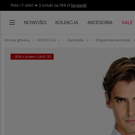
Polo i T-shirt ➤ 3 sztuki za 199 zł
Sprawdź
NOWOŚCI
KOLEKCJA
AKCESORIA
SALE
Strona główna
KOLEKCJA
Kamizelki
Eleganckie kamizelki
-20% z kodem: SALE-20