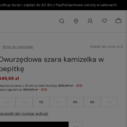
rot
Kup teraz i zapłać do 30 dni z PayPo
Darmowe zwroty w salonach
Wróć do:
Kamizelki
P26SF-8X-004-S-S
Dwurzędowa szara kamizelka w
pepitkę
349,99 zł
Najniższa cena z 30 dni przed obniżką:
499,99 zł
-30%
Cena regularna:
499,99 zł
-30%
48
50
52
54
56
58
60
Sprawdź jaki rozmiar wybrać