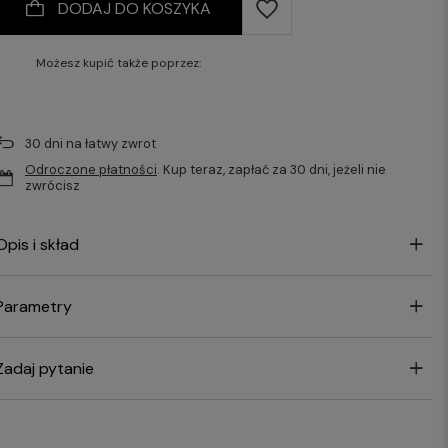
DODAJ DO KOSZYKA
Możesz kupić także poprzez:
30
dni na łatwy zwrot
Odroczone płatności
. Kup teraz, zapłać za 30 dni, jeżeli nie
zwrócisz
Opis i skład
Parametry
Zadaj pytanie