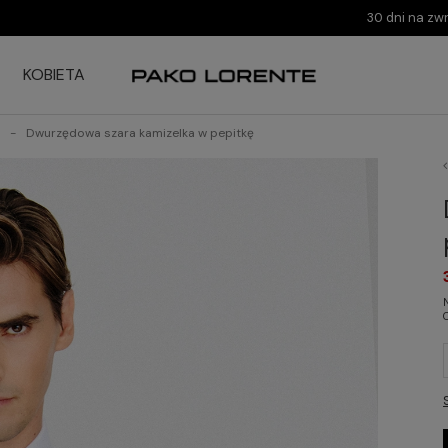
30 dni na zw
KOBIETA
Dwurzędowa szara kamizelka w pepitkę