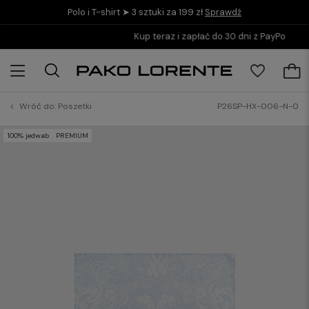
Polo i T-shirt ➤ 3 sztuki za 199 zł
Sprawdź
Kup teraz i zapłać do 30 dni z PayPo
Wróć do:
Poszetki
P26SP-HX-006-N-0
100% jedwab
PREMIUM