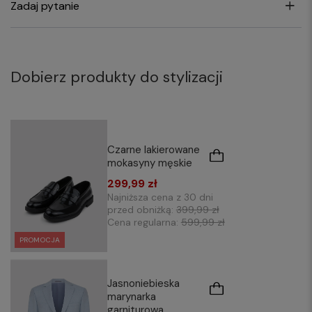
Zadaj pytanie
Dobierz produkty do stylizacji
Czarne lakierowane
mokasyny męskie
299,99 zł
Najniższa cena z 30 dni
przed obniżką:
399,99 zł
Cena regularna:
599,99 zł
PROMOCJA
Jasnoniebieska
marynarka
garniturowa