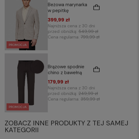
Beżowa marynarka
w pepitkę
399,99 zł
Najniższa cena z 30 dni
przed obniżką:
549,99 zł
Cena regularna:
799,99 zł
PROMOCJA
Brązowe spodnie
chino z bawełną
179,99 zł
Najniższa cena z 30 dni
przed obniżką:
249,99 zł
Cena regularna:
359,99 zł
PROMOCJA
ZOBACZ INNE PRODUKTY Z TEJ SAMEJ
KATEGORII