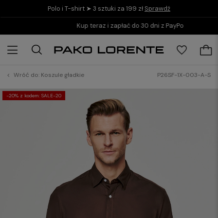
Polo i T-shirt ➤ 3 sztuki za 199 zł
Sprawdź
Kup teraz i zapłać do 30 dni z PayPo
Wróć do:
Koszule gładkie
P26SF-1X-003-A-S
-20% z kodem: SALE-20