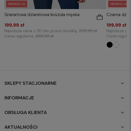
PROMOCJA
PROMOCJA
Granatowa dzianinowa koszula męska
Czarna dzia
199,99 zł
199,99 zł
Najniższa cena z 30 dni przed obniżką:
299,99 zł
Najniższa ce
Cena regularna:
299,99 zł
Cena regula
SKLEPY STACJONARNE
INFORMACJE
OBSŁUGA KLIENTA
AKTUALNOŚCI