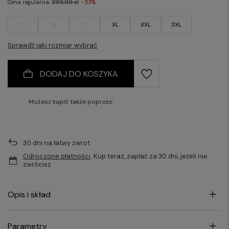
Cena regularna:
299,99 zł
-33%
S
M
L
XL
XXL
3XL
Sprawdź jaki rozmiar wybrać
DODAJ DO KOSZYKA
Możesz kupić także poprzez:
30
dni na łatwy zwrot
Odroczone płatności
. Kup teraz, zapłać za 30 dni, jeżeli nie
zwrócisz
Opis i skład
Parametry