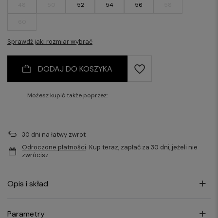
48
50
52
54
56
58
60
Sprawdź jaki rozmiar wybrać
DODAJ DO KOSZYKA
Możesz kupić także poprzez:
30
dni na łatwy zwrot
Odroczone płatności
. Kup teraz, zapłać za 30 dni, jeżeli nie
zwrócisz
Opis i skład
Parametry