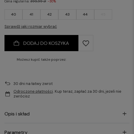
Cena regularna:
399,99 zł
-30%
40
41
42
43
44
45
Sprawdź jaki rozmiar wybrać
DODAJ DO KOSZYKA
Możesz kupić także poprzez:
30
dni na łatwy zwrot
Odroczone płatności
. Kup teraz, zapłać za 30 dni, jeżeli nie
zwrócisz
Opis i skład
Parametry