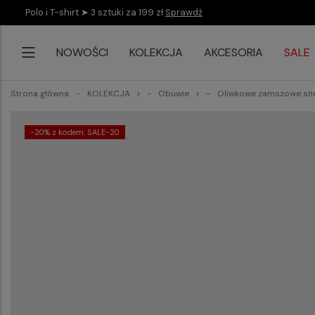
Polo i T-shirt ➤ 3 sztuki za 199 zł
Sprawdź
NOWOŚCI
KOLEKCJA
AKCESORIA
SALE
Strona główna
KOLEKCJA
Obuwie
Oliwkowe zamszowe sn
-20% z kodem: SALE-20