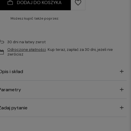
DODAJ DO KOSZYKA
Możesz kupić także poprzez:
30
dni na łatwy zwrot
Odroczone płatności
. Kup teraz, zapłać za 30 dni, jeżeli nie
zwrócisz
Opis i skład
Parametry
Zadaj pytanie