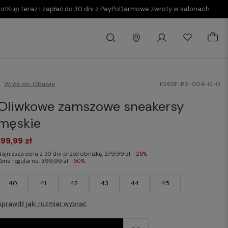
rot
Kup teraz i zapłać do 30 dni z PayPo
Darmowe zwroty w salonach
Wróć do:
Obuwie
P26SF-BX-004-O-0
Oliwkowe zamszowe sneakersy
męskie
199,99 zł
Najniższa cena z 30 dni przed obniżką:
279,99 zł
-28%
Cena regularna:
399,99 zł
-50%
40
41
42
43
44
45
Sprawdź jaki rozmiar wybrać