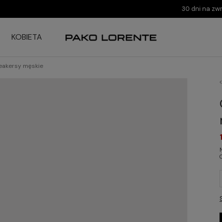
30 dni na zw
KOBIETA
eakersy męskie