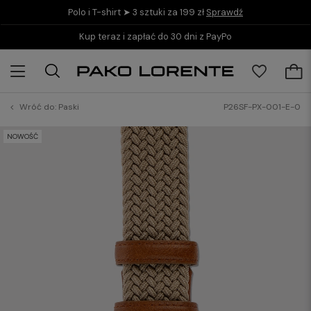
Polo i T-shirt ➤ 3 sztuki za 199 zł
Sprawdź
Kup teraz i zapłać do 30 dni z PayPo
Wróć do:
Paski
P26SF-PX-001-E-0
NOWOŚĆ