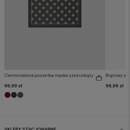
Ciemnozielona poszetka męska sześciokąty
Brązowy sza
99,99 zł
99,99 zł
SKLEPY STACJONARNE