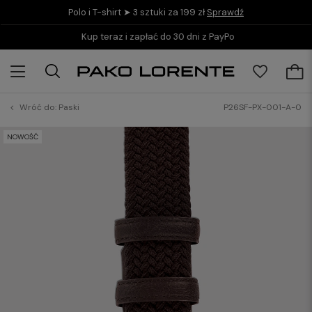
Polo i T-shirt ➤ 3 sztuki za 199 zł
Sprawdź
Kup teraz i zapłać do 30 dni z PayPo
Wróć do:
Paski
P26SF-PX-001-A-0
NOWOŚĆ