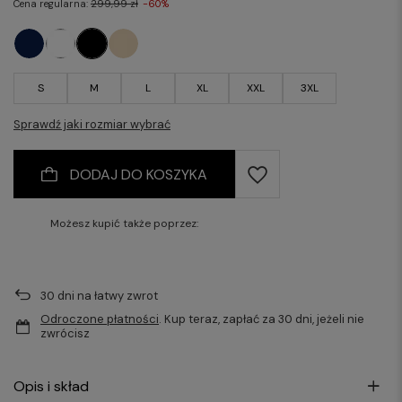
Cena regularna:
299,99 zł
-60%
S
M
L
XL
XXL
3XL
Sprawdź jaki rozmiar wybrać
DODAJ DO KOSZYKA
Możesz kupić także poprzez:
30
dni na łatwy zwrot
Odroczone płatności
. Kup teraz, zapłać za 30 dni, jeżeli nie
zwrócisz
Opis i skład