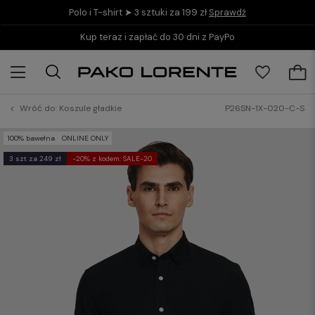
Polo i T-shirt ➤ 3 sztuki za 199 zł
Sprawdź
Kup teraz i zapłać do 30 dni z PayPo
Wróć do:
Koszule gładkie
P26SN-1X-020-C-S
100% bawełna
ONLINE ONLY
3 szt za 249 zł
-20% z kodem: SALE-20