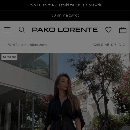
Polo i T-shirt ➤ 3 sztuki za 199 zł
Sprawdź
30 dni na zwrot
Wróć do:
Kombinezony
A26LS-AB-K16-C-O
NOWOŚĆ