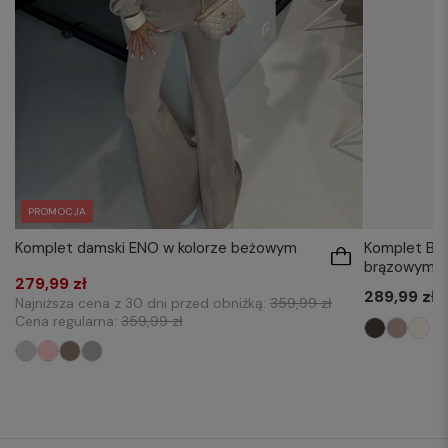
PROMOCJA
Komplet damski ENO w kolorze beżowym
Komplet Ban
brązowym
279,99 zł
289,99 zł
Najniższa cena z 30 dni przed obniżką:
359,99 zł
Cena regularna:
359,99 zł