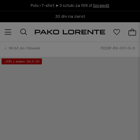
Polo i T-shirt ➤ 3 sztuki za 199 zł
Sprawdź
30 dni na zwrot
Wróć do:
Obuwie
P22SF-BX-017-G-0
-20% z kodem: SALE-20