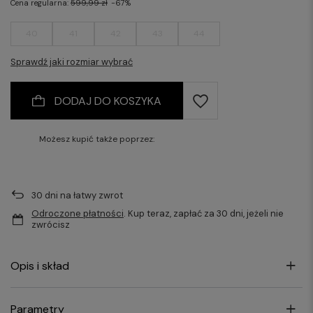
Cena regularna:
599,99 zł
-67%
40
41
42
43
44
Sprawdź jaki rozmiar wybrać
DODAJ DO KOSZYKA
Możesz kupić także poprzez:
30
dni na łatwy zwrot
Odroczone płatności
. Kup teraz, zapłać za 30 dni, jeżeli nie
zwrócisz
Opis i skład
Parametry