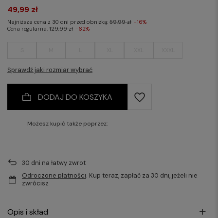
49,99 zł
Najniższa cena z 30 dni przed obniżką:
59,99 zł
-16%
Cena regularna:
129,99 zł
-62%
S
M
L
XL
XXL
XXXL
Sprawdź jaki rozmiar wybrać
DODAJ DO KOSZYKA
Możesz kupić także poprzez:
30
dni na łatwy zwrot
Odroczone płatności
. Kup teraz, zapłać za 30 dni, jeżeli nie
zwrócisz
Opis i skład