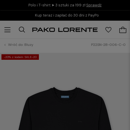
Polo i T-shirt ➤ 3 sztuki za 199 zł
Sprawdź
Kup teraz i zapłać do 30 dni z PayPo
Wróć do:
Bluzy
P22SN-2B-006-C-0
-20% z kodem: SALE-20