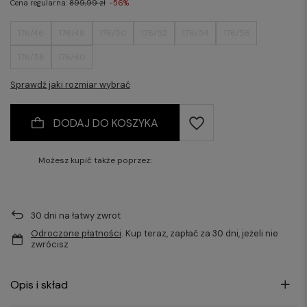
Cena regularna:
899,99 zł
-56%
176/46
176/48
176/50
176/52
176/54
176/56
176/58
176/60
Sprawdź jaki rozmiar wybrać
DODAJ DO KOSZYKA
Możesz kupić także poprzez:
30
dni na łatwy zwrot
Odroczone płatności
. Kup teraz, zapłać za 30 dni, jeżeli nie
zwrócisz
Opis i skład