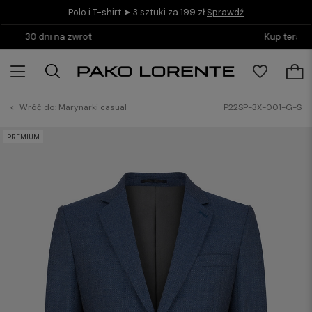
Polo i T-shirt ➤ 3 sztuki za 199 zł
Sprawdź
Kup teraz i zapłać do 30 dni z PayPo
Wróć do:
Marynarki casual
P22SP-3X-001-G-S
PREMIUM