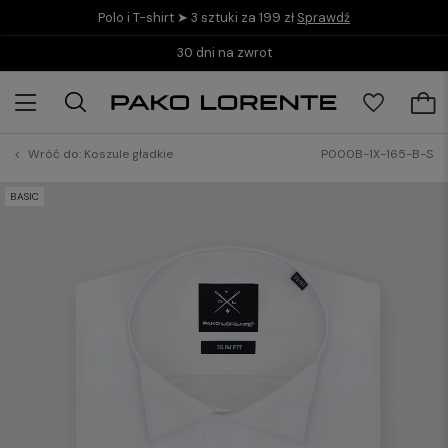
Polo i T-shirt ➤ 3 sztuki za 199 zł
Sprawdź
Kup teraz i zapłać do 30 dni z PayPo
Wróć do:
Koszule gładkie
P000B-1X-165-B-S
BASIC