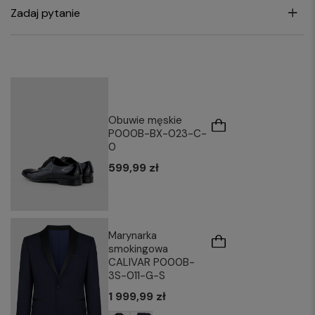
Zadaj pytanie
Obuwie męskie
P000B-BX-023-C-
0
599,99 zł
Marynarka
smokingowa
CALIVAR P000B-
3S-011-G-S
1 999,99 zł