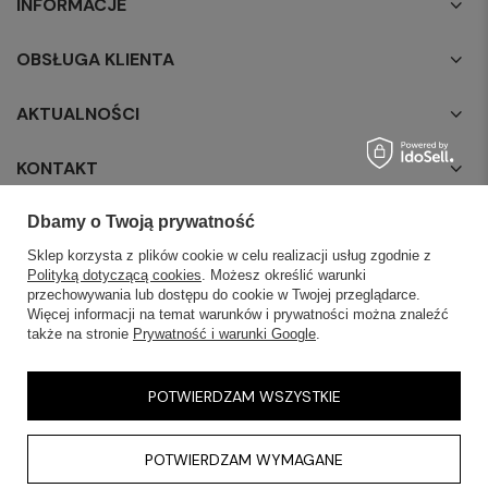
INFORMACJE
OBSŁUGA KLIENTA
AKTUALNOŚCI
KONTAKT
Dbamy o Twoją prywatność
Sklep korzysta z plików cookie w celu realizacji usług zgodnie z
Polityką dotyczącą cookies
. Możesz określić warunki
przechowywania lub dostępu do cookie w Twojej przeglądarce.
Więcej informacji na temat warunków i prywatności można znaleźć
także na stronie
Prywatność i warunki Google
.
POTWIERDZAM WSZYSTKIE
POTWIERDZAM WYMAGANE