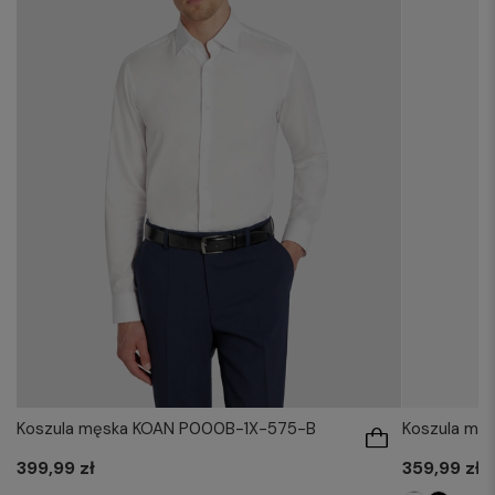
Koszula męska KOAN P000B-1X-575-B
Koszula mę
399,99 zł
359,99 zł