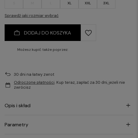
S
M
L
XL
XXL
3XL
Sprawdź jaki rozmiar wybrać
DODAJ DO KOSZYKA
Możesz kupić także poprzez:
30
dni na łatwy zwrot
Odroczone płatności
. Kup teraz, zapłać za 30 dni, jeżeli nie
zwrócisz
Opis i skład
Parametry