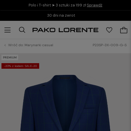
Polo i T-shirt ➤ 3 sztuki za 199 zł
Sprawdź
Kup teraz i zapłać do 30 dni z PayPo
Wróć do:
Marynarki casual
P23SP-3X-009-G-S
PREMIUM
-20% z kodem: SALE-20