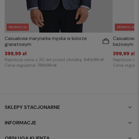
PROMOCJA
PROMOCJA
Casualowa marynarka męska w kolorze
Casualowa m
granatowym
beżowym
399,99 zł
399,99 zł
Najniższa cena z 30 dni przed obniżką:
549,99 zł
Najniższa ce
Cena regularna:
799,99 zł
Cena regula
SKLEPY STACJONARNE
INFORMACJE
OBSŁUGA KLIENTA