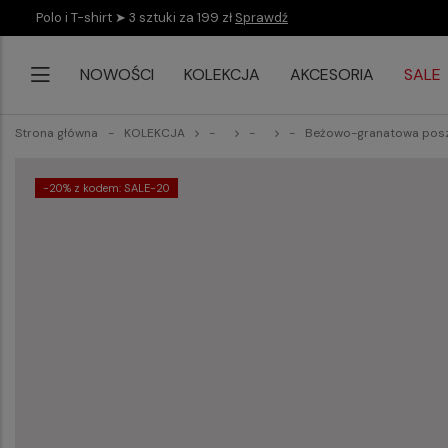
Polo i T-shirt ➤ 3 sztuki za 199 zł
Sprawdź
NOWOŚCI
KOLEKCJA
AKCESORIA
SALE
Strona główna
KOLEKCJA
Beżowo-granatowa posz
-20% z kodem: SALE-20