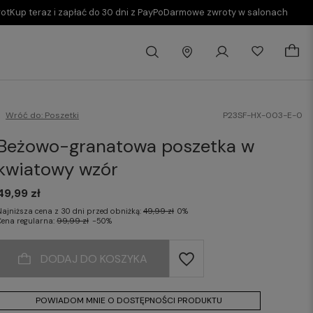
rot
Kup teraz i zapłać do 30 dni z PayPo
Darmowe zwroty w salonach
Wróć do:
Poszetki
P23SF-HX-003-E-0
Beżowo-granatowa poszetka w
kwiatowy wzór
49,99 zł
Najniższa cena z 30 dni przed obniżką:
49,99 zł
0%
Cena regularna:
99,99 zł
-50%
DODAJ DO KOSZYKA
POWIADOM MNIE O DOSTĘPNOŚCI PRODUKTU