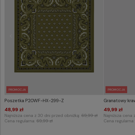
PROMOCJA
PROMOCJA
Poszetka P20WF-HX-299-Z
Granatowy kraw
WYBIERZ ROZMIAR DO KOSZYKA
WYB
48,99 zł
one size
49,99 zł
Najniższa cena z 30 dni przed obniżką:
69,99 zł
Najniższa cena 
Cena regularna:
69,99 zł
Cena regularna