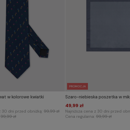
PROMOCJA
at w kolorowe kwiatki
Szaro-niebieska poszetka w mi
IERZ ROZMIAR DO KOSZYKA
WYBIERZ ROZMIAR DO 
one size
49,99 zł
one size
z 30 dni przed obniżką:
99,99 zł
Najniższa cena z 30 dni przed obn
:
99,99 zł
Cena regularna:
99,99 zł