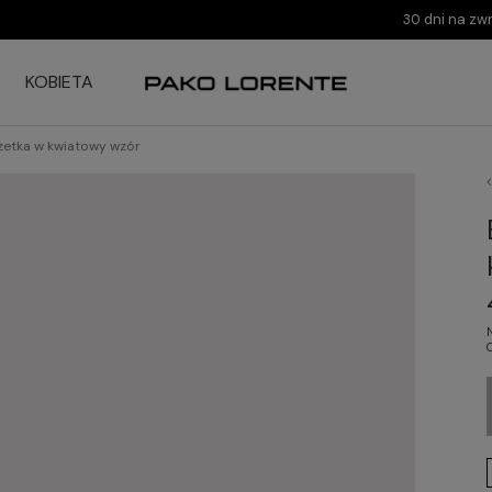
30 dni na zw
KOBIETA
etka w kwiatowy wzór