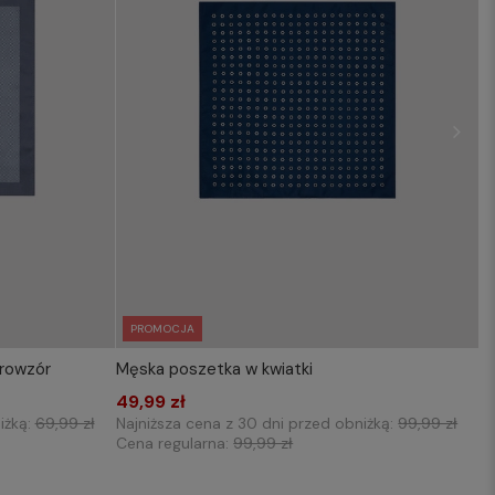
PROMOCJA
krowzór
Męska poszetka w kwiatki
KOSZYKA
WYBIERZ ROZMIAR DO KOSZYKA
49,99 zł
one size
iżką:
69,99 zł
Najniższa cena z 30 dni przed obniżką:
99,99 zł
Cena regularna:
99,99 zł