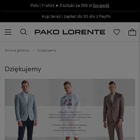
Polo i T-shirt ➤ 3 sztuki za 199 zł
Sprawdź
Kup teraz i zapłać do 30 dni z PayPo
Strona główna
Dziękujemy
Dziękujemy