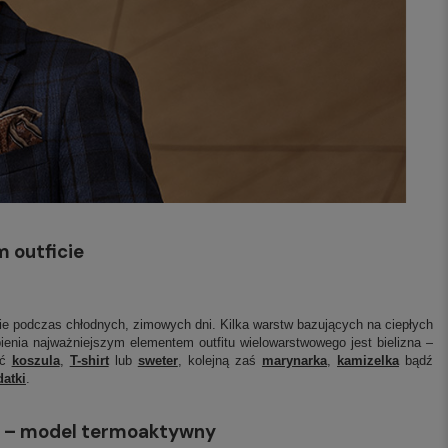
 outficie
nie podczas chłodnych, zimowych dni. Kilka warstw bazujących na ciepłych
enia najważniejszym elementem outfitu wielowarstwowego jest bielizna –
yć
koszula
,
T-shirt
lub
sweter
, kolejną zaś
marynarka
,
kamizelka
bądź
atki
.
ny – model termoaktywny