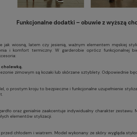
Funkcjonalne dodatki – obuwie z wyższą chol
e jak wiosną, latem czy jesienią, ważnym elementem męskiej styliz
ia i komfort termiczny. W garderobie oprócz funkcjonalnej bie
cesoria:
 cholewką.
ezonie zimowym są kozaki lub skórzane sztyblety. Odpowiednie bę
l, o prostym kroju to bezpieczne i funkcjonalne uzupełnienie styli
t.
 gardło oraz genialnie zaakcentuje indywidualny charakter zestawu.
łych elementów stylizacji.
e przed chłodem i wiatrem. Model wykonany ze skóry wygląda stylow