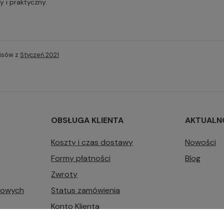
y i praktyczny.
pisów z
Styczeń 2021
OBSŁUGA KLIENTA
AKTUALN
Koszty i czas dostawy
Nowości
Formy płatności
Blog
Zwroty
bowych
Status zamówienia
Konto Klienta
Zarządzaj plikami cookie