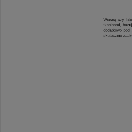
Wiosną czy late
tkaninami, bazu
dodatkowo pod 
skutecznie zaakc