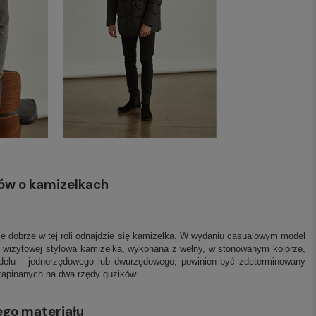
łów o kamizelkach
ie dobrze w tej roli odnajdzie się kamizelka. W wydaniu casualowym model
zy wizytowej stylowa kamizelka, wykonana z wełny, w stonowanym kolorze,
delu – jednorzędowego lub dwurzędowego, powinien być zdeterminowany
 zapinanych na dwa rzędy guzików.
ego materiału