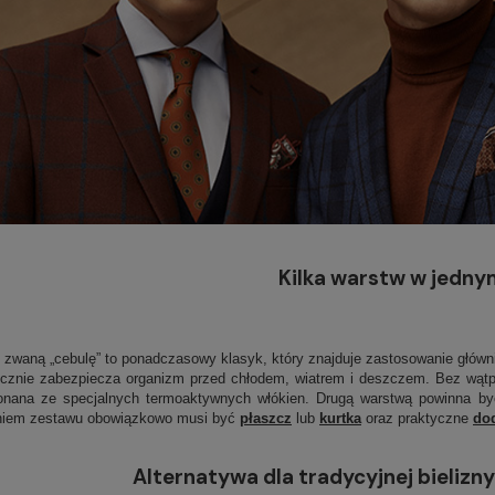
Kilka warstw w jednym
ak zwaną „cebulę” to ponadczasowy klasyk, który znajduje zastosowanie głów
ecznie zabezpiecza organizm przed chłodem, wiatrem i deszczem. Bez wątpi
ykonana ze specjalnych termoaktywnych włókien. Drugą warstwą powinna b
eniem zestawu obowiązkowo musi być
płaszcz
lub
kurtka
oraz praktyczne
dod
Alternatywa dla tradycyjnej bieliz