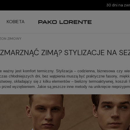
30 dni na zw
KOBIETA
EZON ZIMOWY
E ZMARZNĄĆ ZIMĄ? STYLIZACJE NA S
e ważny jest komfort termiczny. Stylizacja – codzienna, biznesowa czy w
dczas chłodniejszych dni, bez wątpienia muszą być praktyczne fasony, miękk
twowy, składający się z kilku elementów – bielizny termoaktywnej, koszuli l
m przed wyziębieniem. Jakie są jeszcze inne metody na uniknięcie nieprzyj