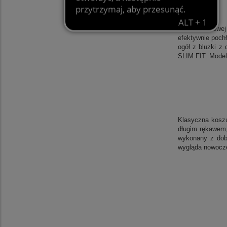
Filarem zimowej
efektywnie poch
ogół z bluzki z
SLIM FIT. Model
Klasyczna koszu
długim rękawem, 
wykonany z dobr
wygląda nowocze