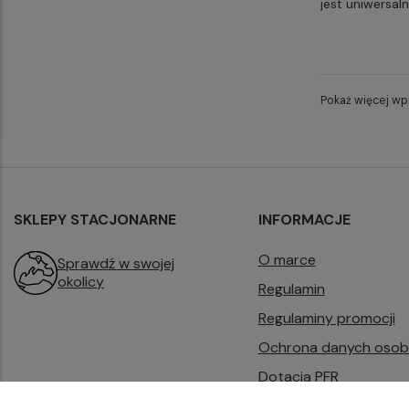
jest uniwersaln
Pokaż więcej w
SKLEPY STACJONARNE
INFORMACJE
O marce
Sprawdź w swojej
okolicy
Regulamin
Regulaminy promocji
Ochrona danych oso
Dotacja PFR
B2B