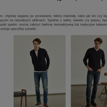
m, chętniej sięgamy po przewiewne, lekkie materiały, takie jak len czy 
jącymi na naturalnych włóknach. Spodnie z wełny, tweedu czy jeansu, będ
spód spodni, można założyć bieliznę termoaktywną lub tradycyjne kales
entuje specyfikę sylwetki