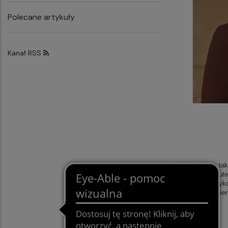
Polecane artykuły
Kanał RSS
Stylizacja na t
tkaninach, skut
najlepiej ta w
bluza
. Dopełni