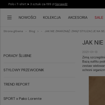
Polo i T-shirt ➤ 3 sztuki za 199 zł
Sprawdź
NOWOŚCI
KOLEKCJA
AKCESORIA
SALE
Strona główna
Blog
JAK NIE ZMARZNĄĆ ZIMĄ? STYLIZACJE NA S
JAK NI
2021-01-13
PORADY ŚLUBNE
Zimą szczególni
Bazą outfitu po
zestaw wielowars
STYLOWY PRZEWODNIK
ochroni organiz
TREND REPORT
SPORT x Pako Lorente