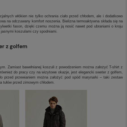
jalnych włókien nie tylko ochrania ciało przed chłodem, ale i dodatkowo
pływa na odczuwany komfort noszenia. Bielizna termoaktywna składa się na
lwetki fason, dzięki czemu można ją nosić nawet pod ubraniami o kroju
d jasnymi koszulami czy spodniami.
er z golfem
wym. Zamiast bawełnianej koszuli z powodzeniem można założyć T-shirt z
 również do pracy czy na wizytowe okazje, jest elegancki sweter z golfem,
dło przed przewianiem można założyć pod spód marynarki – taki zestaw
nia tułów przed zimowym chłodem.