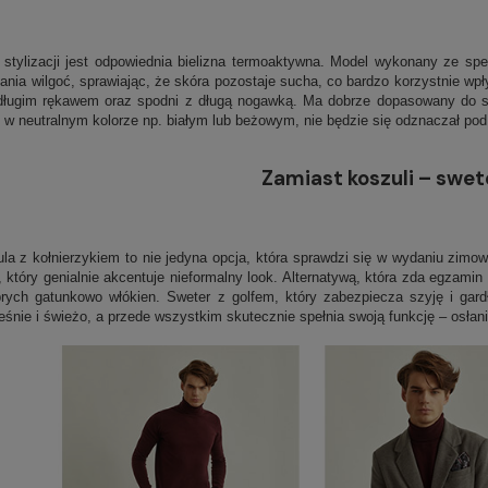
 stylizacji jest odpowiednia bielizna termoaktywna. Model wykonany ze spec
łania wilgoć, sprawiając, że skóra pozostaje sucha, co bardzo korzystnie w
 długim rękawem oraz spodni z długą nogawką. Ma dobrze dopasowany do sy
 w neutralnym kolorze np. białym lub beżowym, nie będzie się odznaczał po
Zamiast koszuli – swet
la z kołnierzykiem to nie jedyna opcja, która sprawdzi się w wydaniu zimo
który genialnie akcentuje nieformalny look. Alternatywą, która zda egzamin
ych gatunkowo włókien. Sweter z golfem, który zabezpiecza szyję i gar
śnie i świeżo, a przede wszystkim skutecznie spełnia swoją funkcję – osła