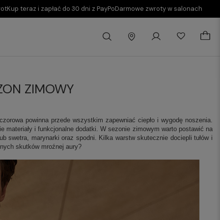
rot
Kup teraz i zapłać do 30 dni z PayPo
Darmowe zwroty w salonach
EZON ZIMOWY
ieczorowa powinna przede wszystkim zapewniać ciepło i wygodę noszenia.
ie materiały i funkcjonalne dodatki. W sezonie zimowym warto postawić na
ub swetra, marynarki oraz spodni. Kilka warstw skutecznie dociepli tułów i
emnych skutków mroźnej aury?