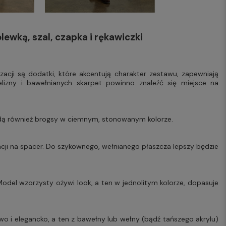
ewką, szal, czapka i rękawiczki
acji są dodatki, które akcentują charakter zestawu, zapewniają
lizny i bawełnianych skarpet powinno znaleźć się miejsce na
dą również brogsy w ciemnym, stonowanym kolorze.
zacji na spacer. Do szykownego, wełnianego płaszcza lepszy będzie
 Model wzorzysty ożywi look, a ten w jednolitym kolorze, dopasuje
o i elegancko, a ten z bawełny lub wełny (bądź tańszego akrylu)