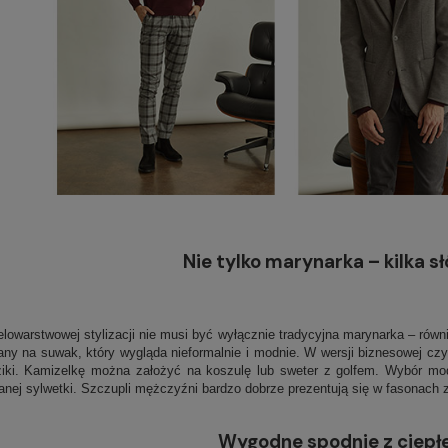
Nie tylko marynarka – kilka s
lowarstwowej stylizacji nie musi być wyłącznie tradycyjna marynarka – równ
nany na suwak, który wygląda nieformalnie i modnie. W wersji biznesowej c
ziki. Kamizelkę można założyć na koszulę lub sweter z golfem. Wybór mo
anej sylwetki. Szczupli mężczyźni bardzo dobrze prezentują się w fasonach
Wygodne spodnie z ciepł