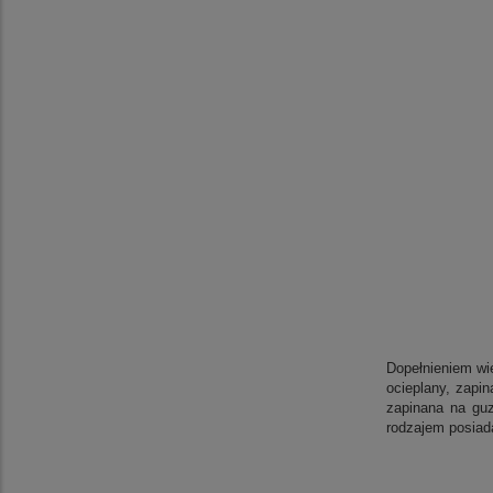
Dopełnieniem wie
ocieplany, zapi
zapinana na gu
rodzajem posiad