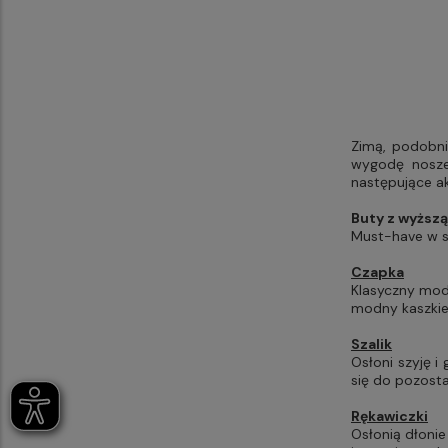
Zimą, podobni
wygodę noszen
następujące ak
Buty z wyższą
Must-have w s
Czapka
Klasyczny mode
modny kaszkie
Szalik
Osłoni szyję i
się do pozosta
Rękawiczki
Osłonią dłoni