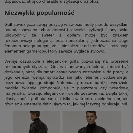
dopasować strój do charakteru stylizacji oraz okazji.
Niezwykła popularność
Golf zawdzięcza swoją pozycję w świecie mody przede wszystkim
ponadczasowemu charakterowi i łatwości stylizacji. Ikony stylu,
udowodniły, że sweter z golfem może być znakiem
rozpoznawczym elegancji oraz nonszalancji jednocześnie. Jego
fenomen polega na tym, że – niezależnie od trendów – pozostaje
elementem garderoby, który zawsze wygląda stylowo.
Wersje casualowe i eleganckie golfa pozwalają na tworzenie
różnorodnych stylizacji. Golf w stonowanych kolorach może być
doskonałą bazą dla smart casualowego zestawienia do pracy, a
jego cieńsza wersja sprawdzi się jako element codziennego,
niezobowiązującego stroju. Natomiast grubsze, bardziej wyraziste
modele świetnie komponują się z płaszczem czy tweedową
marynarką, tworząc eleganckie i ciepłe zestawienia. Dzięki takiej
elastyczności golf stał się nie tylko swetrem na chłodne dni, ale
również elementem definiującym to, jak mężczyznę odbierają inni.