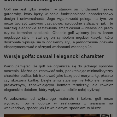
Golf nie jest tylko swetrem – stanowi on fundament męskiej
garderoby, który łączy w sobie funkcjonalność, ponadczasowy
design i uniwersalność. Jego wyjątkowość polega na tym, że
może tworzyć zarówno casualowe, swobodne stylizacje, jak i te
bardziej eleganckie zestawienia smart casual – idealne do pracy
czy na formalne spotkania. Obecnie golf wpisany jest w kanon
męskiego stylu – stał się on symbolem męskiej klasyki, która
doskonale wpisuje się w codzienny styl, a jednocześnie pozwala
eksperymentować z różnymi wariantami własnego Ja
Wersje golfa: casual i elegancki charakter
Warto pamiętać, że golf nie ogranicza się do jednego sposobu
noszenia. Można go zestawiać solo, podkreślając minimalistyczny
charakter outfitu, lub traktować jako bazę pod marynarkę, płaszcz
czy skórzaną kurtkę. Dzięki temu staje się nie tylko elementem
praktycznym, zapewniającym komfort termiczny, ale również
eleganckim detalem, który wpływa na odbiór całej stylizacji.
W zależności od wybranego materiału i koloru, golf może
wyglądać równie dobrze w zestawieniu z jeansami na
weekendowy spacer, jak i z wełnianymi spodniami w biurze.