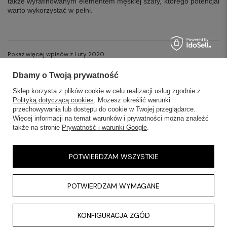
także wyrafinowanym elementem męskiej szafy, którego potencjał
warto wykorzystać w pełni.
Pokaż więcej wpisów z
Luty 2020
Dbamy o Twoją prywatność
Sklep korzysta z plików cookie w celu realizacji usług zgodnie z
Polityką dotyczącą cookies
. Możesz określić warunki
przechowywania lub dostępu do cookie w Twojej przeglądarce.
SKLEPY STACJONARNE
Więcej informacji na temat warunków i prywatności można znaleźć
także na stronie
Prywatność i warunki Google
.
INFORMACJE
POTWIERDZAM WSZYSTKIE
OBSŁUGA KLIENTA
POTWIERDZAM WYMAGANE
AKTUALNOŚCI
KONTAKT
KONFIGURACJA ZGÓD