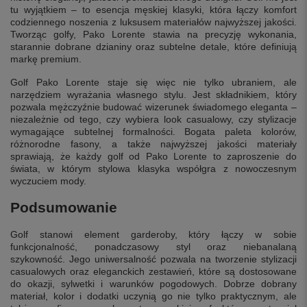
tu wyjątkiem – to esencja męskiej klasyki, która łączy komfort
codziennego noszenia z luksusem materiałów najwyższej jakości.
Tworząc golfy, Pako Lorente stawia na precyzję wykonania,
starannie dobrane dzianiny oraz subtelne detale, które definiują
markę premium.
Golf Pako Lorente staje się więc nie tylko ubraniem, ale
narzędziem wyrażania własnego stylu. Jest składnikiem, który
pozwala mężczyźnie budować wizerunek świadomego eleganta –
niezależnie od tego, czy wybiera look casualowy, czy stylizacje
wymagające subtelnej formalności. Bogata paleta kolorów,
różnorodne fasony, a także najwyższej jakości materiały
sprawiają, że każdy golf od Pako Lorente to zaproszenie do
świata, w którym stylowa klasyka współgra z nowoczesnym
wyczuciem mody.
Podsumowanie
Golf stanowi element garderoby, który łączy w sobie
funkcjonalność, ponadczasowy styl oraz niebanalaną
szykowność. Jego uniwersalność pozwala na tworzenie stylizacji
casualowych oraz eleganckich zestawień, które są dostosowane
do okazji, sylwetki i warunków pogodowych. Dobrze dobrany
materiał, kolor i dodatki uczynią go nie tylko praktycznym, ale