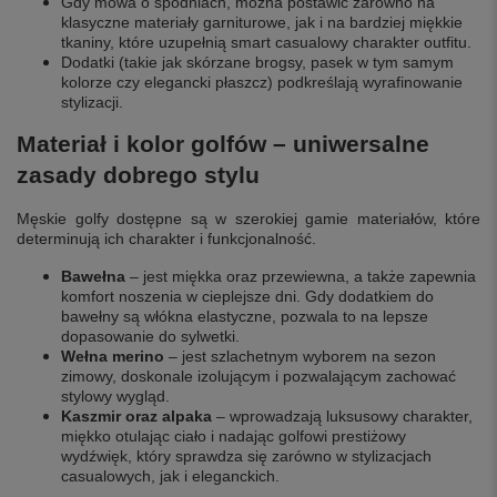
Gdy mowa o spodniach, można postawić zarówno na
klasyczne materiały garniturowe, jak i na bardziej miękkie
tkaniny, które uzupełnią smart casualowy charakter outfitu.
Dodatki (takie jak skórzane brogsy, pasek w tym samym
kolorze czy elegancki płaszcz) podkreślają wyrafinowanie
stylizacji.
Materiał i kolor golfów – uniwersalne
zasady dobrego stylu
Męskie golfy dostępne są w szerokiej gamie materiałów, które
determinują ich charakter i funkcjonalność.
Bawełna
– jest miękka oraz przewiewna, a także zapewnia
komfort noszenia w cieplejsze dni. Gdy dodatkiem do
bawełny są włókna elastyczne, pozwala to na lepsze
dopasowanie do sylwetki.
Wełna merino
– jest szlachetnym wyborem na sezon
zimowy, doskonale izolującym i pozwalającym zachować
stylowy wygląd.
Kaszmir oraz alpaka
– wprowadzają luksusowy charakter,
miękko otulając ciało i nadając golfowi prestiżowy
wydźwięk, który sprawdza się zarówno w stylizacjach
casualowych, jak i eleganckich.