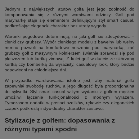
Jednym z największych atutów golfa jest jego zdolność do
komponowania się z różnymi warstwami odzieży. Golf pod
marynarkę staje się elementem definiującym styl smart casual,
podkreślając elegancki charakter bez utraty wygody.
Warunki pogodowe determinują, na jaki golf się zdecydować –
cienki czy grubszy. Wybór cienkiego modelu z bawełny lub wełny
merino pozwoli na komfortowe noszenie pod marynarką, zaś
grubszy golf z masywnym kołnierzem świetnie sprawdzi się pod
płaszczem lub kurtką zimową. Z kolei golf w duecie ze skórzaną
kurtką czy bomberką da wyrazisty, casualowy look, który będzie
odpowiedni na chłodniejsze dni.
W przypadku warstwowania istotne jest, aby materiał golfa
zapewniał swobodę ruchów, a jego długość była proporcjonalna
do sylwetki. Styl smart casual w tym wydaniu z golfem męskim
umożliwi łączenie funkcjonalności z modnym wyrazem.
Tymczasem dodatki w postaci szalików, rękawic czy eleganckich
czapek podkreślą indywidualny charakter zestawu.
Stylizacje z golfem: dopasowania z
różnymi typami spodni