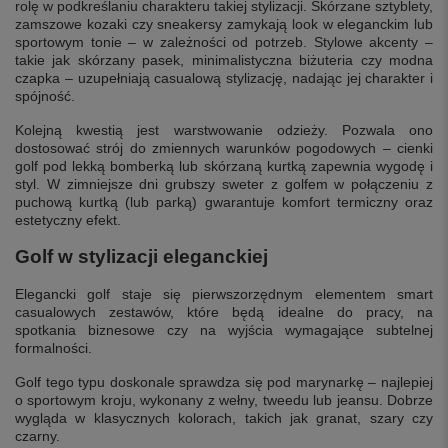
rolę w podkreślaniu charakteru takiej stylizacji. Skórzane sztyblety,
zamszowe kozaki czy sneakersy zamykają look w eleganckim lub
sportowym tonie – w zależności od potrzeb. Stylowe akcenty –
takie jak skórzany pasek, minimalistyczna biżuteria czy modna
czapka – uzupełniają casualową stylizację, nadając jej charakter i
spójność.
Kolejną kwestią jest warstwowanie odzieży. Pozwala ono
dostosować strój do zmiennych warunków pogodowych – cienki
golf pod lekką bomberką lub skórzaną kurtką zapewnia wygodę i
styl. W zimniejsze dni grubszy sweter z golfem w połączeniu z
puchową kurtką (lub parką) gwarantuje komfort termiczny oraz
estetyczny efekt.
Golf w stylizacji eleganckiej
Elegancki golf staje się pierwszorzędnym elementem smart
casualowych zestawów, które będą idealne do pracy, na
spotkania biznesowe czy na wyjścia wymagające subtelnej
formalności.
Golf tego typu doskonale sprawdza się pod marynarkę – najlepiej
o sportowym kroju, wykonany z wełny, tweedu lub jeansu. Dobrze
wygląda w klasycznych kolorach, takich jak granat, szary czy
czarny.