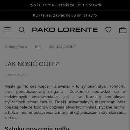
Polo i T-shirt ➤ 3 sztuki za 199 zł
Sprawdź
Kup teraz i zapłać do 30 dni z PayPo
Strona główna
Blog
JAK NOSIĆ GOLF?
JAK NOSIĆ GOLF?
2020-02-04
Męski golf to coś więcej niż sweter – to synonim stylu, komfortu
oraz ponadczasowej elegancji. Doskonale sprawdza się w
codziennych zestawieniach, jak i w bardziej formalnych
stylizacjach smart casual. Dzięki uniwersalnym materiałom oraz
bogatej palecie kolorów pozwala stworzyć minimalistyczne outfity,
a także modne połączenia z marynarką, płaszczem czy skórzaną
kurtką.
Sztuka noszenia golfa