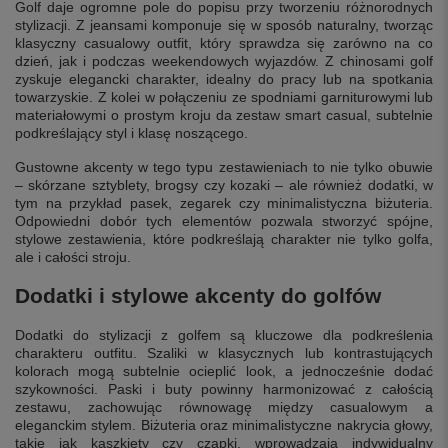
Golf daje ogromne pole do popisu przy tworzeniu różnorodnych
stylizacji. Z jeansami komponuje się w sposób naturalny, tworząc
klasyczny casualowy outfit, który sprawdza się zarówno na co
dzień, jak i podczas weekendowych wyjazdów. Z chinosami golf
zyskuje elegancki charakter, idealny do pracy lub na spotkania
towarzyskie. Z kolei w połączeniu ze spodniami garniturowymi lub
materiałowymi o prostym kroju da zestaw smart casual, subtelnie
podkreślający styl i klasę noszącego.
Gustowne akcenty w tego typu zestawieniach to nie tylko obuwie
– skórzane sztyblety, brogsy czy kozaki – ale również dodatki, w
tym na przykład pasek, zegarek czy minimalistyczna biżuteria.
Odpowiedni dobór tych elementów pozwala stworzyć spójne,
stylowe zestawienia, które podkreślają charakter nie tylko golfa,
ale i całości stroju.
Dodatki i stylowe akcenty do golfów
Dodatki do stylizacji z golfem są kluczowe dla podkreślenia
charakteru outfitu. Szaliki w klasycznych lub kontrastujących
kolorach mogą subtelnie ocieplić look, a jednocześnie dodać
szykowności. Paski i buty powinny harmonizować z całością
zestawu, zachowując równowagę między casualowym a
eleganckim stylem. Biżuteria oraz minimalistyczne nakrycia głowy,
takie jak kaszkiety czy czapki, wprowadzają indywidualny