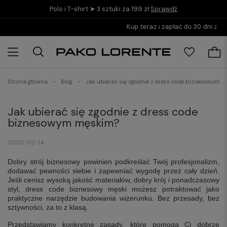
Polo i T-shirt ➤ 3 sztuki za 199 zł
Sprawdź
Kup teraz i zapłać do 30 dni z PayPo
Strona główna
Blog
Jak ubierać się zgodnie z dress code biznesowym 
Jak ubierać się zgodnie z dress code
biznesowym męskim?
2020-02-14
Dobry strój biznesowy powinien podkreślać Twój profesjonalizm,
dodawać pewności siebie i zapewniać wygodę przez cały dzień.
Jeśli cenisz wysoką jakość materiałów, dobry krój i ponadczasowy
styl, dress code biznesowy męski możesz potraktować jako
praktyczne narzędzie budowania wizerunku. Bez przesady, bez
sztywności, za to z klasą.
Przedstawiamy konkretne zasady, które pomogą Ci dobrze