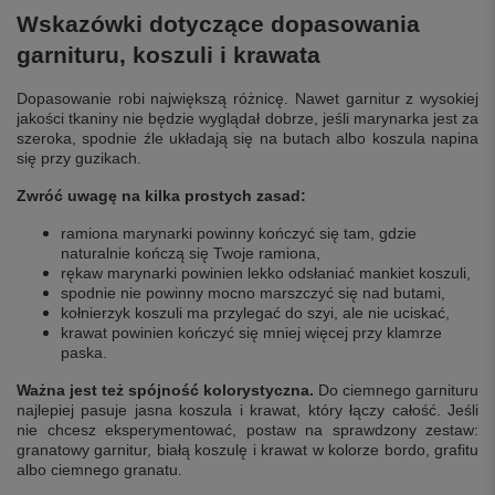
Wskazówki dotyczące dopasowania
garnituru, koszuli i krawata
Dopasowanie robi największą różnicę. Nawet garnitur z wysokiej
jakości tkaniny nie będzie wyglądał dobrze, jeśli marynarka jest za
szeroka, spodnie źle układają się na butach albo koszula napina
się przy guzikach.
Zwróć uwagę na kilka prostych zasad:
ramiona marynarki powinny kończyć się tam, gdzie
naturalnie kończą się Twoje ramiona,
rękaw marynarki powinien lekko odsłaniać mankiet koszuli,
spodnie nie powinny mocno marszczyć się nad butami,
kołnierzyk koszuli ma przylegać do szyi, ale nie uciskać,
krawat powinien kończyć się mniej więcej przy klamrze
paska.
Ważna jest też spójność kolorystyczna.
Do ciemnego garnituru
najlepiej pasuje jasna koszula i krawat, który łączy całość. Jeśli
nie chcesz eksperymentować, postaw na sprawdzony zestaw:
granatowy garnitur, białą koszulę i krawat w kolorze bordo, grafitu
albo ciemnego granatu.