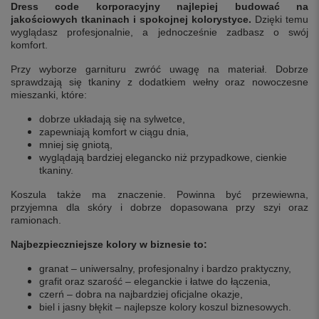
Dress code korporacyjny najlepiej budować na
jakościowych tkaninach i spokojnej kolorystyce.
Dzięki temu
wyglądasz profesjonalnie, a jednocześnie zadbasz o swój
komfort.
Przy wyborze garnituru zwróć uwagę na materiał. Dobrze
sprawdzają się tkaniny z dodatkiem wełny oraz nowoczesne
mieszanki, które:
dobrze układają się na sylwetce,
zapewniają komfort w ciągu dnia,
mniej się gniotą,
wyglądają bardziej elegancko niż przypadkowe, cienkie
tkaniny.
Koszula także ma znaczenie. Powinna być przewiewna,
przyjemna dla skóry i dobrze dopasowana przy szyi oraz
ramionach.
Najbezpieczniejsze kolory w biznesie to:
granat – uniwersalny, profesjonalny i bardzo praktyczny,
grafit oraz szarość – eleganckie i łatwe do łączenia,
czerń – dobra na najbardziej oficjalne okazje,
biel i jasny błękit – najlepsze kolory koszul biznesowych.