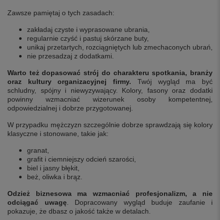
Zawsze pamiętaj o tych zasadach:
zakładaj czyste i wyprasowane ubrania,
regularnie czyść i pastuj skórzane buty,
unikaj przetartych, rozciągniętych lub zmechaconych ubrań,
nie przesadzaj z dodatkami.
Warto też dopasować strój do charakteru spotkania, branży
oraz kultury organizacyjnej firmy.
Twój wygląd ma być
schludny, spójny i niewyzywający. Kolory, fasony oraz dodatki
powinny wzmacniać wizerunek osoby kompetentnej,
odpowiedzialnej i dobrze przygotowanej.
W przypadku mężczyzn szczególnie dobrze sprawdzają się kolory
klasyczne i stonowane, takie jak:
granat,
grafit i ciemniejszy odcień szarości,
biel i jasny błękit,
beż, oliwka i brąz.
Odzież biznesowa
ma wzmacniać profesjonalizm, a nie
odciągać uwagę
. Dopracowany wygląd buduje zaufanie i
pokazuje, że dbasz o jakość także w detalach.