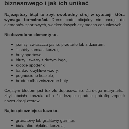
biznesowego i jak ich unikać
Najczęstszy błąd to zbyt swobodny strój w sytuacji, która
wymaga formalności.
Dress code oficjalny nie pasuje do
elementów sportowych, weekendowych czy mocno casualowych.
Niedozwolone elementy to:
jeansy, zwłaszcza jasne, przetarte lub z dziurami,
T-shirty zamiast koszuli,
buty sportowe,
bluzy i swetry z dużym logo,
krótkie spodenki,
bardzo krzykliwe wzory,
pogniecione koszule,
brudne albo zniszczone buty.
Częstym błędem jest też złe dopasowanie. Za długa marynarka,
zbyt obcisła koszula albo źle leżące spodnie potrafią zepsuć
nawet drogi zestaw.
Najbezpieczniejsza baza to:
granatowy lub
grafitowy garnitur
,
biała albo błękitna koszula,