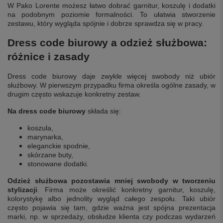
W Pako Lorente możesz łatwo dobrać garnitur, koszulę i dodatki
na podobnym poziomie formalności. To ułatwia stworzenie
zestawu, który wygląda spójnie i dobrze sprawdza się w pracy.
Dress code biurowy a odzież służbowa:
różnice i zasady
Dress code biurowy daje zwykle więcej swobody niż ubiór
służbowy. W pierwszym przypadku firma określa ogólne zasady, w
drugim często wskazuje konkretny zestaw.
Na dress code biurowy
składa się:
koszula,
marynarka,
eleganckie spodnie,
skórzane buty,
stonowane dodatki.
Odzież służbowa
pozostawia mniej swobody w tworzeniu
stylizacji
. Firma może określić konkretny garnitur, koszulę,
kolorystykę albo jednolity wygląd całego zespołu. Taki ubiór
często pojawia się tam, gdzie ważna jest spójna prezentacja
marki, np. w sprzedaży, obsłudze klienta czy podczas wydarzeń