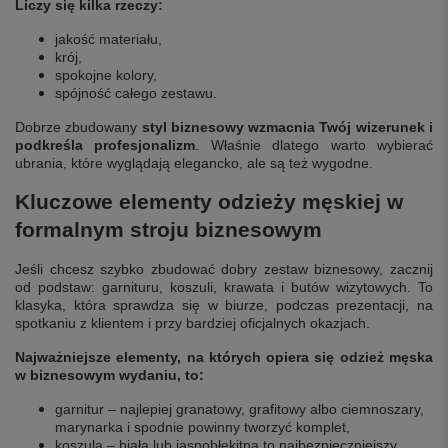
Liczy się kilka rzeczy:
jakość materiału,
krój,
spokojne kolory,
spójność całego zestawu.
Dobrze zbudowany
styl biznesowy
wzmacnia Twój wizerunek i
podkreśla
profesjonalizm
. Właśnie dlatego warto wybierać
ubrania, które wyglądają elegancko, ale są też wygodne.
Kluczowe elementy odzieży męskiej w
formalnym stroju biznesowym
Jeśli chcesz szybko zbudować dobry zestaw biznesowy, zacznij
od podstaw: garnituru, koszuli, krawata i butów wizytowych. To
klasyka, która sprawdza się w biurze, podczas prezentacji, na
spotkaniu z klientem i przy bardziej oficjalnych okazjach.
Najważniejsze elementy, na których opiera się odzież męska
w biznesowym wydaniu, to:
garnitur – najlepiej granatowy, grafitowy albo ciemnoszary,
marynarka i spodnie powinny tworzyć komplet,
koszula – biała lub jasnobłękitna to najbezpieczniejszy