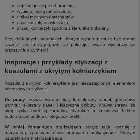
zapinaj guziki przed praniem,
wybieraj niską temperaturę,
unikaj mocnych detergentów,
susz koszulę na wieszaku,
prasuj kołnierzyk zgodnie z kierunkiem tkaniny.
Przy delikatnych materiałach dobrym wyborem może być pranie
ręczne. Jeśli ukryty guzik się poluzuje, zwykle wystarczy go
przyszyć lub wymienić.
Inspiracje i przykłady stylizacji z
koszulami z ukrytym kołnierzykiem
Koszula z ukrytym kołnierzykiem jest niezastąpionym elementem
biznesowych stylizacji.
Do pracy
możesz wybrać biały lub błękitny model, granatowy
garnitur, skórzany pasek i klasyczne półbuty. Krawat sprawi, że
strój zyska bardziej formalny charakter a kołnierzyk hidden
button-down podkreśli elegancki efekt.
W mniej formalnych stylizacjach
połącz taką koszulę z
marynarką, spodniami chino premium i mokasynami. Dobrym
uzupełnieniem stylizacji będą: