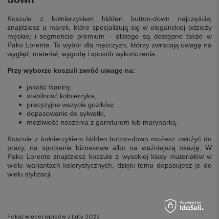
Koszule z kołnierzykiem hidden button-down najczęściej
znajdziesz u marek, które specjalizują się w eleganckiej odzieży
męskiej i segmencie premium – dlatego są dostępne także w
Pako Lorente. To wybór dla mężczyzn, którzy zwracają uwagę na
wygląd, materiał, wygodę i sposób wykończenia.
Przy wyborze koszuli zwróć uwagę na:
jakość tkaniny,
stabilność kołnierzyka,
precyzyjne wszycie guzików,
dopasowanie do sylwetki,
możliwość noszenia z garniturem lub marynarką.
Koszule z kołnierzykiem hidden button-down możesz założyć do
pracy, na spotkanie biznesowe albo na ważniejszą okazję. W
Pako Lorente znajdziesz koszule z wysokiej klasy materiałów w
wielu wariantach kolorystycznych, dzięki temu dopasujesz je do
wielu stylizacji.
Pokaż więcej wpisów z
Luty 2022