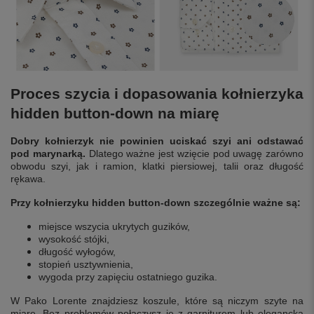
Proces szycia i dopasowania kołnierzyka
hidden button-down na miarę
Dobry kołnierzyk nie powinien uciskać szyi ani odstawać
pod marynarką.
Dlatego ważne jest wzięcie pod uwagę zarówno
obwodu szyi, jak i ramion, klatki piersiowej, talii oraz długość
rękawa.
Przy kołnierzyku hidden button-down szczególnie ważne są:
miejsce wszycia ukrytych guzików,
wysokość stójki,
długość wyłogów,
stopień usztywnienia,
wygoda przy zapięciu ostatniego guzika.
W Pako Lorente znajdziesz koszule, które są niczym szyte na
miarę. Bez problemów połączysz je z garniturem lub
elegancką