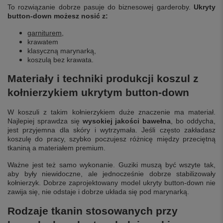
To rozwiązanie dobrze pasuje do biznesowej garderoby.
Ukryty
button-down możesz nosić z:
garniturem
,
krawatem
klasyczną marynarką,
koszulą bez krawata.
Materiały i techniki produkcji koszul z
kołnierzykiem ukrytym button-down
W koszuli z takim kołnierzykiem duże znaczenie ma materiał.
Najlepiej sprawdza się
wysokiej jakości bawełna
, bo oddycha,
jest przyjemna dla skóry i wytrzymała. Jeśli często zakładasz
koszulę do pracy, szybko poczujesz różnicę między przeciętną
tkaniną a materiałem premium.
Ważne jest też samo wykonanie. Guziki muszą być wszyte tak,
aby były niewidoczne, ale jednocześnie dobrze stabilizowały
kołnierzyk. Dobrze zaprojektowany model ukryty button-down nie
zawija się, nie odstaje i dobrze układa się pod marynarką.
Rodzaje tkanin stosowanych przy