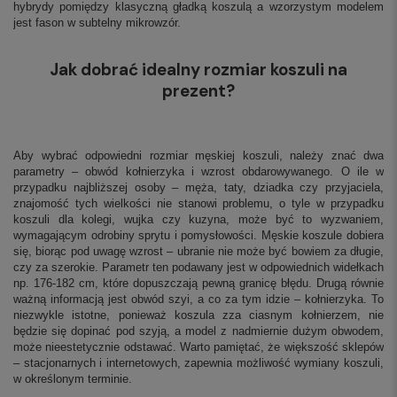
hybrydy pomiędzy klasyczną gładką koszulą a wzorzystym modelem
jest fason w subtelny mikrowzór.
Jak dobrać idealny rozmiar koszuli na
prezent?
Aby wybrać odpowiedni rozmiar męskiej koszuli, należy znać dwa
parametry – obwód kołnierzyka i wzrost obdarowywanego. O ile w
przypadku najbliższej osoby – męża, taty, dziadka czy przyjaciela,
znajomość tych wielkości nie stanowi problemu, o tyle w przypadku
koszuli dla kolegi, wujka czy kuzyna, może być to wyzwaniem,
wymagającym odrobiny sprytu i pomysłowości. Męskie koszule dobiera
się, biorąc pod uwagę wzrost – ubranie nie może być bowiem za długie,
czy za szerokie. Parametr ten podawany jest w odpowiednich widełkach
np. 176-182 cm, które dopuszczają pewną granicę błędu. Drugą równie
ważną informacją jest obwód szyi, a co za tym idzie – kołnierzyka. To
niezwykle istotne, ponieważ koszula zza ciasnym kołnierzem, nie
będzie się dopinać pod szyją, a model z nadmiernie dużym obwodem,
może nieestetycznie odstawać. Warto pamiętać, że większość sklepów
– stacjonarnych i internetowych, zapewnia możliwość wymiany koszuli,
w określonym terminie.