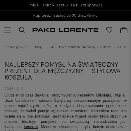
Polo i T-shirt ➤ 3 sztuki za 199 zł
Sprawdź
Kup teraz i zapłać do 30 dni z PayPo
Strona główna
Blog
NAJLEPSZY POMYSŁ NA ŚWIĄTECZNY PREZENT DLA
NAJLEPSZY POMYSŁ NA ŚWIĄTECZNY
PREZENT DLA MĘŻCZYZNY – STYLOWA
KOSZULA
2020-12-15
Grudzień to czas dawania i otrzymywania prezentów. Mikołajki, Wigilia i
Boże Narodzenie – radosne Święta są niezapomnianym przeżyciem w
gronie najbliższych osób, a tradycja obdarowywania upominkami
sprawia, że wokół panuje wyjątkowa atmosfera. Marzeniem tego, kto
wciela się w rolę „Mikołaja”, jest trafienie w gust osoby, która otrzymuje
prezent. Idealnym pomysłem na świąteczną niespodziankę jest
klasyczna
koszula
. Model w odpowiednim stylu, będzie doskonałym