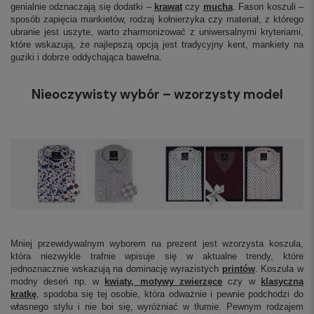
genialnie odznaczają się dodatki –
krawat
czy
mucha
. Fason koszuli –
sposób zapięcia mankietów, rodzaj kołnierzyka czy materiał, z którego
ubranie jest uszyte, warto zharmonizować z uniwersalnymi kryteriami,
które wskazują, że najlepszą opcją jest tradycyjny kent, mankiety na
guziki i dobrze oddychająca bawełna.
Nieoczywisty wybór – wzorzysty model
Mniej przewidywalnym wyborem na prezent jest wzorzysta koszula,
która niezwykle trafnie wpisuje się w aktualne trendy, które
jednoznacznie wskazują na dominację wyrazistych
printów
. Koszula w
modny deseń np. w
kwiaty, motywy zwierzęce
czy w
klasyczną
kratkę
, spodoba się tej osobie, która odważnie i pewnie podchodzi do
własnego stylu i nie boi się, wyróżniać w tłumie. Pewnym rodzajem