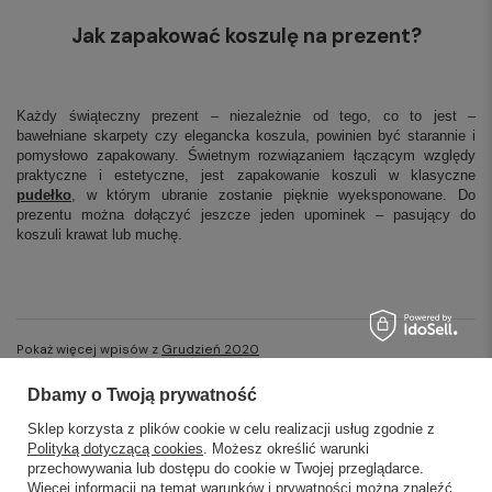
Jak zapakować koszulę na prezent?
Każdy świąteczny prezent – niezależnie od tego, co to jest –
bawełniane skarpety czy elegancka koszula, powinien być starannie i
pomysłowo zapakowany. Świetnym rozwiązaniem łączącym względy
praktyczne i estetyczne, jest zapakowanie koszuli w klasyczne
pudełko
, w którym ubranie zostanie pięknie wyeksponowane. Do
prezentu można dołączyć jeszcze jeden upominek – pasujący do
koszuli krawat lub muchę.
Pokaż więcej wpisów z
Grudzień 2020
Dbamy o Twoją prywatność
Sklep korzysta z plików cookie w celu realizacji usług zgodnie z
Polityką dotyczącą cookies
. Możesz określić warunki
przechowywania lub dostępu do cookie w Twojej przeglądarce.
SKLEPY STACJONARNE
Więcej informacji na temat warunków i prywatności można znaleźć