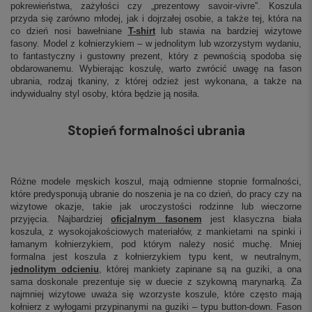
pokrewieństwa, zażyłości czy „prezentowy savoir-vivre”. Koszula
przyda się zarówno młodej, jak i dojrzałej osobie, a także tej, która na
co dzień nosi bawełniane
T-shirt
lub stawia na bardziej wizytowe
fasony. Model z kołnierzykiem – w jednolitym lub wzorzystym wydaniu,
to fantastyczny i gustowny prezent, który z pewnością spodoba się
obdarowanemu. Wybierając koszulę, warto zwrócić uwagę na fason
ubrania, rodzaj tkaniny, z której odzież jest wykonana, a także na
indywidualny styl osoby, która będzie ją nosiła.
Stopień formalności ubrania
Różne modele męskich koszul, mają odmienne stopnie formalności,
które predysponują ubranie do noszenia je na co dzień, do pracy czy na
wizytowe okazje, takie jak uroczystości rodzinne lub wieczorne
przyjęcia. Najbardziej
oficjalnym fasonem
jest klasyczna biała
koszula, z wysokojakościowych materiałów, z mankietami na spinki i
łamanym kołnierzykiem, pod którym należy nosić muchę. Mniej
formalna jest koszula z kołnierzykiem typu kent, w neutralnym,
jednolitym odcieniu
, której mankiety zapinane są na guziki, a ona
sama doskonale prezentuje się w duecie z szykowną marynarką. Za
najmniej wizytowe uważa się wzorzyste koszule, które często mają
kołnierz z wyłogami przypinanymi na guziki – typu button-down. Fason