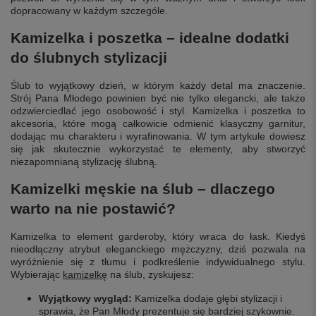
dopracowany w każdym szczególe.
Kamizelka i poszetka – idealne dodatki
do ślubnych stylizacji
Ślub to wyjątkowy dzień, w którym każdy detal ma znaczenie.
Strój Pana Młodego powinien być nie tylko elegancki, ale także
odzwierciedlać jego osobowość i styl. Kamizelka i poszetka to
akcesoria, które mogą całkowicie odmienić klasyczny garnitur,
dodając mu charakteru i wyrafinowania. W tym artykule dowiesz
się jak skutecznie wykorzystać te elementy, aby stworzyć
niezapomnianą stylizację ślubną.
Kamizelki męskie na ślub – dlaczego
warto na nie postawić?
Kamizelka to element garderoby, który wraca do łask. Kiedyś
nieodłączny atrybut eleganckiego mężczyzny, dziś pozwala na
wyróżnienie się z tłumu i podkreślenie indywidualnego stylu.
Wybierając
kamizelkę
na ślub, zyskujesz:
Wyjątkowy wygląd:
Kamizelka dodaje głębi stylizacji i
sprawia, że Pan Młody prezentuje się bardziej szykownie.