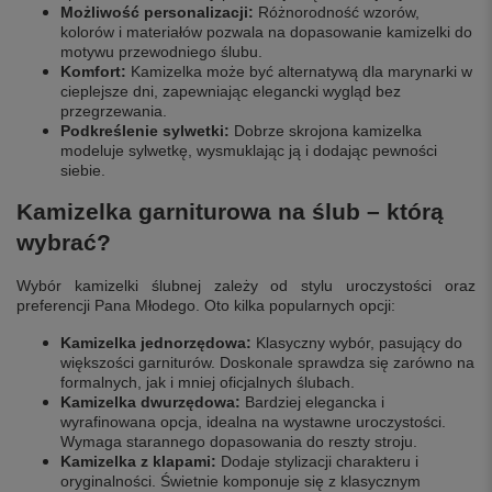
Możliwość personalizacji:
Różnorodność wzorów,
kolorów i materiałów pozwala na dopasowanie kamizelki do
motywu przewodniego ślubu.
Komfort:
Kamizelka może być alternatywą dla marynarki w
cieplejsze dni, zapewniając elegancki wygląd bez
przegrzewania.
Podkreślenie sylwetki:
Dobrze skrojona kamizelka
modeluje sylwetkę, wysmuklając ją i dodając pewności
siebie.
Kamizelka garniturowa na ślub – którą
wybrać?
Wybór kamizelki ślubnej zależy od stylu uroczystości oraz
preferencji Pana Młodego. Oto kilka popularnych opcji:
Kamizelka jednorzędowa:
Klasyczny wybór, pasujący do
większości garniturów. Doskonale sprawdza się zarówno na
formalnych, jak i mniej oficjalnych ślubach.
Kamizelka dwurzędowa:
Bardziej elegancka i
wyrafinowana opcja, idealna na wystawne uroczystości.
Wymaga starannego dopasowania do reszty stroju.
Kamizelka z klapami:
Dodaje stylizacji charakteru i
oryginalności. Świetnie komponuje się z klasycznym