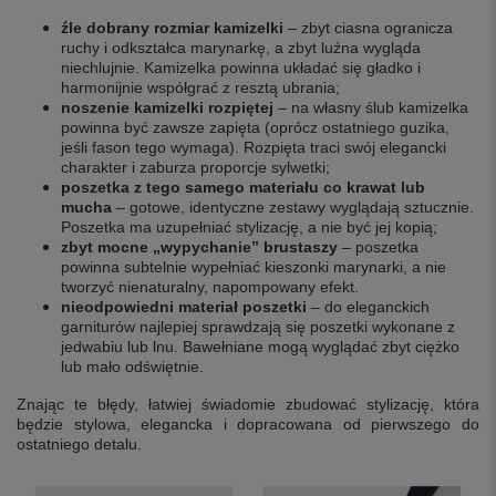
źle dobrany rozmiar kamizelki
– zbyt ciasna ogranicza
ruchy i odkształca marynarkę, a zbyt luźna wygląda
niechlujnie. Kamizelka powinna układać się gładko i
harmonijnie współgrać z resztą ubrania;
noszenie kamizelki rozpiętej
– na własny ślub kamizelka
powinna być zawsze zapięta (oprócz ostatniego guzika,
jeśli fason tego wymaga). Rozpięta traci swój elegancki
charakter i zaburza proporcje sylwetki;
poszetka z tego samego materiału co krawat lub
mucha
– gotowe, identyczne zestawy wyglądają sztucznie.
Poszetka ma uzupełniać stylizację, a nie być jej kopią;
zbyt mocne „wypychanie” brustaszy
– poszetka
powinna subtelnie wypełniać kieszonki marynarki, a nie
tworzyć nienaturalny, napompowany efekt.
nieodpowiedni materiał poszetki
– do eleganckich
garniturów najlepiej sprawdzają się poszetki wykonane z
jedwabiu lub lnu. Bawełniane mogą wyglądać zbyt ciężko
lub mało odświętnie.
Znając te błędy, łatwiej świadomie zbudować stylizację, która
będzie stylowa, elegancka i dopracowana od pierwszego do
ostatniego detalu.