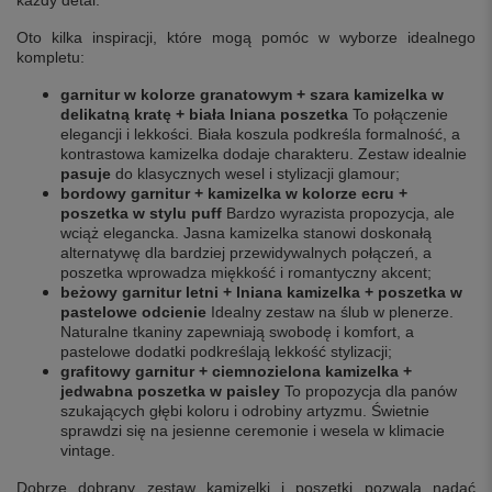
Oto kilka inspiracji, które mogą pomóc w wyborze idealnego
kompletu:
garnitur w kolorze granatowym + szara kamizelka w
delikatną kratę + biała lniana poszetka
To połączenie
elegancji i lekkości. Biała koszula podkreśla formalność, a
kontrastowa kamizelka dodaje charakteru. Zestaw idealnie
pasuje
do klasycznych wesel i stylizacji glamour;
bordowy garnitur + kamizelka w kolorze ecru +
poszetka w stylu puff
Bardzo wyrazista propozycja, ale
wciąż elegancka. Jasna kamizelka stanowi doskonałą
alternatywę dla bardziej przewidywalnych połączeń, a
poszetka wprowadza miękkość i romantyczny akcent;
beżowy garnitur letni + lniana kamizelka + poszetka w
pastelowe odcienie
Idealny zestaw na ślub w plenerze.
Naturalne tkaniny zapewniają swobodę i komfort, a
pastelowe dodatki podkreślają lekkość stylizacji;
grafitowy garnitur + ciemnozielona kamizelka +
jedwabna poszetka w paisley
To propozycja dla panów
szukających głębi koloru i odrobiny artyzmu. Świetnie
sprawdzi się na jesienne ceremonie i wesela w klimacie
vintage.
Dobrze dobrany zestaw kamizelki i poszetki pozwala nadać