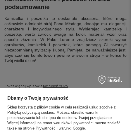
podsumowanie
Kamizelka i poszetka to doskonałe akcesoria, które mogą
całkowicie odmienić strój Pana Młodego, dodając mu elegancji,
charakteru i indywidualnego stylu. Wybierając kamizelkę i
poszetkę, warto zwrócić uwagę na kolor, materiał, wzór oraz
sposób złożenia. W Pako Lorente znajdziesz szeroki wybór
garniturów, kamizelek i poszetek, które pomogą Ci stworzyć
niezapomnianą stylizację ślubną. Pamiętaj, że najważniejsze jest,
abyś czuł się komfortowo i pewnie w swoim stroju – w końcu to
Twój wielki dzień!
Pokaż więcej wpisów z
Kwiecień 2025
Dbamy o Twoją prywatność
Sklep korzysta z plików cookie w celu realizacji usług zgodnie z
Polityką dotyczącą cookies
. Możesz określić warunki
przechowywania lub dostępu do cookie w Twojej przeglądarce.
SKLEPY STACJONARNE
Więcej informacji na temat warunków i prywatności można znaleźć
także na stronie
Prywatność i warunki Google
.