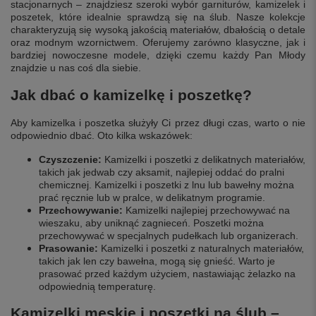
stacjonarnych – znajdziesz szeroki wybór garniturów, kamizelek i
poszetek, które idealnie sprawdzą się na ślub. Nasze kolekcje
charakteryzują się wysoką jakością materiałów, dbałością o detale
oraz modnym wzornictwem. Oferujemy zarówno klasyczne, jak i
bardziej nowoczesne modele, dzięki czemu każdy Pan Młody
znajdzie u nas coś dla siebie.
Jak dbać o kamizelkę i poszetkę?
Aby kamizelka i poszetka służyły Ci przez długi czas, warto o nie
odpowiednio dbać. Oto kilka wskazówek:
Czyszczenie:
Kamizelki i poszetki z delikatnych materiałów,
takich jak jedwab czy aksamit, najlepiej oddać do pralni
chemicznej. Kamizelki i poszetki z lnu lub bawełny można
prać ręcznie lub w pralce, w delikatnym programie.
Przechowywanie:
Kamizelki najlepiej przechowywać na
wieszaku, aby uniknąć zagnieceń. Poszetki można
przechowywać w specjalnych pudełkach lub organizerach.
Prasowanie:
Kamizelki i poszetki z naturalnych materiałów,
takich jak len czy bawełna, mogą się gnieść. Warto je
prasować przed każdym użyciem, nastawiając żelazko na
odpowiednią temperaturę.
Kamizelki męskie i poszetki na ślub –