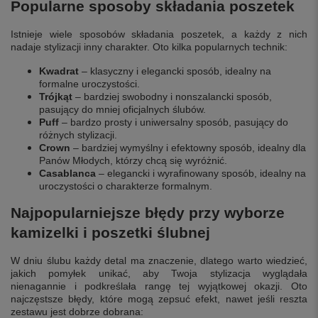
Popularne sposoby składania poszetek
Istnieje wiele sposobów składania poszetek, a każdy z nich
nadaje stylizacji inny charakter. Oto kilka popularnych technik:
Kwadrat
– klasyczny i elegancki sposób, idealny na
formalne uroczystości.
Trójkąt
– bardziej swobodny i nonszalancki sposób,
pasujący do mniej oficjalnych ślubów.
Puff
– bardzo prosty i uniwersalny sposób, pasujący do
różnych stylizacji.
Crown
– bardziej wymyślny i efektowny sposób, idealny dla
Panów Młodych, którzy chcą się wyróżnić.
Casablanca
– elegancki i wyrafinowany sposób, idealny na
uroczystości o charakterze formalnym.
Najpopularniejsze błędy przy wyborze
kamizelki i poszetki ślubnej
W dniu ślubu każdy detal ma znaczenie, dlatego warto wiedzieć,
jakich pomyłek unikać, aby Twoja stylizacja wyglądała
nienagannie i podkreślała rangę tej wyjątkowej okazji. Oto
najczęstsze błędy, które mogą zepsuć efekt, nawet jeśli reszta
zestawu jest dobrze dobrana: