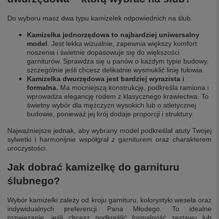
Do wyboru masz dwa typu kamizelek odpowiednich na ślub.
Kamizelka jednorzędowa to najbardziej uniwersalny
model
. Jest lekka wizualnie, zapewnia większy komfort
noszenia i świetnie dopasowuje się do większości
garniturów. Sprawdza się u panów o każdym typie budowy,
szczególnie jeśli chcesz delikatnie wysmuklić linię tułowia.
Kamizelka dwurzędowa jest bardziej wyrazista i
formalna.
Ma mocniejszą konstrukcję, podkreśla ramiona i
wprowadza elegancję rodem z klasycznego krawiectwa. To
świetny wybór dla mężczyzn wysokich lub o atletycznej
budowie, ponieważ jej krój dodaje proporcji i struktury.
Najważniejsze jednak, aby wybrany model podkreślał atuty Twojej
sylwetki i harmonijnie współgrał z garniturem oraz charakterem
uroczystości.
Jak dobrać kamizelkę do garnituru
ślubnego?
Wybór kamizelki zależy od kroju garnituru, kolorystyki wesela oraz
indywidualnych preferencji Pana Młodego. To idealne
rozwiązanie, jeśli chcesz podkreślić formalność zestawu lub