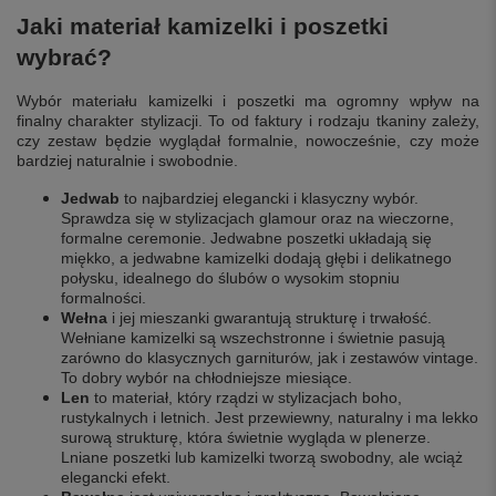
Jaki materiał kamizelki i poszetki
wybrać?
Wybór materiału kamizelki i poszetki ma ogromny wpływ na
finalny charakter stylizacji. To od faktury i rodzaju tkaniny zależy,
czy zestaw będzie wyglądał formalnie, nowocześnie, czy może
bardziej naturalnie i swobodnie.
Jedwab
to najbardziej elegancki i klasyczny wybór.
Sprawdza się w stylizacjach glamour oraz na wieczorne,
formalne ceremonie. Jedwabne poszetki układają się
miękko, a jedwabne kamizelki dodają głębi i delikatnego
połysku, idealnego do ślubów o wysokim stopniu
formalności.
Wełna
i jej mieszanki gwarantują strukturę i trwałość.
Wełniane kamizelki są wszechstronne i świetnie pasują
zarówno do klasycznych garniturów, jak i zestawów vintage.
To dobry wybór na chłodniejsze miesiące.
Len
to materiał, który rządzi w stylizacjach boho,
rustykalnych i letnich. Jest przewiewny, naturalny i ma lekko
surową strukturę, która świetnie wygląda w plenerze.
Lniane poszetki lub kamizelki tworzą swobodny, ale wciąż
elegancki efekt.