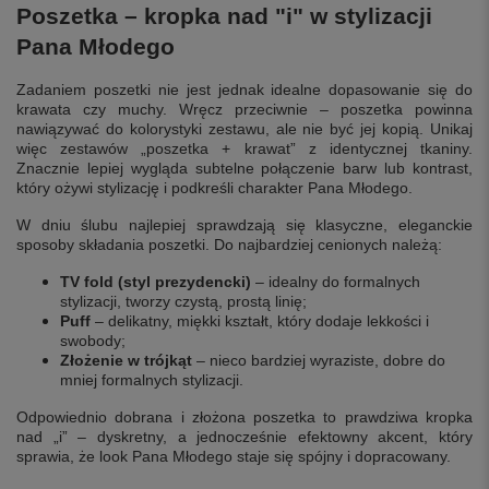
Poszetka – kropka nad "i" w stylizacji
Pana Młodego
Zadaniem poszetki nie jest jednak idealne dopasowanie się do
krawata czy muchy. Wręcz przeciwnie – poszetka powinna
nawiązywać do kolorystyki zestawu, ale nie być jej kopią. Unikaj
więc zestawów „poszetka + krawat” z identycznej tkaniny.
Znacznie lepiej wygląda subtelne połączenie barw lub kontrast,
który ożywi stylizację i podkreśli charakter Pana Młodego.
W dniu ślubu najlepiej sprawdzają się klasyczne, eleganckie
sposoby składania poszetki. Do najbardziej cenionych należą:
TV fold (styl prezydencki)
– idealny do formalnych
stylizacji, tworzy czystą, prostą linię;
Puff
– delikatny, miękki kształt, który dodaje lekkości i
swobody;
Złożenie w trójkąt
– nieco bardziej wyraziste, dobre do
mniej formalnych stylizacji.
Odpowiednio dobrana i złożona poszetka to prawdziwa kropka
nad „i” – dyskretny, a jednocześnie efektowny akcent, który
sprawia, że look Pana Młodego staje się spójny i dopracowany.