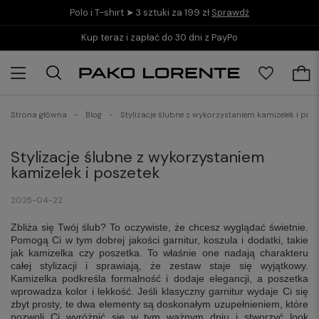
Polo i T-shirt ➤ 3 sztuki za 199 zł
Sprawdź
Kup teraz i zapłać do 30 dni z PayPo
Strona główna
Blog
Stylizacje ślubne z wykorzystaniem kamizelek i posz
Stylizacje ślubne z wykorzystaniem
kamizelek i poszetek
2025-04-22
Zbliża się Twój ślub? To oczywiste, że chcesz wyglądać świetnie.
Pomogą Ci w tym dobrej jakości garnitur, koszula i dodatki, takie
jak kamizelka czy poszetka. To właśnie one nadają charakteru
całej stylizacji i sprawiają, że zestaw staje się wyjątkowy.
Kamizelka podkreśla formalność i dodaje elegancji, a poszetka
wprowadza kolor i lekkość. Jeśli klasyczny garnitur wydaje Ci się
zbyt prosty, te dwa elementy są doskonałym uzupełnieniem, które
pozwoli Ci wyróżnić się w tym ważnym dniu i stworzyć look