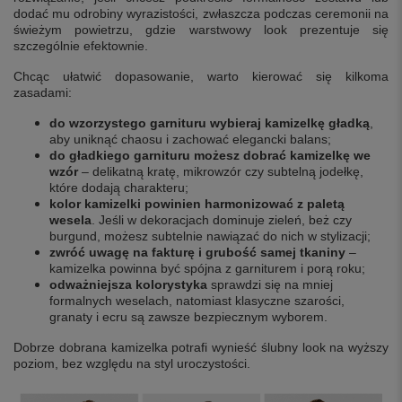
dodać mu odrobiny wyrazistości, zwłaszcza podczas ceremonii na
świeżym powietrzu, gdzie warstwowy look prezentuje się
szczególnie efektownie.
Chcąc ułatwić dopasowanie, warto kierować się kilkoma
zasadami:
do wzorzystego garnituru wybieraj kamizelkę gładką
,
aby uniknąć chaosu i zachować elegancki balans;
do gładkiego garnituru możesz dobrać kamizelkę we
wzór
– delikatną kratę, mikrowzór czy subtelną jodełkę,
które dodają charakteru;
kolor kamizelki powinien harmonizować z paletą
wesela
. Jeśli w dekoracjach dominuje zieleń, beż czy
burgund, możesz subtelnie nawiązać do nich w stylizacji;
zwróć uwagę na fakturę i grubość samej tkaniny
–
kamizelka powinna być spójna z garniturem i porą roku;
odważniejsza kolorystyka
sprawdzi się na mniej
formalnych weselach, natomiast klasyczne szarości,
granaty i ecru są zawsze bezpiecznym wyborem.
Dobrze dobrana kamizelka potrafi wynieść ślubny look na wyższy
poziom, bez względu na styl uroczystości.