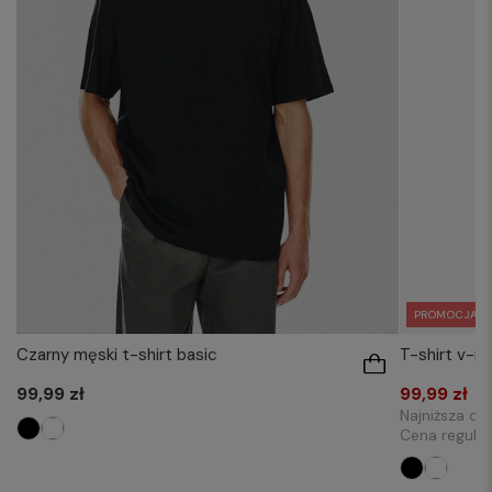
PROMOCJA
Czarny męski t-shirt basic
T-shirt v-n
99,99 zł
99,99 zł
Najniższa ce
Cena regula