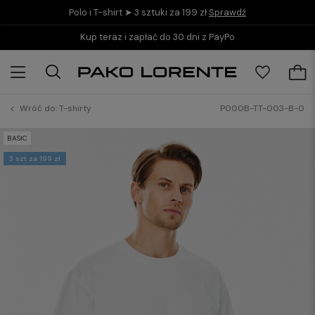
Polo i T-shirt ➤ 3 sztuki za 199 zł
Sprawdź
Kup teraz i zapłać do 30 dni z PayPo
Wróć do:
T-shirty
P000B-TT-003-B-0
BASIC
3 szt za 199 zł