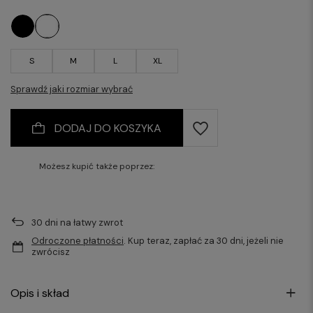
S
M
L
XL
Sprawdź jaki rozmiar wybrać
DODAJ DO KOSZYKA
Możesz kupić także poprzez:
30
dni na łatwy zwrot
Odroczone płatności
. Kup teraz, zapłać za 30 dni, jeżeli nie
zwrócisz
Opis i skład